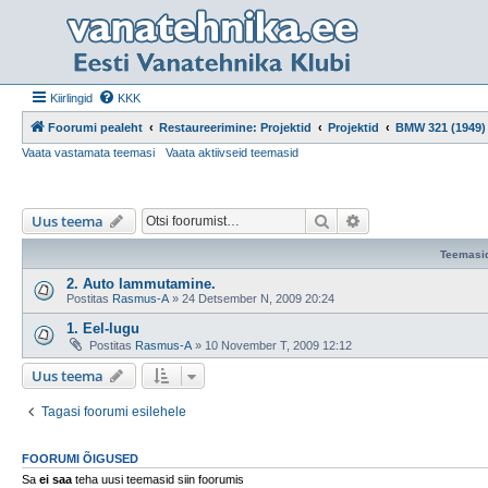
Kiirlingid
KKK
Foorumi pealeht
Restaureerimine: Projektid
Projektid
BMW 321 (1949)
Vaata vastamata teemasi
Vaata aktiivseid teemasid
Otsi
Täiendatud otsing
Uus teema
Teemasi
2. Auto lammutamine.
Postitas
Rasmus-A
»
24 Detsember N, 2009 20:24
1. Eel-lugu
Postitas
Rasmus-A
»
10 November T, 2009 12:12
Uus teema
Tagasi foorumi esilehele
FOORUMI ÕIGUSED
Sa
ei saa
teha uusi teemasid siin foorumis