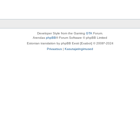
Developer Style from the Gaming
GTA
Forum.
Arendas
phpBB
® Forum Software © phpBB Limited
Estonian translation by phpBB Eesti [Exabot] © 2008*-2024
Privaatsus
|
Kasutajatingimused