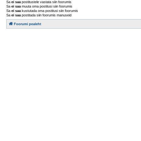
Sa
ei saa
postitustele vastata siin foorumis
Sa
ei saa
muuta oma postitusi siin foorumis
Sa
ei saa
kustutada oma postitusi siin foorumis
Sa
ei saa
postitada siin foorumis manuseid
Foorumi pealeht