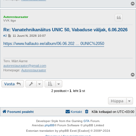
Autorestauraator
VVK liige
Re: Vanatehnikanäitus UNIC 50, Vabaduse väljak, 6.06.2026
P
#2
11 Juuni N, 2026 10:07
o
s
https://www.hallauto.ee/album/06.06.202 ... 0UNIC%2050
t
i
t
u
s
Terv. Märt Aarne
autorestauraator@gmail.com
Homepage:
Autorestauraator
Vasta
2 postitust •
1
. leht
1
-st
Hüppa
Foorumi pealeht
Kontakt
Kõik kellaajad on
UTC+03:00
Developer Style from the Gaming
GTA
Forum.
Arendas
phpBB
® Forum Software © phpBB Limited
Estonian translation by phpBB Eesti [Exabot] © 2008*-2024