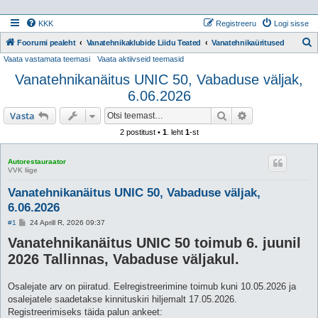
KKK
Registreeru
Logi sisse
Foorumi pealeht
Vanatehnikaklubide Liidu Teated
Vanatehnikaüritused
Vaata vastamata teemasi
Vaata aktiivseid teemasid
t
Vanatehnikanäitus UNIC 50, Vabaduse väljak,
s
6.06.2026
i
Otsi
Täiendatud otsi
Vasta
2 postitust •
1
. leht
1
-st
Autorestauraator
VVK liige
Vanatehnikanäitus UNIC 50, Vabaduse väljak,
6.06.2026
P
#1
24 Aprill R, 2026 09:37
o
Vanatehnikanäitus UNIC 50 toimub 6. juunil
s
t
2026 Tallinnas, Vabaduse väljakul.
i
t
u
s
Osalejate arv on piiratud. Eelregistreerimine toimub kuni 10.05.2026 ja
osalejatele saadetakse kinnituskiri hiljemalt 17.05.2026.
Registreerimiseks täida palun ankeet: