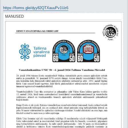
https://forms.gle/dyy82QTXauuPv1Uz6
MANUSED