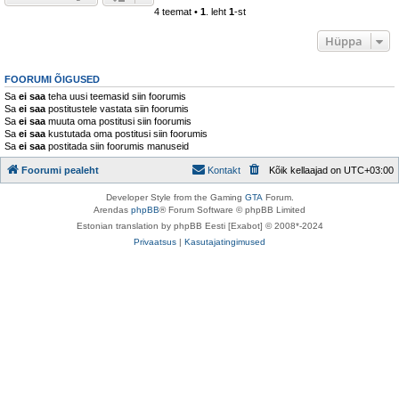
4 teemat •
1
. leht
1
-st
Hüppa
FOORUMI ÕIGUSED
Sa
ei saa
teha uusi teemasid siin foorumis
Sa
ei saa
postitustele vastata siin foorumis
Sa
ei saa
muuta oma postitusi siin foorumis
Sa
ei saa
kustutada oma postitusi siin foorumis
Sa
ei saa
postitada siin foorumis manuseid
Foorumi pealeht
Kontakt
Kõik kellaajad on
UTC+03:00
Developer Style from the Gaming
GTA
Forum.
Arendas
phpBB
® Forum Software © phpBB Limited
Estonian translation by phpBB Eesti [Exabot] © 2008*-2024
Privaatsus
|
Kasutajatingimused