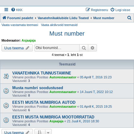
KKK
Registreeru
Logi sisse
Foorumi pealeht
Vanatehnikaklubide Liidu Teated
Must number
Vaata vastamata teemasi
Vaata aktiivseid teemasid
t
Must number
s
i
Moderaator:
Asjaajaja
Otsi
Täiendatud otsing
Uus teema
4 teemat •
1
. leht
1
-st
Teemasid
VANATEHNIKA TUNNUSTAMINE
Viimane postitus Postitas
Autorestauraator
«
05 Aprill T, 2016 15:23
Vastuseid:
3
Musta numbri soodustused
Viimane postitus Postitas
Autorestauraator
«
14 Juuni T, 2022 10:12
Vastuseid:
8
EESTI MUSTA NUMBRIGA AUTOD
Viimane postitus Postitas
Autorestauraator
«
01 Aprill K, 2015 19:25
Vastuseid:
6
EESTI MUSTA NUMBRIGA MOOTORRATTAD
Viimane postitus Postitas
Asjaajaja
«
21 Juuli K, 2010 18:30
Vastuseid:
4
Uus teema