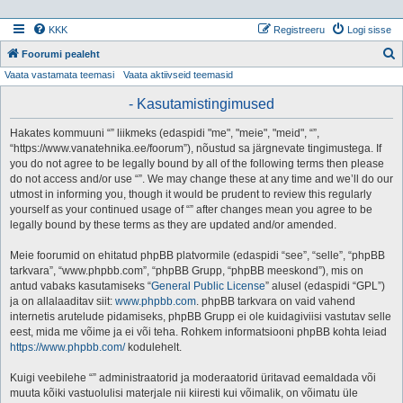
KKK
Registreeru
Logi sisse
Foorumi pealeht
Vaata vastamata teemasi
Vaata aktiivseid teemasid
t
s
- Kasutamistingimused
i
Hakates kommuuni “” liikmeks (edaspidi "me", "meie", "meid", “”,
“https://www.vanatehnika.ee/foorum”), nõustud sa järgnevate tingimustega. If
you do not agree to be legally bound by all of the following terms then please
do not access and/or use “”. We may change these at any time and we’ll do our
utmost in informing you, though it would be prudent to review this regularly
yourself as your continued usage of “” after changes mean you agree to be
legally bound by these terms as they are updated and/or amended.
Meie foorumid on ehitatud phpBB platvormile (edaspidi “see”, “selle”, “phpBB
tarkvara”, “www.phpbb.com”, “phpBB Grupp, “phpBB meeskond”), mis on
antud vabaks kasutamiseks “
General Public License
” alusel (edaspidi “GPL”)
ja on allalaaditav siit:
www.phpbb.com
. phpBB tarkvara on vaid vahend
internetis arutelude pidamiseks, phpBB Grupp ei ole kuidagiviisi vastutav selle
eest, mida me võime ja ei või teha. Rohkem informatsiooni phpBB kohta leiad
https://www.phpbb.com/
kodulehelt.
Kuigi veebilehe “” administraatorid ja moderaatorid üritavad eemaldada või
muuta kõiki vastuolulisi materjale nii kiiresti kui võimalik, on võimatu üle