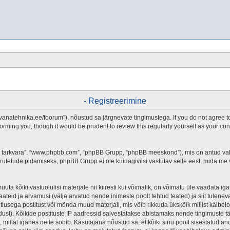
- Registreerimine
.vanatehnika.ee/foorum”), nõustud sa järgnevate tingimustega. If you do not agree to
forming you, though it would be prudent to review this regularly yourself as your c
pBB tarkvara”, “www.phpbb.com”, “phpBB Grupp, “phpBB meeskond”), mis on antud v
arutelude pidamiseks, phpBB Grupp ei ole kuidagiviisi vastutav selle eest, mida me
a kõiki vastuolulisi materjale nii kiiresti kui võimalik, on võimatu üle vaadata igat 
aateid ja arvamusi (välja arvatud nende inimeste poolt tehtud teated) ja siit tulene
itlusega postitust või mõnda muud materjali, mis võib rikkuda ükskõik millist käib
t). Kõikide postituste IP aadressid salvestatakse abistamaks nende tingimuste täitm
l, millal iganes neile sobib. Kasutajana nõustud sa, et kõiki sinu poolt sisestatud