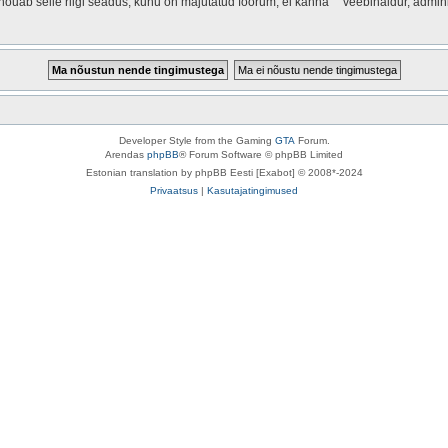
 nõuab selle riigi seadus, kuhu on majutatud foorum, ei kanna “” veebihaldur, admin
Developer Style from the Gaming
GTA
Forum.
Arendas
phpBB
® Forum Software © phpBB Limited
Estonian translation by phpBB Eesti [Exabot] © 2008*-2024
Privaatsus
|
Kasutajatingimused