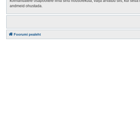
kolmandatele osapooltele ilma sinu nõusolekuta, välja arvatud siis, kui seda
andmeid ohustada.
Foorumi pealeht