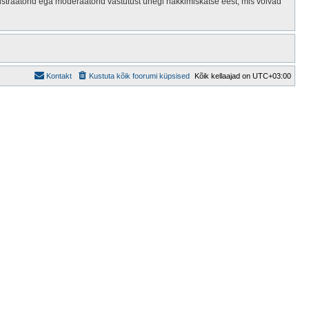
istraatorid ega moderaatorid vastutust ühegi häkkimiskatse eest, mis võivad
Kontakt
Kustuta kõik foorumi küpsised
Kõik kellaajad on
UTC+03:00