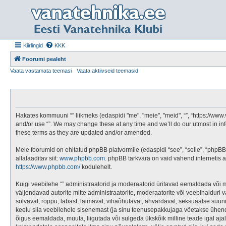
Kiirlingid
KKK
Foorumi pealeht
Vaata vastamata teemasi
Vaata aktiivseid teemasid
Hakates kommuuni “” liikmeks (edaspidi "me", "meie", "meid", “”, “https://www
and/or use “”. We may change these at any time and we’ll do our utmost in in
these terms as they are updated and/or amended.
Meie foorumid on ehitatud phpBB platvormile (edaspidi “see”, “selle”, “ph
allalaaditav siit:
www.phpbb.com
. phpBB tarkvara on vaid vahend internetis 
https://www.phpbb.com/
kodulehelt.
Kuigi veebilehe “” administraatorid ja moderaatorid üritavad eemaldada või muut
väljendavad autorite mitte administraatorite, moderaatorite või veebihalduri v
solvavat, roppu, labast, laimavat, vihaõhutavat, ähvardavat, seksuaalse suun
keelu siia veebilehele sisenemast (ja sinu teenusepakkujaga võetakse ühendus
õigus eemaldada, muuta, liigutada või sulgeda ükskõik milline teade igal aja