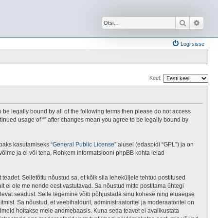
Otsi
Täien
Logi sisse
Keel:
 be legally bound by all of the following terms then please do not access
ontinued usage of “” after changes mean you agree to be legally bound by
abaks kasutamiseks “
General Public License
” alusel (edaspidi “GPL”) ja on
 võime ja ei või teha. Rohkem informatsiooni phpBB kohta leiad
teadet. Selletõttu nõustud sa, et kõik siia leheküljele tehtud postitused
valt ei ole me nende eest vastutavad. Sa nõustud mitte postitama ühtegi
elolevat seadust. Selle tegemine võib põhjustada sinu kohese ning eluaegse
ist. Sa nõustud, et veebihalduril, administraatoritel ja moderaatoritel on
 andmeid hoitakse meie andmebaasis. Kuna seda teavet ei avalikustata