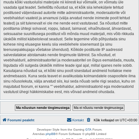
muuta kõiki vastuolulisi materjale nii kiiresti kui võimalik, on võimatu üle
vaadata igat teadet. Selletõttu nõustud sa, et kõik siia leheküljele tehtud
postitused väljendavad autorite mitte administraatorite, moderaatorite või
veebihalduri vaateid ja arvamusi (välja arvatud nende inimeste poolt tehtud
teated) ja siit tulenevalt ei ole me nende eest vastutavad. Sa nõustud mitte
postitama ühtegi solvavat, roppu, labast, laimavat, vihaõhutavat, ähvardavat,
seksuaalse suunitlusega postitust või mõnda muud materjali, mis võib rikkuda
ükskõik millist käibelolevat seadust. Selle tegemine võib põhjustada sinu
kohese ning eluaegse keelu siia veebilehele sisenemast (ja sinu
teenusepakkujaga võetakse ühendust). Kõikide postituste IP aadressid
salvestatakse abistamaks nende tingimuste täitmist. Sa nõustud, et
veebihalduril, administraatoritel ja moderaatoritel on õigus eemaldada, muuta,
liigutada või sulgeda ükskõik milline teade igal ajal, millal iganes neile sobib.
Kasutajana nõustud sa, et kõiki sinu poolt sisestatud andmeid hoitakse meie
andmebaasis. Kuna seda teavet ei avalikustata kolmandatele osapooltele ilma
sinu nõusolekuta, välja arvatud siis, kui seda nõuab selle riigi seadus, kuhu on
majutatud foorum, ei kanna “” veebihaldur, administraatorid ega moderaatorid
vastutust ühegi häkkimiskatse eest, mis võivad andmeid ohustada.
Foorumi pealeht
Kontakt
Kõik kellaajad on
UTC+03:00
Developer Style from the Gaming
GTA
Forum.
Arendas
phpBB
® Forum Software © phpBB Limited