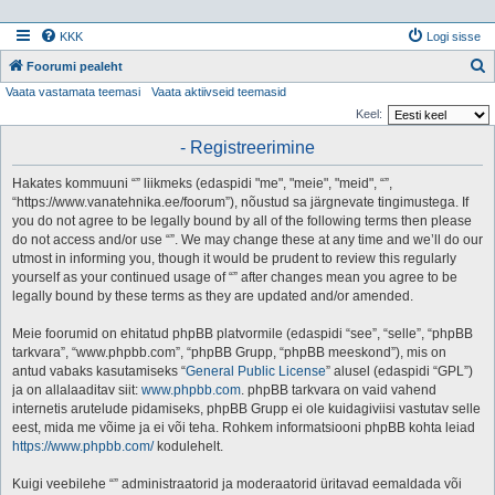
KKK
Logi sisse
Foorumi pealeht
Vaata vastamata teemasi
Vaata aktiivseid teemasid
t
Keel:
s
- Registreerimine
i
Hakates kommuuni “” liikmeks (edaspidi "me", "meie", "meid", “”,
“https://www.vanatehnika.ee/foorum”), nõustud sa järgnevate tingimustega. If
you do not agree to be legally bound by all of the following terms then please
do not access and/or use “”. We may change these at any time and we’ll do our
utmost in informing you, though it would be prudent to review this regularly
yourself as your continued usage of “” after changes mean you agree to be
legally bound by these terms as they are updated and/or amended.
Meie foorumid on ehitatud phpBB platvormile (edaspidi “see”, “selle”, “phpBB
tarkvara”, “www.phpbb.com”, “phpBB Grupp, “phpBB meeskond”), mis on
antud vabaks kasutamiseks “
General Public License
” alusel (edaspidi “GPL”)
ja on allalaaditav siit:
www.phpbb.com
. phpBB tarkvara on vaid vahend
internetis arutelude pidamiseks, phpBB Grupp ei ole kuidagiviisi vastutav selle
eest, mida me võime ja ei või teha. Rohkem informatsiooni phpBB kohta leiad
https://www.phpbb.com/
kodulehelt.
Kuigi veebilehe “” administraatorid ja moderaatorid üritavad eemaldada või