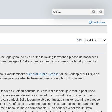
Otsi
Täien
Logi sisse
Keel:
 be legally bound by all of the following terms then please do not access
ontinued usage of “” after changes mean you agree to be legally bound by
abaks kasutamiseks “
General Public License
” alusel (edaspidi “GPL”) ja on
 võime ja ei või teha. Rohkem informatsiooni phpBB kohta leiad
teadet. Selletõttu nõustud sa, et kõik siia leheküljele tehtud postitused
valt ei ole me nende eest vastutavad. Sa nõustud mitte postitama ühtegi
elolevat seadust. Selle tegemine võib põhjustada sinu kohese ning eluaegse
ist. Sa nõustud, et veebihalduril, administraatoritel ja moderaatoritel on
 andmeid hoitakse meie andmebaasis. Kuna seda teavet ei avalikustata