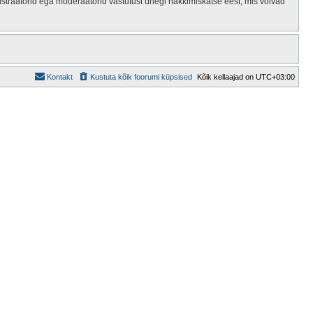
istraatorid ega moderaatorid vastutust ühegi häkkimiskatse eest, mis võivad
Kontakt
Kustuta kõik foorumi küpsised
Kõik kellaajad on
UTC+03:00