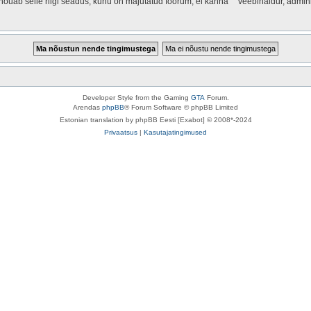
 nõuab selle riigi seadus, kuhu on majutatud foorum, ei kanna “” veebihaldur, admin
Developer Style from the Gaming
GTA
Forum.
Arendas
phpBB
® Forum Software © phpBB Limited
Estonian translation by phpBB Eesti [Exabot] © 2008*-2024
Privaatsus
|
Kasutajatingimused