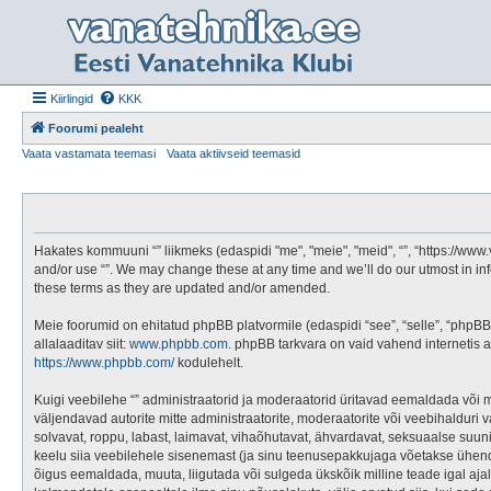
Kiirlingid
KKK
Foorumi pealeht
Vaata vastamata teemasi
Vaata aktiivseid teemasid
Hakates kommuuni “” liikmeks (edaspidi "me", "meie", "meid", “”, “https://www
and/or use “”. We may change these at any time and we’ll do our utmost in in
these terms as they are updated and/or amended.
Meie foorumid on ehitatud phpBB platvormile (edaspidi “see”, “selle”, “ph
allalaaditav siit:
www.phpbb.com
. phpBB tarkvara on vaid vahend internetis 
https://www.phpbb.com/
kodulehelt.
Kuigi veebilehe “” administraatorid ja moderaatorid üritavad eemaldada või muut
väljendavad autorite mitte administraatorite, moderaatorite või veebihalduri v
solvavat, roppu, labast, laimavat, vihaõhutavat, ähvardavat, seksuaalse suun
keelu siia veebilehele sisenemast (ja sinu teenusepakkujaga võetakse ühendus
õigus eemaldada, muuta, liigutada või sulgeda ükskõik milline teade igal aja