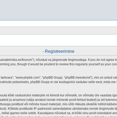
- Registreerimine
.vanatehnika.ee/foorum”), nõustud sa järgnevate tingimustega. If you do not agree to
forming you, though it would be prudent to review this regularly yourself as your c
pBB tarkvara”, “www.phpbb.com”, “phpBB Grupp, “phpBB meeskond”), mis on antud v
arutelude pidamiseks, phpBB Grupp ei ole kuidagiviisi vastutav selle eest, mida me
a kõiki vastuolulisi materjale nii kiiresti kui võimalik, on võimatu üle vaadata igat 
aateid ja arvamusi (välja arvatud nende inimeste poolt tehtud teated) ja siit tulene
itlusega postitust või mõnda muud materjali, mis võib rikkuda ükskõik millist käib
t). Kõikide postituste IP aadressid salvestatakse abistamaks nende tingimuste täitm
l, millal iganes neile sobib. Kasutajana nõustud sa, et kõiki sinu poolt sisestatud