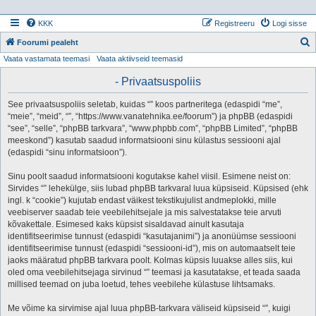
KKK
Registreeru
Logi sisse
Foorumi pealeht
Vaata vastamata teemasi
Vaata aktiivseid teemasid
t
s
- Privaatsuspoliis
i
See privaatsuspoliis seletab, kuidas “” koos partneritega (edaspidi “me”,
“meie”, “meid”, “”, “https://www.vanatehnika.ee/foorum”) ja phpBB (edaspidi
“see”, “selle”, “phpBB tarkvara”, “www.phpbb.com”, “phpBB Limited”, “phpBB
meeskond”) kasutab saadud informatsiooni sinu külastus sessiooni ajal
(edaspidi “sinu informatsioon”).
Sinu poolt saadud informatsiooni kogutakse kahel viisil. Esimene neist on:
Sirvides “” lehekülge, siis lubad phpBB tarkvaral luua küpsiseid. Küpsised (ehk
ingl. k “cookie”) kujutab endast väikest tekstikujulist andmeplokki, mille
veebiserver saadab teie veebilehitsejale ja mis salvestatakse teie arvuti
kõvakettale. Esimesed kaks küpsist sisaldavad ainult kasutaja
identifitseerimise tunnust (edaspidi “kasutajanimi”) ja anonüümse sessiooni
identifitseerimise tunnust (edaspidi “sessiooni-id”), mis on automaatselt teie
jaoks määratud phpBB tarkvara poolt. Kolmas küpsis luuakse alles siis, kui
oled oma veebilehitsejaga sirvinud “” teemasi ja kasutatakse, et teada saada
millised teemad on juba loetud, tehes veebilehe külastuse lihtsamaks.
Me võime ka sirvimise ajal luua phpBB-tarkvara väliseid küpsiseid “”, kuigi