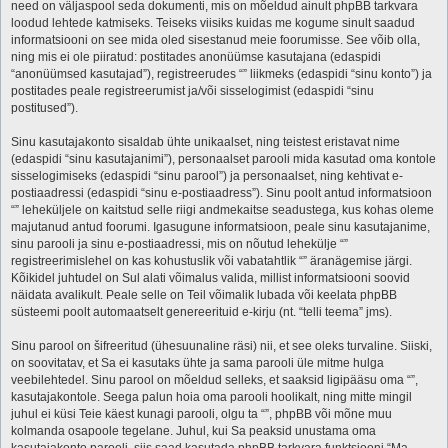
need on väljaspool seda dokumenti, mis on mõeldud ainult phpBB tarkvara
loodud lehtede katmiseks. Teiseks viisiks kuidas me kogume sinult saadud
informatsiooni on see mida oled sisestanud meie foorumisse. See võib olla,
ning mis ei ole piiratud: postitades anonüümse kasutajana (edaspidi
“anonüümsed kasutajad”), registreerudes “” liikmeks (edaspidi “sinu konto”) ja
postitades peale registreerumist ja/või sisselogimist (edaspidi “sinu
postitused”).
Sinu kasutajakonto sisaldab ühte unikaalset, ning teistest eristavat nime
(edaspidi “sinu kasutajanimi”), personaalset parooli mida kasutad oma kontole
sisselogimiseks (edaspidi “sinu parool”) ja personaalset, ning kehtivat e-
postiaadressi (edaspidi “sinu e-postiaadress”). Sinu poolt antud informatsioon
“” leheküljele on kaitstud selle riigi andmekaitse seadustega, kus kohas oleme
majutanud antud foorumi. Igasugune informatsioon, peale sinu kasutajanime,
sinu parooli ja sinu e-postiaadressi, mis on nõutud lehekülje “”
registreerimislehel on kas kohustuslik või vabatahtlik “” äranägemise järgi.
Kõikidel juhtudel on Sul alati võimalus valida, millist informatsiooni soovid
näidata avalikult. Peale selle on Teil võimalik lubada või keelata phpBB
süsteemi poolt automaatselt genereerituid e-kirju (nt. “telli teema” jms).
Sinu parool on šifreeritud (ühesuunaline räsi) nii, et see oleks turvaline. Siiski,
on soovitatav, et Sa ei kasutaks ühte ja sama parooli üle mitme hulga
veebilehtedel. Sinu parool on mõeldud selleks, et saaksid ligipääsu oma “”,
kasutajakontole. Seega palun hoia oma parooli hoolikalt, ning mitte mingil
juhul ei küsi Teie käest kunagi parooli, olgu ta “”, phpBB või mõne muu
kolmanda osapoole tegelane. Juhul, kui Sa peaksid unustama oma