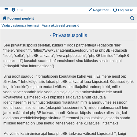
KKK
Registreeru
Logi sisse
Foorumi pealeht
Vaata vastamata teemasi
Vaata aktiivseid teemasid
t
s
- Privaatsuspoliis
i
See privaatsuspoliis seletab, kuidas “” koos partneritega (edaspidi “me”,
“meie”, “meid”, “”, “https://www.vanatehnika.ee/foorum”) ja phpBB (edaspidi
“see”, “selle”, “phpBB tarkvara”, “www.phpbb.com”, “phpBB Limited”, “phpBB
meeskond”) kasutab saadud informatsiooni sinu külastus sessiooni ajal
(edaspidi “sinu informatsioon”).
Sinu poolt saadud informatsiooni kogutakse kahel viisil. Esimene neist on:
Sirvides “” lehekülge, siis lubad phpBB tarkvaral luua küpsiseid. Küpsised (ehk
ingl. k “cookie”) kujutab endast väikest tekstikujulist andmeplokki, mille
veebiserver saadab teie veebilehitsejale ja mis salvestatakse teie arvuti
kõvakettale. Esimesed kaks küpsist sisaldavad ainult kasutaja
identifitseerimise tunnust (edaspidi “kasutajanimi”) ja anonüümse sessiooni
identifitseerimise tunnust (edaspidi “sessiooni-id”), mis on automaatselt teie
jaoks määratud phpBB tarkvara poolt. Kolmas küpsis luuakse alles siis, kui
oled oma veebilehitsejaga sirvinud “” teemasi ja kasutatakse, et teada saada
millised teemad on juba loetud, tehes veebilehe külastuse lihtsamaks.
Me võime ka sirvimise ajal luua phpBB-tarkvara väliseid küpsiseid “”, kuigi