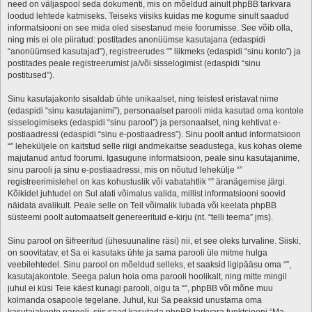
need on väljaspool seda dokumenti, mis on mõeldud ainult phpBB tarkvara
loodud lehtede katmiseks. Teiseks viisiks kuidas me kogume sinult saadud
informatsiooni on see mida oled sisestanud meie foorumisse. See võib olla,
ning mis ei ole piiratud: postitades anonüümse kasutajana (edaspidi
“anonüümsed kasutajad”), registreerudes “” liikmeks (edaspidi “sinu konto”) ja
postitades peale registreerumist ja/või sisselogimist (edaspidi “sinu
postitused”).
Sinu kasutajakonto sisaldab ühte unikaalset, ning teistest eristavat nime
(edaspidi “sinu kasutajanimi”), personaalset parooli mida kasutad oma kontole
sisselogimiseks (edaspidi “sinu parool”) ja personaalset, ning kehtivat e-
postiaadressi (edaspidi “sinu e-postiaadress”). Sinu poolt antud informatsioon
“” leheküljele on kaitstud selle riigi andmekaitse seadustega, kus kohas oleme
majutanud antud foorumi. Igasugune informatsioon, peale sinu kasutajanime,
sinu parooli ja sinu e-postiaadressi, mis on nõutud lehekülje “”
registreerimislehel on kas kohustuslik või vabatahtlik “” äranägemise järgi.
Kõikidel juhtudel on Sul alati võimalus valida, millist informatsiooni soovid
näidata avalikult. Peale selle on Teil võimalik lubada või keelata phpBB
süsteemi poolt automaatselt genereerituid e-kirju (nt. “telli teema” jms).
Sinu parool on šifreeritud (ühesuunaline räsi) nii, et see oleks turvaline. Siiski,
on soovitatav, et Sa ei kasutaks ühte ja sama parooli üle mitme hulga
veebilehtedel. Sinu parool on mõeldud selleks, et saaksid ligipääsu oma “”,
kasutajakontole. Seega palun hoia oma parooli hoolikalt, ning mitte mingil
juhul ei küsi Teie käest kunagi parooli, olgu ta “”, phpBB või mõne muu
kolmanda osapoole tegelane. Juhul, kui Sa peaksid unustama oma