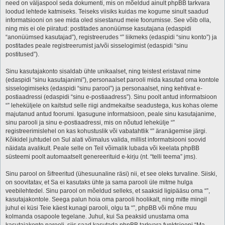
need on väljaspool seda dokumenti, mis on mõeldud ainult phpBB tarkvara
loodud lehtede katmiseks. Teiseks viisiks kuidas me kogume sinult saadud
informatsiooni on see mida oled sisestanud meie foorumisse. See võib olla,
ning mis ei ole piiratud: postitades anonüümse kasutajana (edaspidi
“anonüümsed kasutajad”), registreerudes “” liikmeks (edaspidi “sinu konto”) ja
postitades peale registreerumist ja/või sisselogimist (edaspidi “sinu
postitused”).
Sinu kasutajakonto sisaldab ühte unikaalset, ning teistest eristavat nime
(edaspidi “sinu kasutajanimi”), personaalset parooli mida kasutad oma kontole
sisselogimiseks (edaspidi “sinu parool”) ja personaalset, ning kehtivat e-
postiaadressi (edaspidi “sinu e-postiaadress”). Sinu poolt antud informatsioon
“” leheküljele on kaitstud selle riigi andmekaitse seadustega, kus kohas oleme
majutanud antud foorumi. Igasugune informatsioon, peale sinu kasutajanime,
sinu parooli ja sinu e-postiaadressi, mis on nõutud lehekülje “”
registreerimislehel on kas kohustuslik või vabatahtlik “” äranägemise järgi.
Kõikidel juhtudel on Sul alati võimalus valida, millist informatsiooni soovid
näidata avalikult. Peale selle on Teil võimalik lubada või keelata phpBB
süsteemi poolt automaatselt genereerituid e-kirju (nt. “telli teema” jms).
Sinu parool on šifreeritud (ühesuunaline räsi) nii, et see oleks turvaline. Siiski,
on soovitatav, et Sa ei kasutaks ühte ja sama parooli üle mitme hulga
veebilehtedel. Sinu parool on mõeldud selleks, et saaksid ligipääsu oma “”,
kasutajakontole. Seega palun hoia oma parooli hoolikalt, ning mitte mingil
juhul ei küsi Teie käest kunagi parooli, olgu ta “”, phpBB või mõne muu
kolmanda osapoole tegelane. Juhul, kui Sa peaksid unustama oma