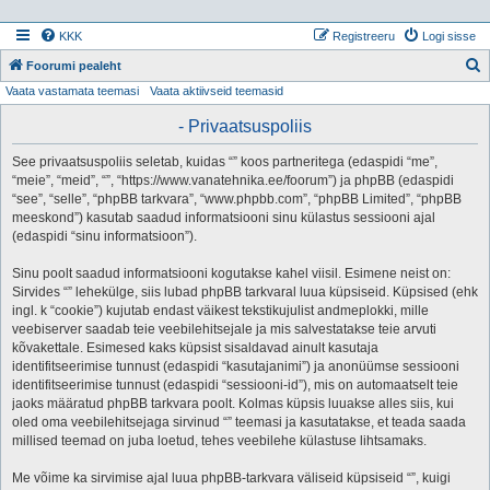
KKK
Registreeru
Logi sisse
Foorumi pealeht
Vaata vastamata teemasi
Vaata aktiivseid teemasid
t
s
- Privaatsuspoliis
i
See privaatsuspoliis seletab, kuidas “” koos partneritega (edaspidi “me”,
“meie”, “meid”, “”, “https://www.vanatehnika.ee/foorum”) ja phpBB (edaspidi
“see”, “selle”, “phpBB tarkvara”, “www.phpbb.com”, “phpBB Limited”, “phpBB
meeskond”) kasutab saadud informatsiooni sinu külastus sessiooni ajal
(edaspidi “sinu informatsioon”).
Sinu poolt saadud informatsiooni kogutakse kahel viisil. Esimene neist on:
Sirvides “” lehekülge, siis lubad phpBB tarkvaral luua küpsiseid. Küpsised (ehk
ingl. k “cookie”) kujutab endast väikest tekstikujulist andmeplokki, mille
veebiserver saadab teie veebilehitsejale ja mis salvestatakse teie arvuti
kõvakettale. Esimesed kaks küpsist sisaldavad ainult kasutaja
identifitseerimise tunnust (edaspidi “kasutajanimi”) ja anonüümse sessiooni
identifitseerimise tunnust (edaspidi “sessiooni-id”), mis on automaatselt teie
jaoks määratud phpBB tarkvara poolt. Kolmas küpsis luuakse alles siis, kui
oled oma veebilehitsejaga sirvinud “” teemasi ja kasutatakse, et teada saada
millised teemad on juba loetud, tehes veebilehe külastuse lihtsamaks.
Me võime ka sirvimise ajal luua phpBB-tarkvara väliseid küpsiseid “”, kuigi