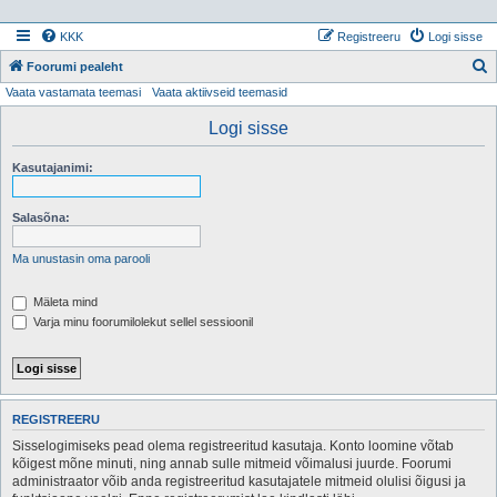
KKK
Registreeru
Logi sisse
Foorumi pealeht
Vaata vastamata teemasi
Vaata aktiivseid teemasid
t
s
Logi sisse
i
Kasutajanimi:
Salasõna:
Ma unustasin oma parooli
Mäleta mind
Varja minu foorumilolekut sellel sessioonil
REGISTREERU
Sisselogimiseks pead olema registreeritud kasutaja. Konto loomine võtab
kõigest mõne minuti, ning annab sulle mitmeid võimalusi juurde. Foorumi
administraator võib anda registreeritud kasutajatele mitmeid olulisi õigusi ja