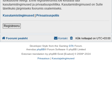
funktsioone veelgi. Enne registreerumist loe kindlasti läbi
kasutamistingimused ja privaatsuspoliitika. Kasutamistingimused on Sulle
täielikuks järgmiseks foorumis osalemiseks.
Kasutamistingimused
|
Privaatsuspoliis
Registreeru
Foorumi pealeht
Kontakt
Kõik kellaajad on
UTC+03:00
Developer Style from the Gaming
GTA
Forum.
Arendas
phpBB
® Forum Software © phpBB Limited
Estonian translation by phpBB Eesti [Exabot] © 2008*-2024
Privaatsus
|
Kasutajatingimused