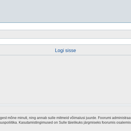
Logi sisse
est mõne minuti, ning annab sulle mitmeid võimalusi juurde. Foorumi administraator
tsuspoliitika. Kasutamistingimused on Sulle täielikuks järgmiseks foorumis osalemis