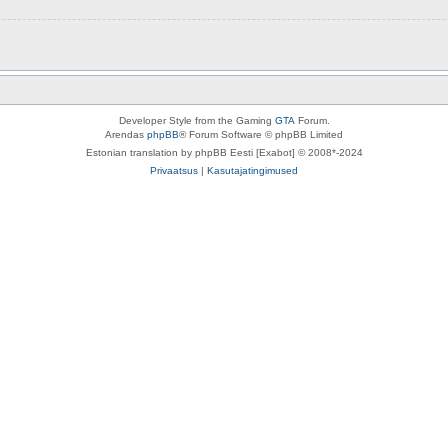
Developer Style from the Gaming
GTA
Forum.
Arendas
phpBB
® Forum Software © phpBB Limited
Estonian translation by phpBB Eesti [Exabot] © 2008*-2024
Privaatsus
|
Kasutajatingimused