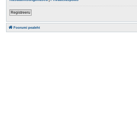
Registreeru
Foorumi pealeht