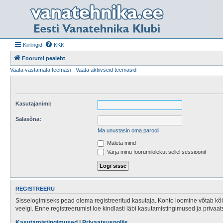
Kiirlingid
KKK
Foorumi pealeht
Vaata vastamata teemasi
Vaata aktiivseid teemasid
Kasutajanimi:
Salasõna:
Ma unustasin oma parooli
Mäleta mind
Varja minu foorumilolekut sellel sessioonil
REGISTREERU
Sisselogimiseks pead olema registreeritud kasutaja. Konto loomine võtab kõig
veelgi. Enne registreerumist loe kindlasti läbi kasutamistingimused ja privaa
Kasutamistingimused
|
Privaatsuspoliis