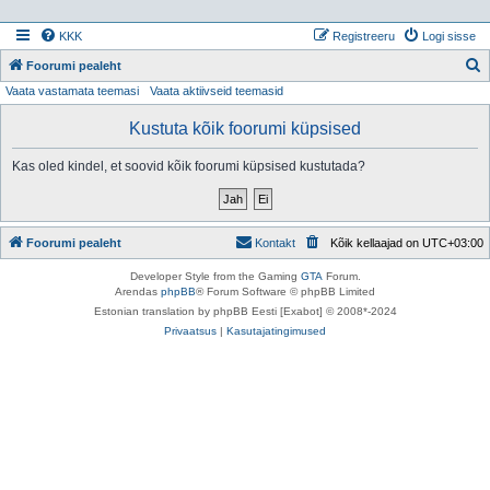
KKK
Registreeru
Logi sisse
Foorumi pealeht
Vaata vastamata teemasi
Vaata aktiivseid teemasid
t
s
Kustuta kõik foorumi küpsised
i
Kas oled kindel, et soovid kõik foorumi küpsised kustutada?
Foorumi pealeht
Kontakt
Kõik kellaajad on
UTC+03:00
Developer Style from the Gaming
GTA
Forum.
Arendas
phpBB
® Forum Software © phpBB Limited
Estonian translation by phpBB Eesti [Exabot] © 2008*-2024
Privaatsus
|
Kasutajatingimused