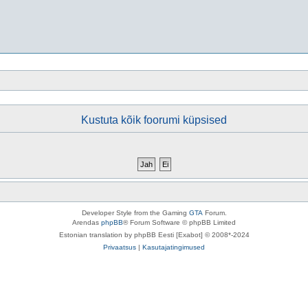
Kustuta kõik foorumi küpsised
Developer Style from the Gaming
GTA
Forum.
Arendas
phpBB
® Forum Software © phpBB Limited
Estonian translation by phpBB Eesti [Exabot] © 2008*-2024
Privaatsus
|
Kasutajatingimused