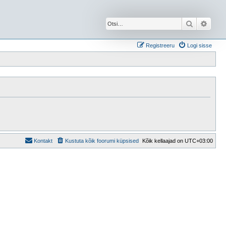
Otsi
Täien
Registreeru
Logi sisse
Kontakt
Kustuta kõik foorumi küpsised
Kõik kellaajad on
UTC+03:00