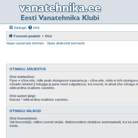
Kiirlingid
KKK
Foorumi pealeht
Otsi
Vaata vastamata teemasi
Vaata aktiivseid teemasid
OTSINGU JÄRJESTUS
Otsi märksõnu:
Pane
+
sõna ette, mille peab otsingusse kaasama ja
-
sõna ette, mida ei tohi otsingus
sõnade nimekiri
|
märgiga ja pane need sulgudesse, kui soovid, et ainult ühe sõnaga otsitaks. Kasuta *
wildcardina osalistes vastetes.
Otsi autori järgi:
Kasuta * wildcardina osalistes vastetes.
OTSINGU VALIKUD
Otsi foorumitest:
Vali foorumi(id), millest soovid otsida. Alafoorumitest otsitakse automaatselt, kui sa seda 
keela.