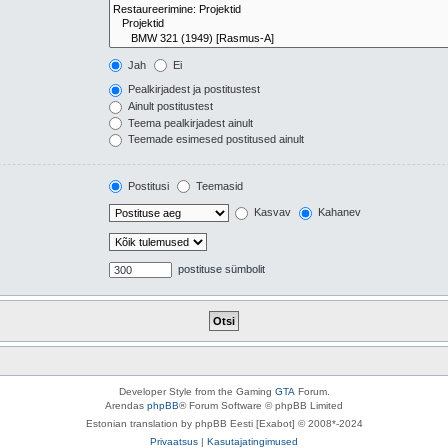
Jah
Ei
Pealkirjadest ja postitustest
Ainult postitustest
Teema pealkirjadest ainult
Teemade esimesed postitused ainult
Postitusi
Teemasid
Kasvav
Kahanev
postituse sümbolit
Developer Style from the Gaming
GTA
Forum.
Arendas
phpBB
® Forum Software © phpBB Limited
Estonian translation by phpBB Eesti [Exabot] © 2008*-2024
Privaatsus
|
Kasutajatingimused