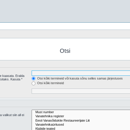
Otsi
se kaasata. Eralda
Otsi kõiki termineid või kasuta sõnu selles samas järjestuses
Otsi kõiki termineid
valikut siin all ei