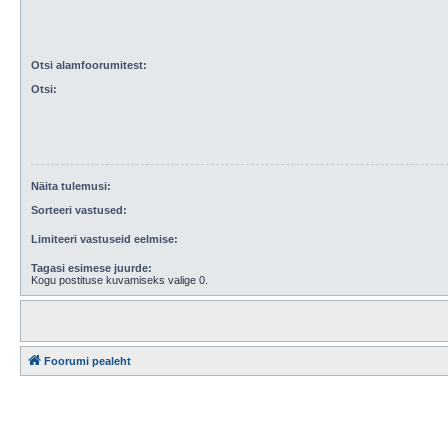
Otsi alamfoorumitest:
Otsi:
Näita tulemusi:
Sorteeri vastused:
Limiteeri vastuseid eelmise:
Tagasi esimese juurde:
Kogu postituse kuvamiseks valige 0.
Foorumi pealeht