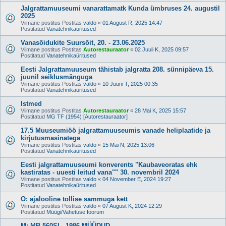
Jalgrattamuuseumi vanarattamatk Kunda ümbruses 24. augustil
2025
Viimane postitus Postitas
valdo
«
01 August R, 2025 14:47
Postitatud
Vanatehnikaüritused
Vanasõidukite Suursõit, 20. - 23.06.2025
Viimane postitus Postitas
Autorestauraator
«
02 Juuli K, 2025 09:57
Postitatud
Vanatehnikaüritused
Eesti Jalgrattamuuseum tähistab jalgratta 208. sünnipäeva 15.
juunil seiklusmänguga
Viimane postitus Postitas
valdo
«
10 Juuni T, 2025 00:35
Postitatud
Vanatehnikaüritused
Istmed
Viimane postitus Postitas
Autorestauraator
«
28 Mai K, 2025 15:57
Postitatud
MG TF (1954) [Autorestauraator]
17.5 Muuseumiöö jalgrattamuuseumis vanade heliplaatide ja
kirjutusmasinatega
Viimane postitus Postitas
valdo
«
15 Mai N, 2025 13:06
Postitatud
Vanatehnikaüritused
Eesti jalgrattamuuseumi konverents "Kaubaveoratas ehk
kastiratas - uuesti leitud vana"" 30. novembril 2024
Viimane postitus Postitas
valdo
«
04 November E, 2024 19:27
Postitatud
Vanatehnikaüritused
O: ajalooline tollise sammuga kett
Viimane postitus Postitas
valdo
«
07 August K, 2024 12:29
Postitatud
Müügi/Vahetuse foorum
M: MB 560SL, 1986 MÜÜDUD