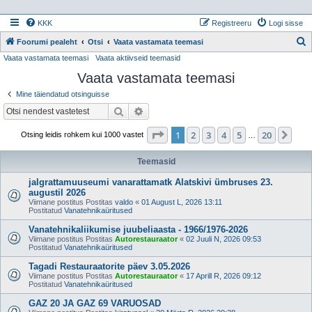
KKK
Registreeru
Logi sisse
Foorumi pealeht
Otsi
Vaata vastamata teemasi
Vaata vastamata teemasi
Vaata aktiivseid teemasid
t
Vaata vastamata teemasi
s
i
Mine täiendatud otsinguisse
Otsi
Täiendatud otsing
1
. leht
20
-st
1
2
3
4
5
20
Jär
Otsing leidis rohkem kui 1000 vastet
…
Teemasid
jalgrattamuuseumi vanarattamatk Alatskivi ümbruses 23.
augustil 2026
Viimane postitus Postitas
valdo
«
01 August L, 2026 13:11
Postitatud
Vanatehnikaüritused
Vanatehnikaliikumise juubeliaasta - 1966/1976-2026
Viimane postitus Postitas
Autorestauraator
«
02 Juuli N, 2026 09:53
Postitatud
Vanatehnikaüritused
Tagadi Restauraatorite päev 3.05.2026
Viimane postitus Postitas
Autorestauraator
«
17 Aprill R, 2026 09:12
Postitatud
Vanatehnikaüritused
GAZ 20 JA GAZ 69 VARUOSAD