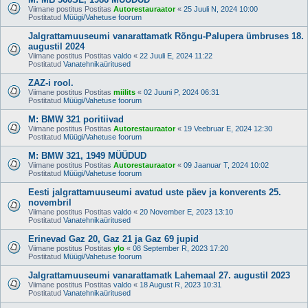
Viimane postitus Postitas
Autorestauraator
«
25 Juuli N, 2024 10:00
Postitatud
Müügi/Vahetuse foorum
Jalgrattamuuseumi vanarattamatk Rõngu-Palupera ümbruses 18.
augustil 2024
Viimane postitus Postitas
valdo
«
22 Juuli E, 2024 11:22
Postitatud
Vanatehnikaüritused
ZAZ-i rool.
Viimane postitus Postitas
miilits
«
02 Juuni P, 2024 06:31
Postitatud
Müügi/Vahetuse foorum
M: BMW 321 poritiivad
Viimane postitus Postitas
Autorestauraator
«
19 Veebruar E, 2024 12:30
Postitatud
Müügi/Vahetuse foorum
M: BMW 321, 1949 MÜÜDUD
Viimane postitus Postitas
Autorestauraator
«
09 Jaanuar T, 2024 10:02
Postitatud
Müügi/Vahetuse foorum
Eesti jalgrattamuuseumi avatud uste päev ja konverents 25.
novembril
Viimane postitus Postitas
valdo
«
20 November E, 2023 13:10
Postitatud
Vanatehnikaüritused
Erinevad Gaz 20, Gaz 21 ja Gaz 69 jupid
Viimane postitus Postitas
ylo
«
08 September R, 2023 17:20
Postitatud
Müügi/Vahetuse foorum
Jalgrattamuuseumi vanarattamatk Lahemaal 27. augustil 2023
Viimane postitus Postitas
valdo
«
18 August R, 2023 10:31
Postitatud
Vanatehnikaüritused