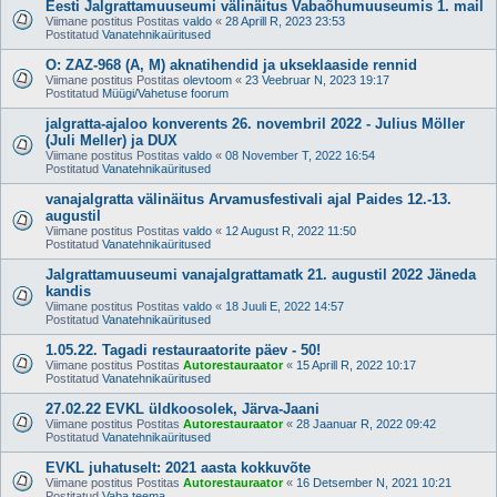
Eesti Jalgrattamuuseumi välinäitus Vabaõhumuuseumis 1. mail
Viimane postitus Postitas
valdo
«
28 Aprill R, 2023 23:53
Postitatud
Vanatehnikaüritused
O: ZAZ-968 (A, M) aknatihendid ja ukseklaaside rennid
Viimane postitus Postitas
olevtoom
«
23 Veebruar N, 2023 19:17
Postitatud
Müügi/Vahetuse foorum
jalgratta-ajaloo konverents 26. novembril 2022 - Julius Möller
(Juli Meller) ja DUX
Viimane postitus Postitas
valdo
«
08 November T, 2022 16:54
Postitatud
Vanatehnikaüritused
vanajalgratta välinäitus Arvamusfestivali ajal Paides 12.-13.
augustil
Viimane postitus Postitas
valdo
«
12 August R, 2022 11:50
Postitatud
Vanatehnikaüritused
Jalgrattamuuseumi vanajalgrattamatk 21. augustil 2022 Jäneda
kandis
Viimane postitus Postitas
valdo
«
18 Juuli E, 2022 14:57
Postitatud
Vanatehnikaüritused
1.05.22. Tagadi restauraatorite päev - 50!
Viimane postitus Postitas
Autorestauraator
«
15 Aprill R, 2022 10:17
Postitatud
Vanatehnikaüritused
27.02.22 EVKL üldkoosolek, Järva-Jaani
Viimane postitus Postitas
Autorestauraator
«
28 Jaanuar R, 2022 09:42
Postitatud
Vanatehnikaüritused
EVKL juhatuselt: 2021 aasta kokkuvõte
Viimane postitus Postitas
Autorestauraator
«
16 Detsember N, 2021 10:21
Postitatud
Vaba teema