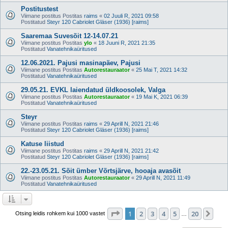
Postitustest
Viimane postitus Postitas
raims
«
02 Juuli R, 2021 09:58
Postitatud
Steyr 120 Cabriolet Gläser (1936) [raims]
Saaremaa Suvesõit 12-14.07.21
Viimane postitus Postitas
ylo
«
18 Juuni R, 2021 21:35
Postitatud
Vanatehnikaüritused
12.06.2021. Pajusi masinapäev, Pajusi
Viimane postitus Postitas
Autorestauraator
«
25 Mai T, 2021 14:32
Postitatud
Vanatehnikaüritused
29.05.21. EVKL laiendatud üldkoosolek, Valga
Viimane postitus Postitas
Autorestauraator
«
19 Mai K, 2021 06:39
Postitatud
Vanatehnikaüritused
Steyr
Viimane postitus Postitas
raims
«
29 Aprill N, 2021 21:46
Postitatud
Steyr 120 Cabriolet Gläser (1936) [raims]
Katuse liistud
Viimane postitus Postitas
raims
«
29 Aprill N, 2021 21:42
Postitatud
Steyr 120 Cabriolet Gläser (1936) [raims]
22.-23.05.21. Sõit ümber Võrtsjärve, hooaja avasõit
Viimane postitus Postitas
Autorestauraator
«
29 Aprill N, 2021 11:49
Postitatud
Vanatehnikaüritused
1
. leht
20
-st
1
2
3
4
5
20
Jär
Otsing leidis rohkem kui 1000 vastet
…