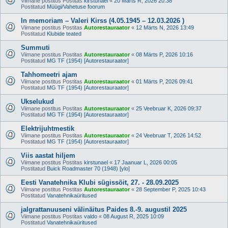
Viimane postitus Postitas
kirstunael
«
20 Märts R, 2026 20:38
Postitatud
Müügi/Vahetuse foorum
In memoriam – Valeri Kirss (4.05.1945 – 12.03.2026 )
Viimane postitus Postitas
Autorestauraator
«
12 Märts N, 2026 13:49
Postitatud
Klubide teated
Summuti
Viimane postitus Postitas
Autorestauraator
«
08 Märts P, 2026 10:16
Postitatud
MG TF (1954) [Autorestauraator]
Tahhomeetri ajam
Viimane postitus Postitas
Autorestauraator
«
01 Märts P, 2026 09:41
Postitatud
MG TF (1954) [Autorestauraator]
Ukselukud
Viimane postitus Postitas
Autorestauraator
«
25 Veebruar K, 2026 09:37
Postitatud
MG TF (1954) [Autorestauraator]
Elektrijuhtmestik
Viimane postitus Postitas
Autorestauraator
«
24 Veebruar T, 2026 14:52
Postitatud
MG TF (1954) [Autorestauraator]
Viis aastat hiljem
Viimane postitus Postitas
kirstunael
«
17 Jaanuar L, 2026 00:05
Postitatud
Buick Roadmaster 70 (1948) [ylo]
Eesti Vanatehnika Klubi sügissõit, 27. - 28.09.2025
Viimane postitus Postitas
Autorestauraator
«
28 September P, 2025 10:43
Postitatud
Vanatehnikaüritused
jalgrattanuuseni välinäitus Paides 8.-9. augustil 2025
Viimane postitus Postitas
valdo
«
08 August R, 2025 10:09
Postitatud
Vanatehnikaüritused