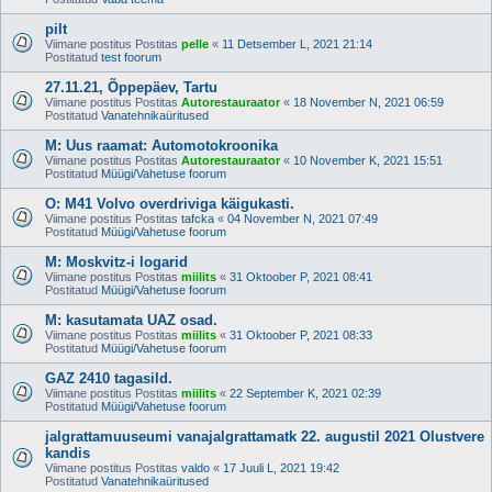
pilt
Viimane postitus Postitas
pelle
«
11 Detsember L, 2021 21:14
Postitatud
test foorum
27.11.21, Õppepäev, Tartu
Viimane postitus Postitas
Autorestauraator
«
18 November N, 2021 06:59
Postitatud
Vanatehnikaüritused
M: Uus raamat: Automotokroonika
Viimane postitus Postitas
Autorestauraator
«
10 November K, 2021 15:51
Postitatud
Müügi/Vahetuse foorum
O: M41 Volvo overdriviga käigukasti.
Viimane postitus Postitas
tafcka
«
04 November N, 2021 07:49
Postitatud
Müügi/Vahetuse foorum
M: Moskvitz-i logarid
Viimane postitus Postitas
miilits
«
31 Oktoober P, 2021 08:41
Postitatud
Müügi/Vahetuse foorum
M: kasutamata UAZ osad.
Viimane postitus Postitas
miilits
«
31 Oktoober P, 2021 08:33
Postitatud
Müügi/Vahetuse foorum
GAZ 2410 tagasild.
Viimane postitus Postitas
miilits
«
22 September K, 2021 02:39
Postitatud
Müügi/Vahetuse foorum
jalgrattamuuseumi vanajalgrattamatk 22. augustil 2021 Olustvere
kandis
Viimane postitus Postitas
valdo
«
17 Juuli L, 2021 19:42
Postitatud
Vanatehnikaüritused