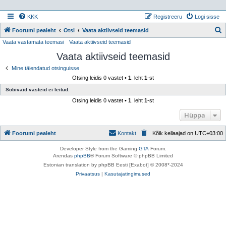
KKK
Registreeru
Logi sisse
Foorumi pealeht
Otsi
Vaata aktiivseid teemasid
Vaata vastamata teemasi
Vaata aktiivseid teemasid
t
Vaata aktiivseid teemasid
s
i
Mine täiendatud otsinguisse
Otsing leidis 0 vastet •
1
. leht
1
-st
Sobivaid vasteid ei leitud.
Otsing leidis 0 vastet •
1
. leht
1
-st
Hüppa
Foorumi pealeht
Kontakt
Kõik kellaajad on
UTC+03:00
Developer Style from the Gaming
GTA
Forum.
Arendas
phpBB
® Forum Software © phpBB Limited
Estonian translation by phpBB Eesti [Exabot] © 2008*-2024
Privaatsus
|
Kasutajatingimused