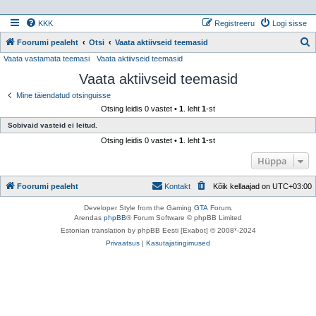
KKK
Registreeru
Logi sisse
Foorumi pealeht
Otsi
Vaata aktiivseid teemasid
Vaata vastamata teemasi
Vaata aktiivseid teemasid
t
Vaata aktiivseid teemasid
s
i
Mine täiendatud otsinguisse
Otsing leidis 0 vastet •
1
. leht
1
-st
Sobivaid vasteid ei leitud.
Otsing leidis 0 vastet •
1
. leht
1
-st
Hüppa
Foorumi pealeht
Kontakt
Kõik kellaajad on
UTC+03:00
Developer Style from the Gaming
GTA
Forum.
Arendas
phpBB
® Forum Software © phpBB Limited
Estonian translation by phpBB Eesti [Exabot] © 2008*-2024
Privaatsus
|
Kasutajatingimused