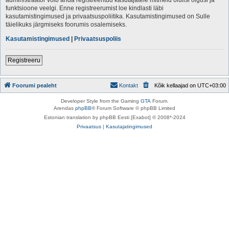
funktsioone veelgi. Enne registreerumist loe kindlasti läbi
kasutamistingimused ja privaatsuspoliitika. Kasutamistingimused on Sulle
täielikuks järgmiseks foorumis osalemiseks.
Kasutamistingimused
|
Privaatsuspoliis
Registreeru
Foorumi pealeht
Kontakt
Kõik kellaajad on
UTC+03:00
Developer Style from the Gaming
GTA
Forum.
Arendas
phpBB
® Forum Software © phpBB Limited
Estonian translation by phpBB Eesti [Exabot] © 2008*-2024
Privaatsus
|
Kasutajatingimused