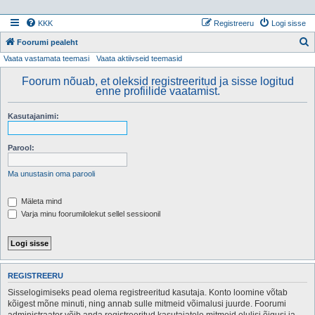
KKK
Registreeru
Logi sisse
Foorumi pealeht
Vaata vastamata teemasi
Vaata aktiivseid teemasid
t
s
Foorum nõuab, et oleksid registreeritud ja sisse logitud
enne profiilide vaatamist.
i
Kasutajanimi:
Parool:
Ma unustasin oma parooli
Mäleta mind
Varja minu foorumilolekut sellel sessioonil
REGISTREERU
Sisselogimiseks pead olema registreeritud kasutaja. Konto loomine võtab
kõigest mõne minuti, ning annab sulle mitmeid võimalusi juurde. Foorumi
administraator võib anda registreeritud kasutajatele mitmeid olulisi õigusi ja