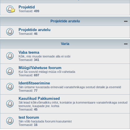
Projektid
Teemasid:
499
Projektide arutelu
Projektide arutelu
Teemasid:
46
Varia
Vaba teema
Kõik, mis muude teemade alla ei sobi
Teemasid:
341
Müügi/Vahetuse foorum
Kui Sa soovid midagi müüa või vahetada
Teemasid:
697
Identifitseerimine
Siin üritame tuvastada erinevaid vanatehnikaga seotud detaile ja esemeid
Teemasid:
77
Kasulikud Pakkumised
Siit leiad kõikvõimalikku infot, kontakte ja kommentaare vanatehnikaga seotud
teenuste, kaupade jne. kohta
Teemasid:
45
test foorum
Siin võib harjutada foorumi kasutamist
Teemasid:
16