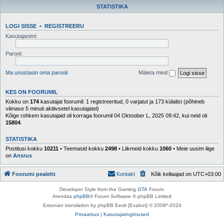
STATISTIKA
LOGI SISSE
•
REGISTREERU
Kasutajanimi:
Parool:
Ma unustasin oma parooli
Mäleta mind
KES ON FOORUMIL
Kokku on
174
kasutajat foorumil: 1 registreeritud, 0 varjatut ja 173 külalist (põhineb
viimase 5 minuti aktiivsetel kasutajatel)
Kõige rohkem kasutajaid oli korraga foorumil 04 Oktoober L, 2025 09:42, kui neid oli
15804
.
STATISTIKA
Postitusi kokku
10211
• Teemasid kokku
2498
• Liikmeid kokku
1060
• Meie uusim liige
on
Ansrus
Foorumi pealeht
Kontakt
Kõik kellaajad on
UTC+03:00
Developer Style from the Gaming
GTA
Forum.
Arendas
phpBB
® Forum Software © phpBB Limited
Estonian translation by phpBB Eesti [Exabot] © 2008*-2024
Privaatsus
|
Kasutajatingimused