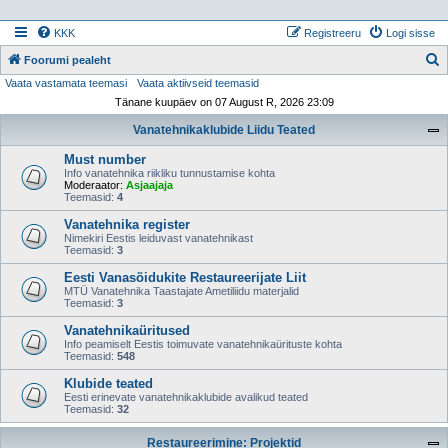
KKK
Registreeru
Logi sisse
Foorumi pealeht
Vaata vastamata teemasi
Vaata aktiivseid teemasid
t
Tänane kuupäev on 07 August R, 2026 23:09
s
Vanatehnikaklubide Liidu Teated
i
Must number
Info vanatehnika riikliku tunnustamise kohta
Moderaator:
Asjaajaja
Teemasid:
4
Vanatehnika register
Nimekiri Eestis leiduvast vanatehnikast
Teemasid:
3
Eesti Vanasõidukite Restaureerijate Liit
MTÜ Vanatehnika Taastajate Ametiliidu materjalid
Teemasid:
3
Vanatehnikaüritused
Info peamiselt Eestis toimuvate vanatehnikaürituste kohta
Teemasid:
548
Klubide teated
Eesti erinevate vanatehnikaklubide avalikud teated
Teemasid:
32
Restaureerimine: Projektid