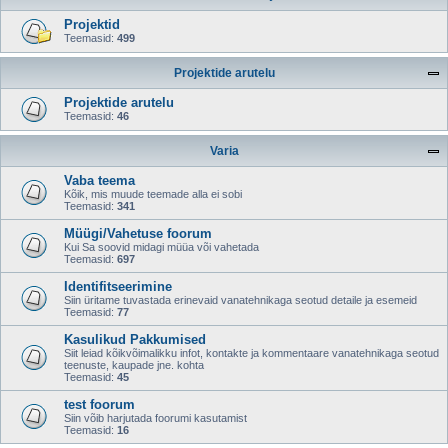
Projektid
Teemasid:
499
Projektide arutelu
Projektide arutelu
Teemasid:
46
Varia
Vaba teema
Kõik, mis muude teemade alla ei sobi
Teemasid:
341
Müügi/Vahetuse foorum
Kui Sa soovid midagi müüa või vahetada
Teemasid:
697
Identifitseerimine
Siin üritame tuvastada erinevaid vanatehnikaga seotud detaile ja esemeid
Teemasid:
77
Kasulikud Pakkumised
Siit leiad kõikvõimalikku infot, kontakte ja kommentaare vanatehnikaga seotud
teenuste, kaupade jne. kohta
Teemasid:
45
test foorum
Siin võib harjutada foorumi kasutamist
Teemasid:
16