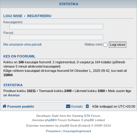
STATISTIKA
LOGI SISSE
•
REGISTREERU
Kasutajanimi:
Parool:
Ma unustasin oma parooli
Mäleta mind
KES ON FOORUMIL
Kokku on
166
kasutajat foorumil: 2 registreeritud, 0 varjatut ja 164 külalist (põhineb
viimase 5 minuti aktiivsetel kasutajatel)
Kõige rohkem kasutajaid oli korraga foorumil 04 Oktoober L, 2025 09:42, kui neid oli
15804
.
STATISTIKA
Postitusi kokku
10211
• Teemasid kokku
2498
• Liikmeid kokku
1060
• Meie uusim liige
on
Ansrus
Foorumi pealeht
Kontakt
Kõik kellaajad on
UTC+03:00
Developer Style from the Gaming
GTA
Forum.
Arendas
phpBB
® Forum Software © phpBB Limited
Estonian translation by phpBB Eesti [Exabot] © 2008*-2024
Privaatsus
|
Kasutajatingimused