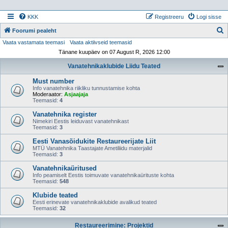
KKK
Registreeru
Logi sisse
Foorumi pealeht
Vaata vastamata teemasi
Vaata aktiivseid teemasid
t
Tänane kuupäev on 07 August R, 2026 12:00
s
Vanatehnikaklubide Liidu Teated
i
Must number
Info vanatehnika riikliku tunnustamise kohta
Moderaator:
Asjaajaja
Teemasid:
4
Vanatehnika register
Nimekiri Eestis leiduvast vanatehnikast
Teemasid:
3
Eesti Vanasõidukite Restaureerijate Liit
MTÜ Vanatehnika Taastajate Ametiliidu materjalid
Teemasid:
3
Vanatehnikaüritused
Info peamiselt Eestis toimuvate vanatehnikaürituste kohta
Teemasid:
548
Klubide teated
Eesti erinevate vanatehnikaklubide avalikud teated
Teemasid:
32
Restaureerimine: Projektid