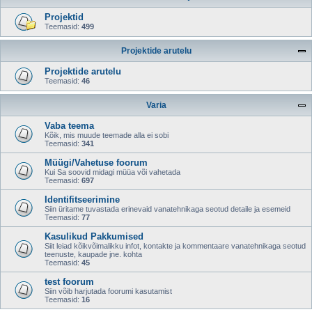
Projektid
Teemasid:
499
Projektide arutelu
Projektide arutelu
Teemasid:
46
Varia
Vaba teema
Kõik, mis muude teemade alla ei sobi
Teemasid:
341
Müügi/Vahetuse foorum
Kui Sa soovid midagi müüa või vahetada
Teemasid:
697
Identifitseerimine
Siin üritame tuvastada erinevaid vanatehnikaga seotud detaile ja esemeid
Teemasid:
77
Kasulikud Pakkumised
Siit leiad kõikvõimalikku infot, kontakte ja kommentaare vanatehnikaga seotud
teenuste, kaupade jne. kohta
Teemasid:
45
test foorum
Siin võib harjutada foorumi kasutamist
Teemasid:
16