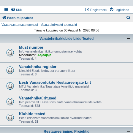
KKK
Registreeru
Logi sisse
Foorumi pealeht
Vaata vastamata teemasi
Vaata aktiivseid teemasid
t
Tänane kuupäev on 06 August N, 2026 08:56
s
Vanatehnikaklubide Liidu Teated
i
Must number
Info vanatehnika riikliku tunnustamise kohta
Moderaator:
Asjaajaja
Teemasid:
4
Vanatehnika register
Nimekiri Eestis leiduvast vanatehnikast
Teemasid:
3
Eesti Vanasõidukite Restaureerijate Liit
MTÜ Vanatehnika Taastajate Ametiliidu materjalid
Teemasid:
3
Vanatehnikaüritused
Info peamiselt Eestis toimuvate vanatehnikaürituste kohta
Teemasid:
548
Klubide teated
Eesti erinevate vanatehnikaklubide avalikud teated
Teemasid:
32
Restaureerimine: Projektid