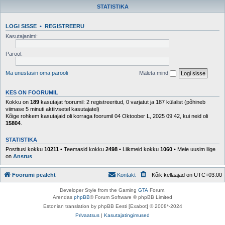
STATISTIKA
LOGI SISSE
•
REGISTREERU
Kasutajanimi:
Parool:
Ma unustasin oma parooli
Mäleta mind
KES ON FOORUMIL
Kokku on
189
kasutajat foorumil: 2 registreeritud, 0 varjatut ja 187 külalist (põhineb
viimase 5 minuti aktiivsetel kasutajatel)
Kõige rohkem kasutajaid oli korraga foorumil 04 Oktoober L, 2025 09:42, kui neid oli
15804
.
STATISTIKA
Postitusi kokku
10211
• Teemasid kokku
2498
• Liikmeid kokku
1060
• Meie uusim liige
on
Ansrus
Foorumi pealeht
Kontakt
Kõik kellaajad on
UTC+03:00
Developer Style from the Gaming
GTA
Forum.
Arendas
phpBB
® Forum Software © phpBB Limited
Estonian translation by phpBB Eesti [Exabot] © 2008*-2024
Privaatsus
|
Kasutajatingimused