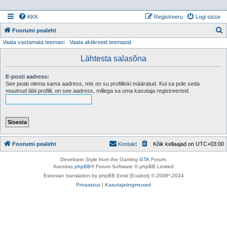
KKK
Registreeru
Logi sisse
Foorumi pealeht
Vaata vastamata teemasi
Vaata aktiivseid teemasid
t
s
Lähtesta salasõna
i
E-posti aadress:
See peab olema sama aadress, mis on su profiiliski määratud. Kui sa pole seda
muutnud läbi profiili, on see aadress, millega sa oma kasutaja registreerisid.
Foorumi pealeht
Kontakt
Kõik kellaajad on
UTC+03:00
Developer Style from the Gaming
GTA
Forum.
Arendas
phpBB
® Forum Software © phpBB Limited
Estonian translation by phpBB Eesti [Exabot] © 2008*-2024
Privaatsus
|
Kasutajatingimused