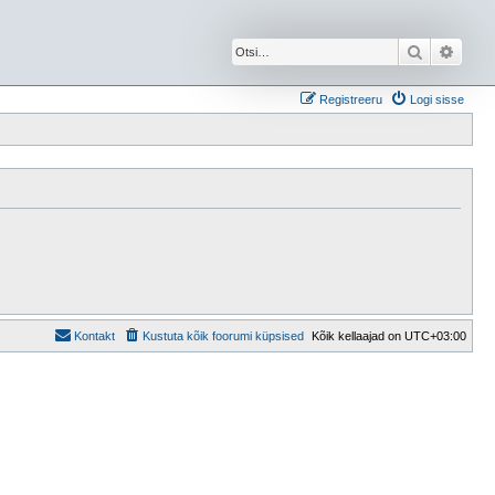
Otsi
Täien
Registreeru
Logi sisse
Kontakt
Kustuta kõik foorumi küpsised
Kõik kellaajad on
UTC+03:00