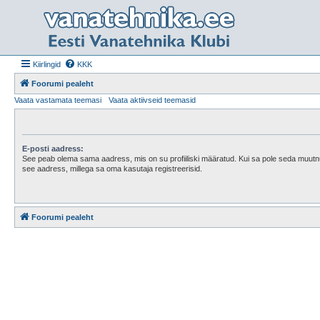
Kiirlingid
KKK
Foorumi pealeht
Vaata vastamata teemasi
Vaata aktiivseid teemasid
E-posti aadress:
See peab olema sama aadress, mis on su profiiliski määratud. Kui sa pole seda muutnud 
see aadress, millega sa oma kasutaja registreerisid.
Foorumi pealeht