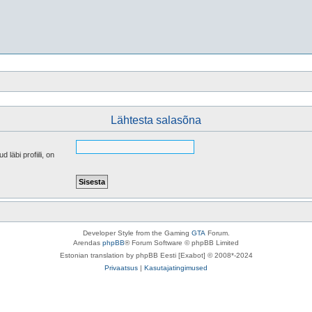
Lähtesta salasõna
läbi profiili, on
Developer Style from the Gaming
GTA
Forum.
Arendas
phpBB
® Forum Software © phpBB Limited
Estonian translation by phpBB Eesti [Exabot] © 2008*-2024
Privaatsus
|
Kasutajatingimused