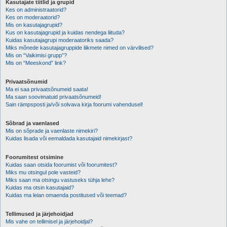
Kasutajate tiitlid ja grupid
Kes on administraatorid?
Kes on moderaatorid?
Mis on kasutajagrupid?
Kus on kasutajagrupid ja kuidas nendega liituda?
Kuidas kasutajagrupi moderaatoriks saada?
Miks mõnede kasutajagruppide liikmete nimed on värvilised?
Mis on “Vaikimisi grupp”?
Mis on “Meeskond” link?
Privaatsõnumid
Ma ei saa privaatsõnumeid saata!
Ma saan soovimatuid privaatsõnumeid!
Sain rämpsposti ja/või solvava kirja foorumi vahendusel!
Sõbrad ja vaenlased
Mis on sõprade ja vaenlaste nimekiri?
Kuidas lisada või eemaldada kasutajaid nimekirjast?
Foorumitest otsimine
Kuidas saan otsida foorumist või foorumitest?
Miks mu otsingul pole vasteid?
Miks saan ma otsingu vastuseks tühja lehe?
Kuidas ma otsin kasutajaid?
Kuidas ma leian omaenda postitused või teemad?
Tellimused ja järjehoidjad
Mis vahe on tellimisel ja järjehoidjal?