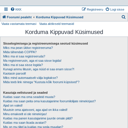
KKK
Registreeru
Logi sisse
Foorumi pealeht
Korduma Kippuvad Küsimused
Vaata vastamata teemasi
Vaata aktiivseid teemasid
t
Korduma Kippuvad Küsimused
s
i
Sisselogimisega ja registreerumisega seotud küsimused
Miks ma pean üldse registreeruma?
Mida tähendab COPPA?
Miks ma ei saa registreeruda?
Ma registreerusin, aga ei saa sisse logida!
Miks ma ei saa sisse logida?
Kunagi ammu liitusin, aga nüüd ei saa enam sisse?!
Kaotasin parooli!
Miks mind automaatselt välja logitakse?
Mida teeb link nimega “Kustuta kõik foorumi küpsised”?
Kasutaja eelistused ja seaded
Kuidas saan ma oma seadeid muuta?
Kuidas ma saan peita oma kasutajanime foorumilolijate nimekirjast?
Ajad on valed!
Muutsin oma ajatsooni, aga ajad on ikka valed!
Minu emakeelt ei ole nimekirjas!
Kuidas ma panen kasutajanime juurde omale pildi?
Kuidas ma saan lisada avatari?
Mis on mu tiitel ja kuidas ma seda muudan?