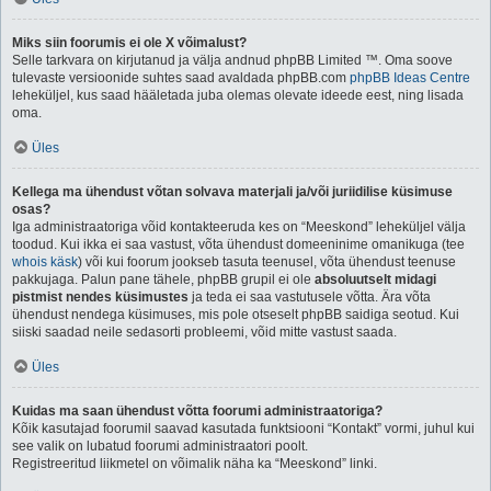
Miks siin foorumis ei ole X võimalust?
Selle tarkvara on kirjutanud ja välja andnud phpBB Limited ™. Oma soove
tulevaste versioonide suhtes saad avaldada phpBB.com
phpBB Ideas Centre
leheküljel, kus saad hääletada juba olemas olevate ideede eest, ning lisada
oma.
Üles
Kellega ma ühendust võtan solvava materjali ja/või juriidilise küsimuse
osas?
Iga administraatoriga võid kontakteeruda kes on “Meeskond” leheküljel välja
toodud. Kui ikka ei saa vastust, võta ühendust domeeninime omanikuga (tee
whois käsk
) või kui foorum jookseb tasuta teenusel, võta ühendust teenuse
pakkujaga. Palun pane tähele, phpBB grupil ei ole
absoluutselt midagi
pistmist nendes küsimustes
ja teda ei saa vastutusele võtta. Ära võta
ühendust nendega küsimuses, mis pole otseselt phpBB saidiga seotud. Kui
siiski saadad neile sedasorti probleemi, võid mitte vastust saada.
Üles
Kuidas ma saan ühendust võtta foorumi administraatoriga?
Kõik kasutajad foorumil saavad kasutada funktsiooni “Kontakt” vormi, juhul kui
see valik on lubatud foorumi administraatori poolt.
Registreeritud liikmetel on võimalik näha ka “Meeskond” linki.