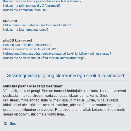
Kuidas ma saan lisada järjehoidjasse või tellida teemat?
Kuidas ma tellin teemasid või foorumeid?
Kuidas ma eemaldan tellimusi?
Manused
Millised manuse tüübid on siin foorumis lubatud?
Kuidas ma leian oma manused?
phpBB küsimused
Kes kirjutas selle foorumitarkvara?
Miks siin foorumis ei ole X võimalust?
Kellega ma ühendust võtan solvava materjali ja/või juriidilise küsimuse osas?
Kuidas ma saan ühendust võtta foorumi administraatoriga?
Sisselogimisega ja registreerumisega seotud küsimused
Miks ma pean üldse registreeruma?
Võimalik, et sa ei peagi. See on foorumi haldajate otsustada, kas nad lasevad
postitada ilma registreerimiseta või pead ikkagi looma konto. Siiski;
registreerumine annab sulle mitmeid lisa võimalusi juurde, mida tavalistel
külalistel ei ole - näiteks: avatari lisamine, privaatsõnumite saatmine, e-kirjad,
gruppidega liitumine jpm veelgi. Registreerumine võtab kõigest mõne minuti,
seega on soovituslik omale konto teha.
Üles