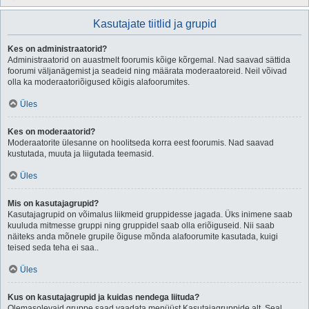
Kasutajate tiitlid ja grupid
Kes on administraatorid?
Administraatorid on auastmelt foorumis kõige kõrgemal. Nad saavad sättida
foorumi väljanägemist ja seadeid ning määrata moderaatoreid. Neil võivad
olla ka moderaatoriõigused kõigis alafoorumites.
Üles
Kes on moderaatorid?
Moderaatorite ülesanne on hoolitseda korra eest foorumis. Nad saavad
kustutada, muuta ja liigutada teemasid.
Üles
Mis on kasutajagrupid?
Kasutajagrupid on võimalus liikmeid gruppidesse jagada. Üks inimene saab
kuuluda mitmesse gruppi ning gruppidel saab olla eriõiguseid. Nii saab
näiteks anda mõnele grupile õiguse mõnda alafoorumite kasutada, kuigi
teised seda teha ei saa..
Üles
Kus on kasutajagrupid ja kuidas nendega liituda?
Olemasolevaid gruppe saad vaadata menüüst Kasutajagruppide alt. Seal