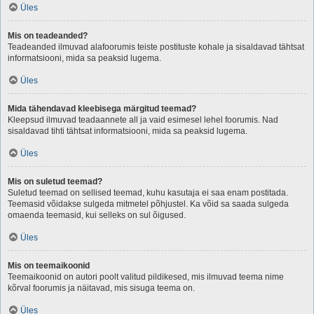
Üles
Mis on teadeanded?
Teadeanded ilmuvad alafoorumis teiste postituste kohale ja sisaldavad tähtsat
informatsiooni, mida sa peaksid lugema.
Üles
Mida tähendavad kleebisega märgitud teemad?
Kleepsud ilmuvad teadaannete all ja vaid esimesel lehel foorumis. Nad
sisaldavad tihti tähtsat informatsiooni, mida sa peaksid lugema.
Üles
Mis on suletud teemad?
Suletud teemad on sellised teemad, kuhu kasutaja ei saa enam postitada.
Teemasid võidakse sulgeda mitmetel põhjustel. Ka võid sa saada sulgeda
omaenda teemasid, kui selleks on sul õigused.
Üles
Mis on teemaikoonid
Teemaikoonid on autori poolt valitud pildikesed, mis ilmuvad teema nime
kõrval foorumis ja näitavad, mis sisuga teema on.
Üles