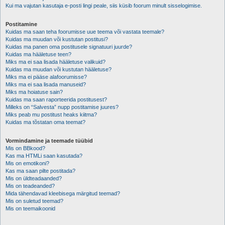
Kui ma vajutan kasutaja e-posti lingi peale, siis küsib foorum minult sisselogimise.
Postitamine
Kuidas ma saan teha foorumisse uue teema või vastata teemale?
Kuidas ma muudan või kustutan postitusi?
Kuidas ma panen oma postitusele signatuuri juurde?
Kuidas ma hääletuse teen?
Miks ma ei saa lisada hääletuse valikuid?
Kuidas ma muudan või kustutan hääletuse?
Miks ma ei pääse alafoorumisse?
Miks ma ei saa lisada manuseid?
Miks ma hoiatuse sain?
Kuidas ma saan raporteerida postitusest?
Milleks on “Salvesta” nupp postitamise juures?
Miks peab mu postitust heaks kiitma?
Kuidas ma tõstatan oma teemat?
Vormindamine ja teemade tüübid
Mis on BBkood?
Kas ma HTMLi saan kasutada?
Mis on emotikoni?
Kas ma saan pilte postitada?
Mis on üldteadaanded?
Mis on teadeanded?
Mida tähendavad kleebisega märgitud teemad?
Mis on suletud teemad?
Mis on teemaikoonid