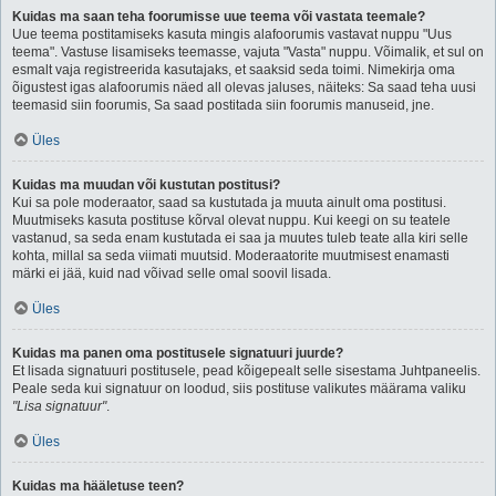
Kuidas ma saan teha foorumisse uue teema või vastata teemale?
Uue teema postitamiseks kasuta mingis alafoorumis vastavat nuppu "Uus
teema". Vastuse lisamiseks teemasse, vajuta "Vasta" nuppu. Võimalik, et sul on
esmalt vaja registreerida kasutajaks, et saaksid seda toimi. Nimekirja oma
õigustest igas alafoorumis näed all olevas jaluses, näiteks: Sa saad teha uusi
teemasid siin foorumis, Sa saad postitada siin foorumis manuseid, jne.
Üles
Kuidas ma muudan või kustutan postitusi?
Kui sa pole moderaator, saad sa kustutada ja muuta ainult oma postitusi.
Muutmiseks kasuta postituse kõrval olevat nuppu. Kui keegi on su teatele
vastanud, sa seda enam kustutada ei saa ja muutes tuleb teate alla kiri selle
kohta, millal sa seda viimati muutsid. Moderaatorite muutmisest enamasti
märki ei jää, kuid nad võivad selle omal soovil lisada.
Üles
Kuidas ma panen oma postitusele signatuuri juurde?
Et lisada signatuuri postitusele, pead kõigepealt selle sisestama Juhtpaneelis.
Peale seda kui signatuur on loodud, siis postituse valikutes määrama valiku
"Lisa signatuur"
.
Üles
Kuidas ma hääletuse teen?