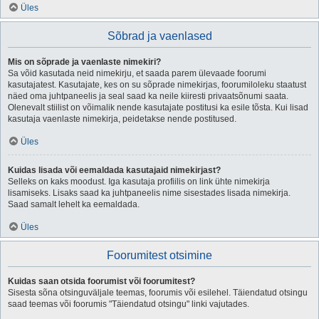
Üles
Sõbrad ja vaenlased
Mis on sõprade ja vaenlaste nimekiri?
Sa võid kasutada neid nimekirju, et saada parem ülevaade foorumi
kasutajatest. Kasutajate, kes on su sõprade nimekirjas, foorumiloleku staatust
näed oma juhtpaneelis ja seal saad ka neile kiiresti privaatsõnumi saata.
Olenevalt stiilist on võimalik nende kasutajate postitusi ka esile tõsta. Kui lisad
kasutaja vaenlaste nimekirja, peidetakse nende postitused.
Üles
Kuidas lisada või eemaldada kasutajaid nimekirjast?
Selleks on kaks moodust. Iga kasutaja profiilis on link ühte nimekirja
lisamiseks. Lisaks saad ka juhtpaneelis nime sisestades lisada nimekirja.
Saad samalt lehelt ka eemaldada.
Üles
Foorumitest otsimine
Kuidas saan otsida foorumist või foorumitest?
Sisesta sõna otsinguväljale teemas, foorumis või esilehel. Täiendatud otsingu
saad teemas või foorumis "Täiendatud otsingu" linki vajutades.