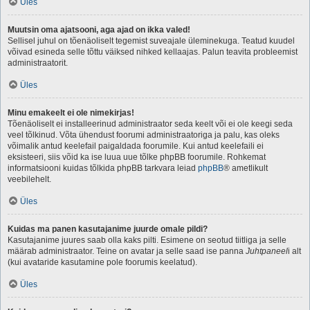
Üles
Muutsin oma ajatsooni, aga ajad on ikka valed!
Sellisel juhul on tõenäoliselt tegemist suveajale üleminekuga. Teatud kuudel
võivad esineda selle tõttu väiksed nihked kellaajas. Palun teavita probleemist
administraatorit.
Üles
Minu emakeelt ei ole nimekirjas!
Tõenäoliselt ei installeerinud administraator seda keelt või ei ole keegi seda
veel tõlkinud. Võta ühendust foorumi administraatoriga ja palu, kas oleks
võimalik antud keelefail paigaldada foorumile. Kui antud keelefaili ei
eksisteeri, siis võid ka ise luua uue tõlke phpBB foorumile. Rohkemat
informatsiooni kuidas tõlkida phpBB tarkvara leiad
phpBB
® ametlikult
veebilehelt.
Üles
Kuidas ma panen kasutajanime juurde omale pildi?
Kasutajanime juures saab olla kaks pilti. Esimene on seotud tiitliga ja selle
määrab administraator. Teine on avatar ja selle saad ise panna
Juhtpaneel
i alt
(kui avataride kasutamine pole foorumis keelatud).
Üles