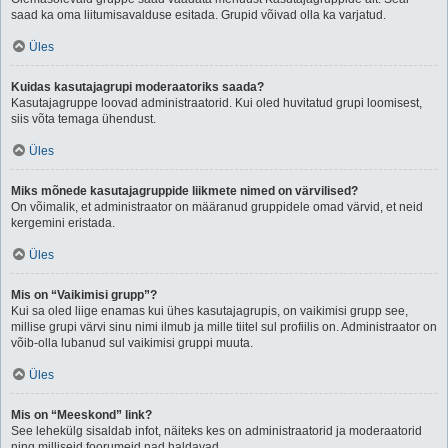
saad ka oma liitumisavalduse esitada. Grupid võivad olla ka varjatud.
Üles
Kuidas kasutajagrupi moderaatoriks saada?
Kasutajagruppe loovad administraatorid. Kui oled huvitatud grupi loomisest,
siis võta temaga ühendust.
Üles
Miks mõnede kasutajagruppide liikmete nimed on värvilised?
On võimalik, et administraator on määranud gruppidele omad värvid, et neid
kergemini eristada.
Üles
Mis on “Vaikimisi grupp”?
Kui sa oled liige enamas kui ühes kasutajagrupis, on vaikimisi grupp see,
millise grupi värvi sinu nimi ilmub ja mille tiitel sul profiilis on. Administraator on
võib-olla lubanud sul vaikimisi gruppi muuta.
Üles
Mis on “Meeskond” link?
See lehekülg sisaldab infot, näiteks kes on administraatorid ja moderaatorid
ning milliseid foorumeid nad haldavad.