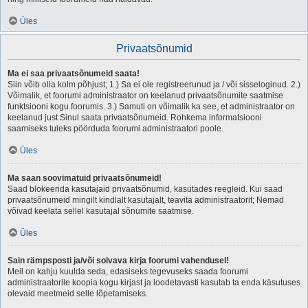
Üles
Privaatsõnumid
Ma ei saa privaatsõnumeid saata!
Siin võib olla kolm põhjust; 1.) Sa ei ole registreerunud ja / või sisseloginud. 2.)
Võimalik, et foorumi administraator on keelanud privaatsõnumite saatmise
funktsiooni kogu foorumis. 3.) Samuti on võimalik ka see, et administraator on
keelanud just Sinul saata privaatsõnumeid. Rohkema informatsiooni
saamiseks tuleks pöörduda foorumi administraatori poole.
Üles
Ma saan soovimatuid privaatsõnumeid!
Saad blokeerida kasutajaid privaatsõnumid, kasutades reegleid. Kui saad
privaatsõnumeid mingilt kindlalt kasutajalt, teavita administraatorit; Nemad
võivad keelata sellel kasutajal sõnumite saatmise.
Üles
Sain rämpsposti ja/või solvava kirja foorumi vahendusel!
Meil on kahju kuulda seda, edasiseks tegevuseks saada foorumi
administraatorile koopia kogu kirjast ja loodetavasti kasutab ta enda käsutuses
olevaid meetmeid selle lõpetamiseks.