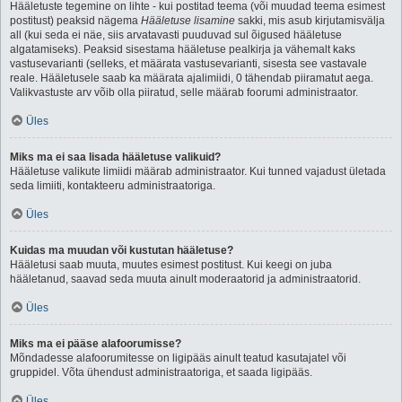
Hääletuste tegemine on lihte - kui postitad teema (või muudad teema esimest
postitust) peaksid nägema
Hääletuse lisamine
sakki, mis asub kirjutamisvälja
all (kui seda ei näe, siis arvatavasti puuduvad sul õigused hääletuse
algatamiseks). Peaksid sisestama hääletuse pealkirja ja vähemalt kaks
vastusevarianti (selleks, et määrata vastusevarianti, sisesta see vastavale
reale. Hääletusele saab ka määrata ajalimiidi, 0 tähendab piiramatut aega.
Valikvastuste arv võib olla piiratud, selle määrab foorumi administraator.
Üles
Miks ma ei saa lisada hääletuse valikuid?
Hääletuse valikute limiidi määrab administraator. Kui tunned vajadust ületada
seda limiiti, kontakteeru administraatoriga.
Üles
Kuidas ma muudan või kustutan hääletuse?
Hääletusi saab muuta, muutes esimest postitust. Kui keegi on juba
hääletanud, saavad seda muuta ainult moderaatorid ja administraatorid.
Üles
Miks ma ei pääse alafoorumisse?
Mõndadesse alafoorumitesse on ligipääs ainult teatud kasutajatel või
gruppidel. Võta ühendust administraatoriga, et saada ligipääs.
Üles