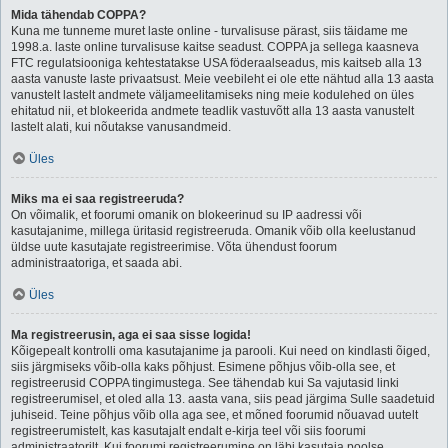
Mida tähendab COPPA?
Kuna me tunneme muret laste online - turvalisuse pärast, siis täidame me
1998.a. laste online turvalisuse kaitse seadust. COPPA ja sellega kaasneva
FTC regulatsiooniga kehtestatakse USA föderaalseadus, mis kaitseb alla 13
aasta vanuste laste privaatsust. Meie veebileht ei ole ette nähtud alla 13 aasta
vanustelt lastelt andmete väljameelitamiseks ning meie kodulehed on üles
ehitatud nii, et blokeerida andmete teadlik vastuvõtt alla 13 aasta vanustelt
lastelt alati, kui nõutakse vanusandmeid.
Üles
Miks ma ei saa registreeruda?
On võimalik, et foorumi omanik on blokeerinud su IP aadressi või
kasutajanime, millega üritasid registreeruda. Omanik võib olla keelustanud
üldse uute kasutajate registreerimise. Võta ühendust foorum
administraatoriga, et saada abi.
Üles
Ma registreerusin, aga ei saa sisse logida!
Kõigepealt kontrolli oma kasutajanime ja parooli. Kui need on kindlasti õiged,
siis järgmiseks võib-olla kaks põhjust. Esimene põhjus võib-olla see, et
registreerusid COPPA tingimustega. See tähendab kui Sa vajutasid linki
registreerumisel, et oled alla 13. aasta vana, siis pead järgima Sulle saadetuid
juhiseid. Teine põhjus võib olla aga see, et mõned foorumid nõuavad uutelt
registreerumistelt, kas kasutajalt endalt e-kirja teel või siis foorumi
administraatorilt. Kui foorumi registreerumine on läbi kasutaja poolse