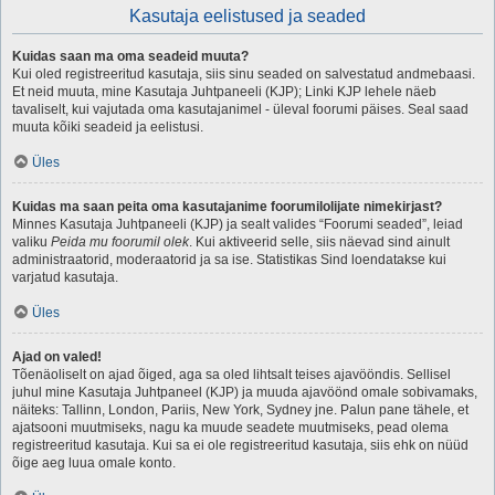
Kasutaja eelistused ja seaded
Kuidas saan ma oma seadeid muuta?
Kui oled registreeritud kasutaja, siis sinu seaded on salvestatud andmebaasi.
Et neid muuta, mine Kasutaja Juhtpaneeli (KJP); Linki KJP lehele näeb
tavaliselt, kui vajutada oma kasutajanimel - üleval foorumi päises. Seal saad
muuta kõiki seadeid ja eelistusi.
Üles
Kuidas ma saan peita oma kasutajanime foorumilolijate nimekirjast?
Minnes Kasutaja Juhtpaneeli (KJP) ja sealt valides “Foorumi seaded”, leiad
valiku
Peida mu foorumil olek
. Kui aktiveerid selle, siis näevad sind ainult
administraatorid, moderaatorid ja sa ise. Statistikas Sind loendatakse kui
varjatud kasutaja.
Üles
Ajad on valed!
Tõenäoliselt on ajad õiged, aga sa oled lihtsalt teises ajavööndis. Sellisel
juhul mine Kasutaja Juhtpaneel (KJP) ja muuda ajavöönd omale sobivamaks,
näiteks: Tallinn, London, Pariis, New York, Sydney jne. Palun pane tähele, et
ajatsooni muutmiseks, nagu ka muude seadete muutmiseks, pead olema
registreeritud kasutaja. Kui sa ei ole registreeritud kasutaja, siis ehk on nüüd
õige aeg luua omale konto.