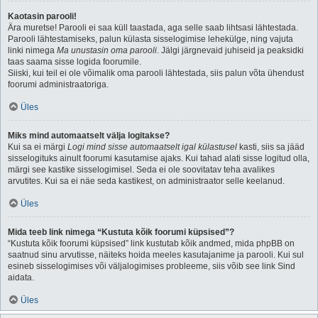
Kaotasin parooli!
Ära muretse! Parooli ei saa küll taastada, aga selle saab lihtsasi lähtestada.
Parooli lähtestamiseks, palun külasta sisselogimise lehekülge, ning vajuta
linki nimega
Ma unustasin oma parooli
. Jälgi järgnevaid juhiseid ja peaksidki
taas saama sisse logida foorumile.
Siiski, kui teil ei ole võimalik oma parooli lähtestada, siis palun võta ühendust
foorumi administraatoriga.
Üles
Miks mind automaatselt välja logitakse?
Kui sa ei märgi
Logi mind sisse automaatselt igal külastusel
kasti, siis sa jääd
sisselogituks ainult foorumi kasutamise ajaks. Kui tahad alati sisse logitud olla,
märgi see kastike sisselogimisel. Seda ei ole soovitatav teha avalikes
arvutites. Kui sa ei näe seda kastikest, on administraator selle keelanud.
Üles
Mida teeb link nimega “Kustuta kõik foorumi küpsised”?
“Kustuta kõik foorumi küpsised” link kustutab kõik andmed, mida phpBB on
saatnud sinu arvutisse, näiteks hoida meeles kasutajanime ja parooli. Kui sul
esineb sisselogimises või väljalogimises probleeme, siis võib see link Sind
aidata.
Üles