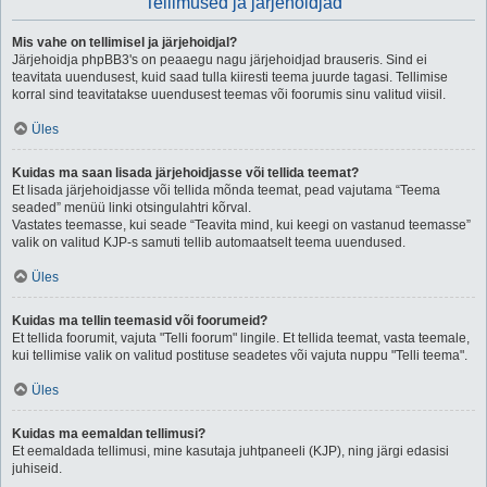
Tellimused ja järjehoidjad
Mis vahe on tellimisel ja järjehoidjal?
Järjehoidja phpBB3's on peaaegu nagu järjehoidjad brauseris. Sind ei
teavitata uuendusest, kuid saad tulla kiiresti teema juurde tagasi. Tellimise
korral sind teavitatakse uuendusest teemas või foorumis sinu valitud viisil.
Üles
Kuidas ma saan lisada järjehoidjasse või tellida teemat?
Et lisada järjehoidjasse või tellida mõnda teemat, pead vajutama “Teema
seaded” menüü linki otsingulahtri kõrval.
Vastates teemasse, kui seade “Teavita mind, kui keegi on vastanud teemasse”
valik on valitud KJP-s samuti tellib automaatselt teema uuendused.
Üles
Kuidas ma tellin teemasid või foorumeid?
Et tellida foorumit, vajuta "Telli foorum" lingile. Et tellida teemat, vasta teemale,
kui tellimise valik on valitud postituse seadetes või vajuta nuppu "Telli teema".
Üles
Kuidas ma eemaldan tellimusi?
Et eemaldada tellimusi, mine kasutaja juhtpaneeli (KJP), ning järgi edasisi
juhiseid.