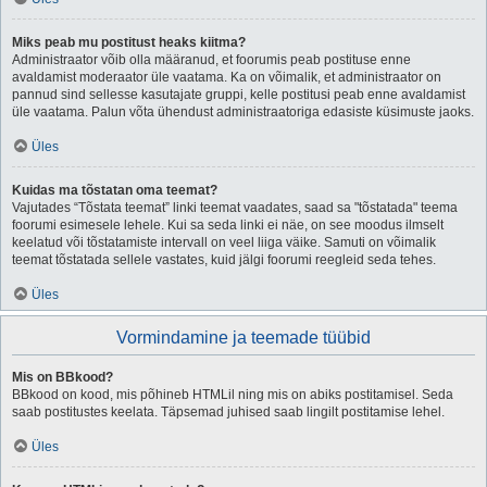
Miks peab mu postitust heaks kiitma?
Administraator võib olla määranud, et foorumis peab postituse enne
avaldamist moderaator üle vaatama. Ka on võimalik, et administraator on
pannud sind sellesse kasutajate gruppi, kelle postitusi peab enne avaldamist
üle vaatama. Palun võta ühendust administraatoriga edasiste küsimuste jaoks.
Üles
Kuidas ma tõstatan oma teemat?
Vajutades “Tõstata teemat” linki teemat vaadates, saad sa "tõstatada" teema
foorumi esimesele lehele. Kui sa seda linki ei näe, on see moodus ilmselt
keelatud või tõstatamiste intervall on veel liiga väike. Samuti on võimalik
teemat tõstatada sellele vastates, kuid jälgi foorumi reegleid seda tehes.
Üles
Vormindamine ja teemade tüübid
Mis on BBkood?
BBkood on kood, mis põhineb HTMLil ning mis on abiks postitamisel. Seda
saab postitustes keelata. Täpsemad juhised saab lingilt postitamise lehel.
Üles