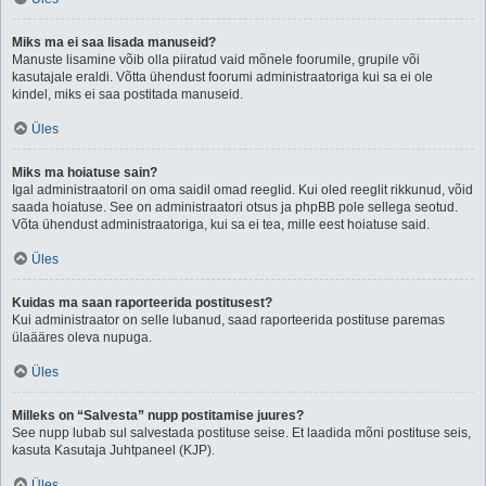
Miks ma ei saa lisada manuseid?
Manuste lisamine võib olla piiratud vaid mõnele foorumile, grupile või
kasutajale eraldi. Võtta ühendust foorumi administraatoriga kui sa ei ole
kindel, miks ei saa postitada manuseid.
Üles
Miks ma hoiatuse sain?
Igal administraatoril on oma saidil omad reeglid. Kui oled reeglit rikkunud, võid
saada hoiatuse. See on administraatori otsus ja phpBB pole sellega seotud.
Võta ühendust administraatoriga, kui sa ei tea, mille eest hoiatuse said.
Üles
Kuidas ma saan raporteerida postitusest?
Kui administraator on selle lubanud, saad raporteerida postituse paremas
ülaääres oleva nupuga.
Üles
Milleks on “Salvesta” nupp postitamise juures?
See nupp lubab sul salvestada postituse seise. Et laadida mõni postituse seis,
kasuta Kasutaja Juhtpaneel (KJP).
Üles