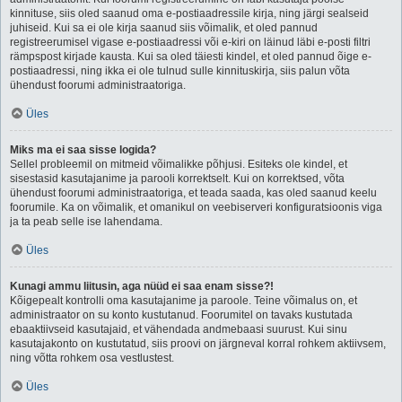
kinnituse, siis oled saanud oma e-postiaadressile kirja, ning järgi sealseid
juhiseid. Kui sa ei ole kirja saanud siis võimalik, et oled pannud
registreerumisel vigase e-postiaadressi või e-kiri on läinud läbi e-posti filtri
rämpspost kirjade kausta. Kui sa oled täiesti kindel, et oled pannud õige e-
postiaadressi, ning ikka ei ole tulnud sulle kinnituskirja, siis palun võta
ühendust foorumi administraatoriga.
Üles
Miks ma ei saa sisse logida?
Sellel probleemil on mitmeid võimalikke põhjusi. Esiteks ole kindel, et
sisestasid kasutajanime ja parooli korrektselt. Kui on korrektsed, võta
ühendust foorumi administraatoriga, et teada saada, kas oled saanud keelu
foorumile. Ka on võimalik, et omanikul on veebiserveri konfiguratsioonis viga
ja ta peab selle ise lahendama.
Üles
Kunagi ammu liitusin, aga nüüd ei saa enam sisse?!
Kõigepealt kontrolli oma kasutajanime ja paroole. Teine võimalus on, et
administraator on su konto kustutanud. Foorumitel on tavaks kustutada
ebaaktiivseid kasutajaid, et vähendada andmebaasi suurust. Kui sinu
kasutajakonto on kustutatud, siis proovi on järgneval korral rohkem aktiivsem,
ning võtta rohkem osa vestlustest.
Üles