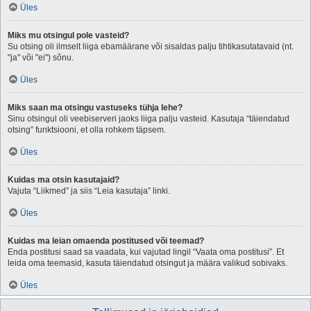
Üles
Miks mu otsingul pole vasteid?
Su otsing oli ilmselt liiga ebamäärane või sisaldas palju tihtikasutatavaid (nt.
"ja" või "ei") sõnu.
Üles
Miks saan ma otsingu vastuseks tühja lehe?
Sinu otsingul oli veebiserveri jaoks liiga palju vasteid. Kasutaja “täiendatud
otsing” funktsiooni, et olla rohkem täpsem.
Üles
Kuidas ma otsin kasutajaid?
Vajuta “Liikmed” ja siis “Leia kasutaja” linki.
Üles
Kuidas ma leian omaenda postitused või teemad?
Enda postitusi saad sa vaadata, kui vajutad lingil “Vaata oma postitusi”. Et
leida oma teemasid, kasuta täiendatud otsingut ja määra valikud sobivaks.
Üles