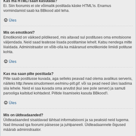
Kas ma HTMLi saan kasutada?
Ei. Siin foorumis ei ole võimalik postitada käske HTML'is. Enamus
vormindamist saab ka BBkood abil teha.
Üles
Mis on emotikoni?
Emotikonid on väiksed pildikesed, mis aitavad sul postituses oma emotsioone
väljendada. Neid saad teatesse lisada postitamise lehelt. Katsu nendega mitte
liialdada. Administraator on võib-olla ka määranud emotikonide limiidi potituse
kohta.
Üles
Kas ma saan pilte postitada?
Pilte saab postitusse kuvada, aga selleks peavad nad olema avalikus serveris,
näiteks http://www.sinudomeen.ee/minu-pilt.gif. või sa pead need üles laadima
siia lehele. Neid ei saa kuvada oma arvutist (kui see pole server) ja samuti
parooliga kaitstud kohtadest. Piltide lisamiseks kasuta BBkood'i.
Üles
Mis on üldteadaanded?
Üldteadaanded sisaldavad tähtsat informatsiooni ja sa peaksid neid lugema.
Nad ilmuvad iga foorumi päisesse ja juhtpaneeli. Üldteadaannete õigused
määrab administraator.