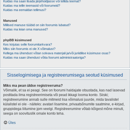
Kuidas ma saan lisada järjehoidjasse või tellida teemat?
Kuidas ma tellin teemasid või foorumeid?
Kuidas ma eemaldan tellimusi?
Manused
Millised manuse tüübid on siin foorumis lubatud?
Kuidas ma leian oma manused?
phpBB küsimused
Kes kirjutas selle foorumitarkvara?
Miks siin foorumis ei ole X võimalust?
Kellega ma ühendust võtan solvava materjali ja/või juriidilise küsimuse osas?
Kuidas ma saan ühendust võtta foorumi administraatoriga?
Sisselogimisega ja registreerumisega seotud küsimused
Miks ma pean üldse registreeruma?
Võimalik, et sa ei peagi. See on foorumi haldajate otsustada, kas nad lasevad
postitada ilma registreerimiseta või pead ikkagi looma konto. Siiski;
registreerumine annab sulle mitmeid lisa võimalusi juurde, mida tavalistel
külalistel ei ole - näiteks: avatari lisamine, privaatsõnumite saatmine, e-kirjad,
gruppidega liitumine jpm veelgi. Registreerumine võtab kõigest mõne minuti,
seega on soovituslik omale konto teha.
Üles