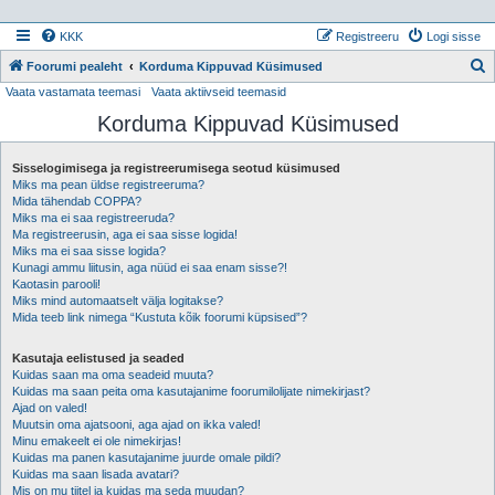
KKK
Registreeru
Logi sisse
Foorumi pealeht
Korduma Kippuvad Küsimused
Vaata vastamata teemasi
Vaata aktiivseid teemasid
t
Korduma Kippuvad Küsimused
s
i
Sisselogimisega ja registreerumisega seotud küsimused
Miks ma pean üldse registreeruma?
Mida tähendab COPPA?
Miks ma ei saa registreeruda?
Ma registreerusin, aga ei saa sisse logida!
Miks ma ei saa sisse logida?
Kunagi ammu liitusin, aga nüüd ei saa enam sisse?!
Kaotasin parooli!
Miks mind automaatselt välja logitakse?
Mida teeb link nimega “Kustuta kõik foorumi küpsised”?
Kasutaja eelistused ja seaded
Kuidas saan ma oma seadeid muuta?
Kuidas ma saan peita oma kasutajanime foorumilolijate nimekirjast?
Ajad on valed!
Muutsin oma ajatsooni, aga ajad on ikka valed!
Minu emakeelt ei ole nimekirjas!
Kuidas ma panen kasutajanime juurde omale pildi?
Kuidas ma saan lisada avatari?
Mis on mu tiitel ja kuidas ma seda muudan?