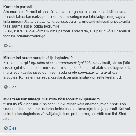
Kaotasin parooli!
Ära muretse! Parooli ei saa küll taastada, aga selle saab lihtsasi lähtestada.
Parooli lähtestamiseks, palun külasta sisselogimise lehekülge, ning vajuta
linki nimega
Ma unustasin oma parooli
. Jälgi järgnevaid juhiseid ja peaksidki
taas saama sisse logida foorumile.
Siiski, kui teil ei ole võimalik oma parooli lähtestada, siis palun võta ühendust
foorumi administraatoriga.
Üles
Miks mind automaatselt välja logitakse?
Kui sa ei märgi
Logi mind sisse automaatselt igal külastusel
kasti, siis sa jääd
sisselogituks ainult foorumi kasutamise ajaks. Kui tahad alati sisse logitud olla,
märgi see kastike sisselogimisel. Seda ei ole soovitatav teha avalikes
arvutites. Kui sa ei näe seda kastikest, on administraator selle keelanud.
Üles
Mida teeb link nimega “Kustuta kõik foorumi küpsised”?
“Kustuta kõik foorumi küpsised” link kustutab kõik andmed, mida phpBB on
saatnud sinu arvutisse, näiteks hoida meeles kasutajanime ja parooli. Kui sul
esineb sisselogimises või väljalogimises probleeme, siis võib see link Sind
aidata.
Üles