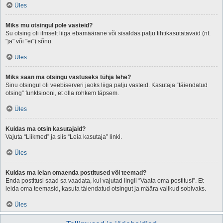
Üles
Miks mu otsingul pole vasteid?
Su otsing oli ilmselt liiga ebamäärane või sisaldas palju tihtikasutatavaid (nt.
"ja" või "ei") sõnu.
Üles
Miks saan ma otsingu vastuseks tühja lehe?
Sinu otsingul oli veebiserveri jaoks liiga palju vasteid. Kasutaja “täiendatud
otsing” funktsiooni, et olla rohkem täpsem.
Üles
Kuidas ma otsin kasutajaid?
Vajuta “Liikmed” ja siis “Leia kasutaja” linki.
Üles
Kuidas ma leian omaenda postitused või teemad?
Enda postitusi saad sa vaadata, kui vajutad lingil “Vaata oma postitusi”. Et
leida oma teemasid, kasuta täiendatud otsingut ja määra valikud sobivaks.
Üles