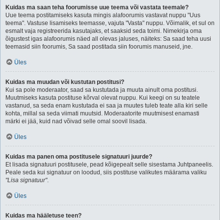
Kuidas ma saan teha foorumisse uue teema või vastata teemale?
Uue teema postitamiseks kasuta mingis alafoorumis vastavat nuppu "Uus
teema". Vastuse lisamiseks teemasse, vajuta "Vasta" nuppu. Võimalik, et sul on
esmalt vaja registreerida kasutajaks, et saaksid seda toimi. Nimekirja oma
õigustest igas alafoorumis näed all olevas jaluses, näiteks: Sa saad teha uusi
teemasid siin foorumis, Sa saad postitada siin foorumis manuseid, jne.
Üles
Kuidas ma muudan või kustutan postitusi?
Kui sa pole moderaator, saad sa kustutada ja muuta ainult oma postitusi.
Muutmiseks kasuta postituse kõrval olevat nuppu. Kui keegi on su teatele
vastanud, sa seda enam kustutada ei saa ja muutes tuleb teate alla kiri selle
kohta, millal sa seda viimati muutsid. Moderaatorite muutmisest enamasti
märki ei jää, kuid nad võivad selle omal soovil lisada.
Üles
Kuidas ma panen oma postitusele signatuuri juurde?
Et lisada signatuuri postitusele, pead kõigepealt selle sisestama Juhtpaneelis.
Peale seda kui signatuur on loodud, siis postituse valikutes määrama valiku
"Lisa signatuur"
.
Üles
Kuidas ma hääletuse teen?