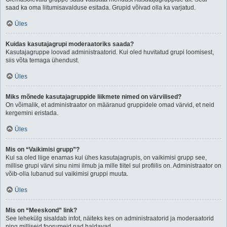
saad ka oma liitumisavalduse esitada. Grupid võivad olla ka varjatud.
Üles
Kuidas kasutajagrupi moderaatoriks saada?
Kasutajagruppe loovad administraatorid. Kui oled huvitatud grupi loomisest,
siis võta temaga ühendust.
Üles
Miks mõnede kasutajagruppide liikmete nimed on värvilised?
On võimalik, et administraator on määranud gruppidele omad värvid, et neid
kergemini eristada.
Üles
Mis on “Vaikimisi grupp”?
Kui sa oled liige enamas kui ühes kasutajagrupis, on vaikimisi grupp see,
millise grupi värvi sinu nimi ilmub ja mille tiitel sul profiilis on. Administraator on
võib-olla lubanud sul vaikimisi gruppi muuta.
Üles
Mis on “Meeskond” link?
See lehekülg sisaldab infot, näiteks kes on administraatorid ja moderaatorid
ning milliseid foorumeid nad haldavad.