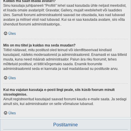
Kuidas ma saan lisada avatari?
Sinu kasutaja juhtpaneeli “Profiili” lehel saad kasutada ühte neljast meetodist,
et lisada omale avataripilt: Gravatar, Gallery, mujalt veebilehelt või laadides
üles. Samuti foorumi administraatorid saavad ise otsustada, kas nad lubavad
avatare ja millisel viisil nad lubavad. Kui sa ei saa kasutada avatare, siis võta
ühendust foorumi administraatoriga..
Üles
Mis on mu tiitel ja kuidas ma seda muudan?
Tiitlid näitavad, mitu postitust oled teinud või identfitseerivad kindlaid
kasutajaid, näiteks moderaatoreid ja administraatoreid. Enamasti ei saa tiitleid
muuta, kuna need määrab administraator. Palun ära riku foorumit, tehes
mõttetuid postitusi, et tiitlit kõrgemaks saada. Enamik foorumite
administraatoreid seda ei kannata ja nad madaldavad su postituste arvu.
Üles
Kui ma vajutan kasutaja e-posti lingi peale, siis küsib foorum minult
sisselogimise.
Ainult registreeritud kasutajad saavad foorumi kaudu e-maile saata. Ja sedagi
ainult siis, kui administraator on selle võimaluse lubanud.
Üles
Postitamine