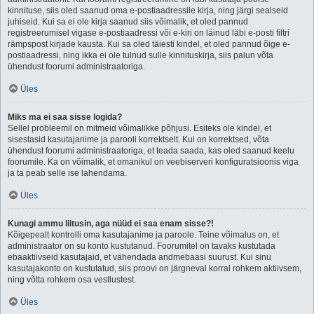
kinnituse, siis oled saanud oma e-postiaadressile kirja, ning järgi sealseid
juhiseid. Kui sa ei ole kirja saanud siis võimalik, et oled pannud
registreerumisel vigase e-postiaadressi või e-kiri on läinud läbi e-posti filtri
rämpspost kirjade kausta. Kui sa oled täiesti kindel, et oled pannud õige e-
postiaadressi, ning ikka ei ole tulnud sulle kinnituskirja, siis palun võta
ühendust foorumi administraatoriga.
Üles
Miks ma ei saa sisse logida?
Sellel probleemil on mitmeid võimalikke põhjusi. Esiteks ole kindel, et
sisestasid kasutajanime ja parooli korrektselt. Kui on korrektsed, võta
ühendust foorumi administraatoriga, et teada saada, kas oled saanud keelu
foorumile. Ka on võimalik, et omanikul on veebiserveri konfiguratsioonis viga
ja ta peab selle ise lahendama.
Üles
Kunagi ammu liitusin, aga nüüd ei saa enam sisse?!
Kõigepealt kontrolli oma kasutajanime ja paroole. Teine võimalus on, et
administraator on su konto kustutanud. Foorumitel on tavaks kustutada
ebaaktiivseid kasutajaid, et vähendada andmebaasi suurust. Kui sinu
kasutajakonto on kustutatud, siis proovi on järgneval korral rohkem aktiivsem,
ning võtta rohkem osa vestlustest.
Üles