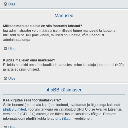
Üles
Manused
Millised manuse tüübid on siin foorumis lubatud?
Iga administraator võib määrata ise, milliseid tüüpe manuseid ta lubab ja
milliseid mitte. Kui pole kindel, millised on lubatud, võta ühendust
administraatoriga.
Üles
Kuidas ma leian oma manused?
Et leida nimekiri oma üleslaaditud manustest, mine kasutaja juhtpaneeli (KJP)
ja järgi edasisi juhiseid.
Üles
phpBB küsimused
Kes kirjutas selle foorumitarkvara?
Selle foorumi (muutmata kujul) on tootnud, avaldanud ja õigustega kaitsnud
phpBB Limited
. Foorumitarkvara on väljalastud GNU Üldise Avaliku Litsentsi,
versioon 2 (GPL-2.0) alusel ja on täiesti tasuta kasutatav kõigile. Rohkem
informatsiooni phpBB kohta leiad
phpBB.com
veebilehelt.
Üles