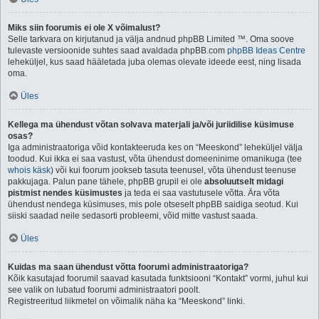
Miks siin foorumis ei ole X võimalust?
Selle tarkvara on kirjutanud ja välja andnud phpBB Limited ™. Oma soove
tulevaste versioonide suhtes saad avaldada phpBB.com
phpBB Ideas Centre
leheküljel, kus saad hääletada juba olemas olevate ideede eest, ning lisada
oma.
Üles
Kellega ma ühendust võtan solvava materjali ja/või juriidilise küsimuse
osas?
Iga administraatoriga võid kontakteeruda kes on “Meeskond” leheküljel välja
toodud. Kui ikka ei saa vastust, võta ühendust domeeninime omanikuga (tee
whois käsk
) või kui foorum jookseb tasuta teenusel, võta ühendust teenuse
pakkujaga. Palun pane tähele, phpBB grupil ei ole
absoluutselt midagi
pistmist nendes küsimustes
ja teda ei saa vastutusele võtta. Ära võta
ühendust nendega küsimuses, mis pole otseselt phpBB saidiga seotud. Kui
siiski saadad neile sedasorti probleemi, võid mitte vastust saada.
Üles
Kuidas ma saan ühendust võtta foorumi administraatoriga?
Kõik kasutajad foorumil saavad kasutada funktsiooni “Kontakt” vormi, juhul kui
see valik on lubatud foorumi administraatori poolt.
Registreeritud liikmetel on võimalik näha ka “Meeskond” linki.