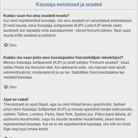
Kasutaja eelistused ja seaded
Kuidas saan ma oma seadeid muuta?
Kui oled registreeritud kasutaja, siis sinu seaded on salvestatud andmebaasi.
Et neid muuta, mine Kasutaja Juhtpaneeli (KJP); Linki KJP lehele näeb
tavaliselt, kui vajutada oma kasutajanimel - üleval foorumi päises. Seal saad
muuta kõiki seadeid ja eelistusi.
Üles
Kuidas ma saan peita oma kasutajanime foorumilolijate nimekirjast?
Minnes Kasutaja Juhtpaneeli (KJP) ja sealt valides “Foorumi seaded”, leiad
valiku
Peida mu foorumil olek
. Kui aktiveerid selle, siis näevad sind ainult
administraatorid, moderaatorid ja sa ise. Statistikas Sind loendatakse kui
varjatud kasutaja.
Üles
Ajad on valed!
Tõenäoliselt on ajad õiged, aga sa oled lihtsalt teises ajavööndis. Sellisel
juhul mine Kasutaja Juhtpaneel (KJP) ja muuda ajavöönd omale sobivamaks,
näiteks: Tallinn, London, Pariis, New York, Sydney jne. Palun pane tähele, et
ajatsooni muutmiseks, nagu ka muude seadete muutmiseks, pead olema
registreeritud kasutaja. Kui sa ei ole registreeritud kasutaja, siis ehk on nüüd
õige aeg luua omale konto.