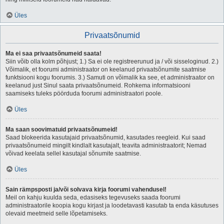
Üles
Privaatsõnumid
Ma ei saa privaatsõnumeid saata!
Siin võib olla kolm põhjust; 1.) Sa ei ole registreerunud ja / või sisseloginud. 2.)
Võimalik, et foorumi administraator on keelanud privaatsõnumite saatmise
funktsiooni kogu foorumis. 3.) Samuti on võimalik ka see, et administraator on
keelanud just Sinul saata privaatsõnumeid. Rohkema informatsiooni
saamiseks tuleks pöörduda foorumi administraatori poole.
Üles
Ma saan soovimatuid privaatsõnumeid!
Saad blokeerida kasutajaid privaatsõnumid, kasutades reegleid. Kui saad
privaatsõnumeid mingilt kindlalt kasutajalt, teavita administraatorit; Nemad
võivad keelata sellel kasutajal sõnumite saatmise.
Üles
Sain rämpsposti ja/või solvava kirja foorumi vahendusel!
Meil on kahju kuulda seda, edasiseks tegevuseks saada foorumi
administraatorile koopia kogu kirjast ja loodetavasti kasutab ta enda käsutuses
olevaid meetmeid selle lõpetamiseks.