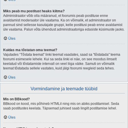
Miks peab mu postitust heaks kiitma?
Administraator võib olla määranud, et foorumis peab postituse enne
avaldamist moderaator üle vaatama. Ka on võimalik, et administraator on
pannud sind sellesse kasutajate gruppi, kelle postitusi peab enne avaldamist
üle vaatama. Palun võta ühendust administraatoriga edasiste küsimuste jaoks.
Üles
Kuidas ma tõstatan oma teemat?
Vajutades “Tõstata teemat” linki teemat vaadates, saad sa "tõstatada" teema
foorumi esimesele lehele. Kui sa seda linki ei näe, on see moodus ilmselt
keelatud või tõstatamiste intervall on veel liiga väike. Samuti on võimalik
teemat tõstatada sellele vastates, kuid jälgi foorumi reegleid seda tehes.
Üles
Vormindamine ja teemade tüübid
Mis on BBkood?
BBkood on kood, mis põhineb HTMLil ning mis on abiks postitamisel. Seda
saab postitustes keelata. Täpsemad juhised saab lingilt postitamise lehel.
Üles