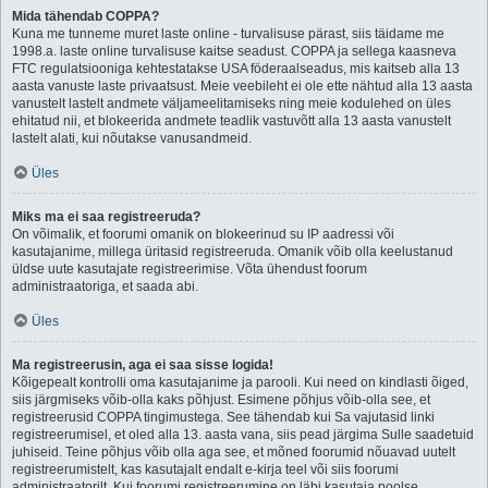
Mida tähendab COPPA?
Kuna me tunneme muret laste online - turvalisuse pärast, siis täidame me
1998.a. laste online turvalisuse kaitse seadust. COPPA ja sellega kaasneva
FTC regulatsiooniga kehtestatakse USA föderaalseadus, mis kaitseb alla 13
aasta vanuste laste privaatsust. Meie veebileht ei ole ette nähtud alla 13 aasta
vanustelt lastelt andmete väljameelitamiseks ning meie kodulehed on üles
ehitatud nii, et blokeerida andmete teadlik vastuvõtt alla 13 aasta vanustelt
lastelt alati, kui nõutakse vanusandmeid.
Üles
Miks ma ei saa registreeruda?
On võimalik, et foorumi omanik on blokeerinud su IP aadressi või
kasutajanime, millega üritasid registreeruda. Omanik võib olla keelustanud
üldse uute kasutajate registreerimise. Võta ühendust foorum
administraatoriga, et saada abi.
Üles
Ma registreerusin, aga ei saa sisse logida!
Kõigepealt kontrolli oma kasutajanime ja parooli. Kui need on kindlasti õiged,
siis järgmiseks võib-olla kaks põhjust. Esimene põhjus võib-olla see, et
registreerusid COPPA tingimustega. See tähendab kui Sa vajutasid linki
registreerumisel, et oled alla 13. aasta vana, siis pead järgima Sulle saadetuid
juhiseid. Teine põhjus võib olla aga see, et mõned foorumid nõuavad uutelt
registreerumistelt, kas kasutajalt endalt e-kirja teel või siis foorumi
administraatorilt. Kui foorumi registreerumine on läbi kasutaja poolse