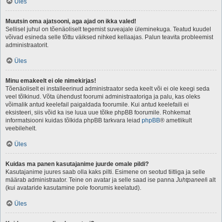
Üles
Muutsin oma ajatsooni, aga ajad on ikka valed!
Sellisel juhul on tõenäoliselt tegemist suveajale üleminekuga. Teatud kuudel
võivad esineda selle tõttu väiksed nihked kellaajas. Palun teavita probleemist
administraatorit.
Üles
Minu emakeelt ei ole nimekirjas!
Tõenäoliselt ei installeerinud administraator seda keelt või ei ole keegi seda
veel tõlkinud. Võta ühendust foorumi administraatoriga ja palu, kas oleks
võimalik antud keelefail paigaldada foorumile. Kui antud keelefaili ei
eksisteeri, siis võid ka ise luua uue tõlke phpBB foorumile. Rohkemat
informatsiooni kuidas tõlkida phpBB tarkvara leiad
phpBB
® ametlikult
veebilehelt.
Üles
Kuidas ma panen kasutajanime juurde omale pildi?
Kasutajanime juures saab olla kaks pilti. Esimene on seotud tiitliga ja selle
määrab administraator. Teine on avatar ja selle saad ise panna
Juhtpaneel
i alt
(kui avataride kasutamine pole foorumis keelatud).
Üles