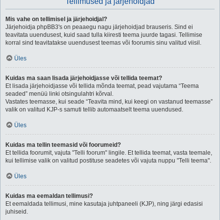
Tellimused ja järjehoidjad
Mis vahe on tellimisel ja järjehoidjal?
Järjehoidja phpBB3's on peaaegu nagu järjehoidjad brauseris. Sind ei
teavitata uuendusest, kuid saad tulla kiiresti teema juurde tagasi. Tellimise
korral sind teavitatakse uuendusest teemas või foorumis sinu valitud viisil.
Üles
Kuidas ma saan lisada järjehoidjasse või tellida teemat?
Et lisada järjehoidjasse või tellida mõnda teemat, pead vajutama “Teema
seaded” menüü linki otsingulahtri kõrval.
Vastates teemasse, kui seade “Teavita mind, kui keegi on vastanud teemasse”
valik on valitud KJP-s samuti tellib automaatselt teema uuendused.
Üles
Kuidas ma tellin teemasid või foorumeid?
Et tellida foorumit, vajuta "Telli foorum" lingile. Et tellida teemat, vasta teemale,
kui tellimise valik on valitud postituse seadetes või vajuta nuppu "Telli teema".
Üles
Kuidas ma eemaldan tellimusi?
Et eemaldada tellimusi, mine kasutaja juhtpaneeli (KJP), ning järgi edasisi
juhiseid.