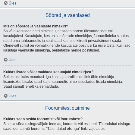
Üles
Sõbrad ja vaenlased
Mis on sõprade ja vaenlaste nimekiri?
Sa võid kasutada neid nimekirju, et saada parem ülevaade foorumi
kasutajatest. Kasutajate, kes on su sõprade nimekirjas, foorumiloleku staatust
näed oma juhtpaneelis ja seal saad ka neile kiiresti privaatsõnumi saata.
Olenevalt stiilist on võimalik nende kasutajate postitusi ka esile tõsta. Kui lisad
kasutaja vaenlaste nimekirja, peidetakse nende postitused.
Üles
Kuidas lisada või eemaldada kasutajaid nimekirjast?
Selleks on kaks moodust. Iga kasutaja profiilis on link ühte nimekirja
lisamiseks. Lisaks saad ka juhtpaneelis nime sisestades lisada nimekirja.
Saad samalt lehelt ka eemaldada.
Üles
Foorumitest otsimine
Kuidas saan otsida foorumist või foorumitest?
Sisesta sõna otsinguväljale teemas, foorumis või esilehel. Täiendatud otsingu
saad teemas või foorumis "Täiendatud otsingu" linki vajutades.