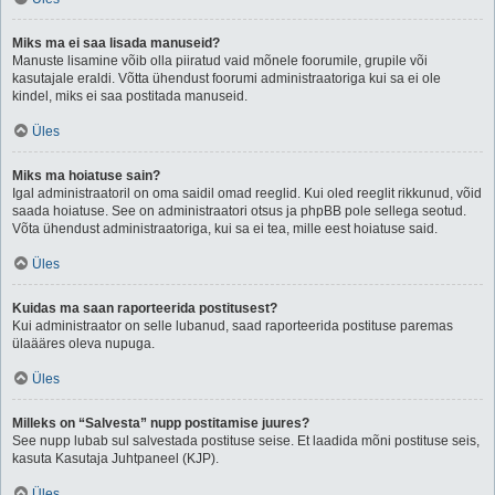
Miks ma ei saa lisada manuseid?
Manuste lisamine võib olla piiratud vaid mõnele foorumile, grupile või
kasutajale eraldi. Võtta ühendust foorumi administraatoriga kui sa ei ole
kindel, miks ei saa postitada manuseid.
Üles
Miks ma hoiatuse sain?
Igal administraatoril on oma saidil omad reeglid. Kui oled reeglit rikkunud, võid
saada hoiatuse. See on administraatori otsus ja phpBB pole sellega seotud.
Võta ühendust administraatoriga, kui sa ei tea, mille eest hoiatuse said.
Üles
Kuidas ma saan raporteerida postitusest?
Kui administraator on selle lubanud, saad raporteerida postituse paremas
ülaääres oleva nupuga.
Üles
Milleks on “Salvesta” nupp postitamise juures?
See nupp lubab sul salvestada postituse seise. Et laadida mõni postituse seis,
kasuta Kasutaja Juhtpaneel (KJP).
Üles