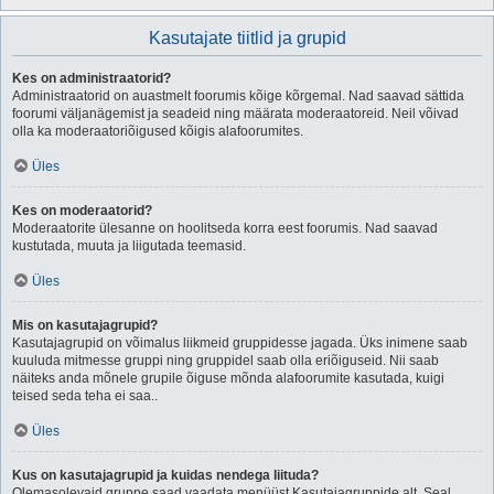
Kasutajate tiitlid ja grupid
Kes on administraatorid?
Administraatorid on auastmelt foorumis kõige kõrgemal. Nad saavad sättida
foorumi väljanägemist ja seadeid ning määrata moderaatoreid. Neil võivad
olla ka moderaatoriõigused kõigis alafoorumites.
Üles
Kes on moderaatorid?
Moderaatorite ülesanne on hoolitseda korra eest foorumis. Nad saavad
kustutada, muuta ja liigutada teemasid.
Üles
Mis on kasutajagrupid?
Kasutajagrupid on võimalus liikmeid gruppidesse jagada. Üks inimene saab
kuuluda mitmesse gruppi ning gruppidel saab olla eriõiguseid. Nii saab
näiteks anda mõnele grupile õiguse mõnda alafoorumite kasutada, kuigi
teised seda teha ei saa..
Üles
Kus on kasutajagrupid ja kuidas nendega liituda?
Olemasolevaid gruppe saad vaadata menüüst Kasutajagruppide alt. Seal