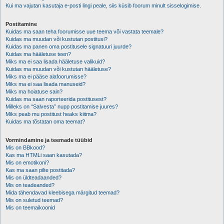
Kui ma vajutan kasutaja e-posti lingi peale, siis küsib foorum minult sisselogimise.
Postitamine
Kuidas ma saan teha foorumisse uue teema või vastata teemale?
Kuidas ma muudan või kustutan postitusi?
Kuidas ma panen oma postitusele signatuuri juurde?
Kuidas ma hääletuse teen?
Miks ma ei saa lisada hääletuse valikuid?
Kuidas ma muudan või kustutan hääletuse?
Miks ma ei pääse alafoorumisse?
Miks ma ei saa lisada manuseid?
Miks ma hoiatuse sain?
Kuidas ma saan raporteerida postitusest?
Milleks on “Salvesta” nupp postitamise juures?
Miks peab mu postitust heaks kiitma?
Kuidas ma tõstatan oma teemat?
Vormindamine ja teemade tüübid
Mis on BBkood?
Kas ma HTMLi saan kasutada?
Mis on emotikoni?
Kas ma saan pilte postitada?
Mis on üldteadaanded?
Mis on teadeanded?
Mida tähendavad kleebisega märgitud teemad?
Mis on suletud teemad?
Mis on teemaikoonid