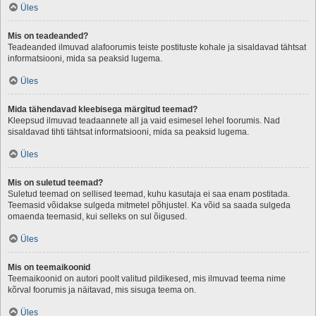
Üles
Mis on teadeanded?
Teadeanded ilmuvad alafoorumis teiste postituste kohale ja sisaldavad tähtsat
informatsiooni, mida sa peaksid lugema.
Üles
Mida tähendavad kleebisega märgitud teemad?
Kleepsud ilmuvad teadaannete all ja vaid esimesel lehel foorumis. Nad
sisaldavad tihti tähtsat informatsiooni, mida sa peaksid lugema.
Üles
Mis on suletud teemad?
Suletud teemad on sellised teemad, kuhu kasutaja ei saa enam postitada.
Teemasid võidakse sulgeda mitmetel põhjustel. Ka võid sa saada sulgeda
omaenda teemasid, kui selleks on sul õigused.
Üles
Mis on teemaikoonid
Teemaikoonid on autori poolt valitud pildikesed, mis ilmuvad teema nime
kõrval foorumis ja näitavad, mis sisuga teema on.
Üles