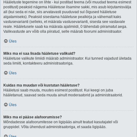
Hääletuste tegemine on lihte - kui postitad teema (või muudad teema esimest
postitust) peaksid nägema
Hääletuse lisamine
sakki, mis asub kirjutamisvälja
all (kui seda ei näe, siis arvatavasti puuduvad sul õigused hääletuse
algatamiseks). Peaksid sisestama hääletuse pealkirja ja vähemalt kaks
vastusevarianti (selleks, et määrata vastusevarianti, sisesta see vastavale
reale. Hääletusele saab ka määrata ajalimiidi, 0 tähendab piiramatut aega.
Valikvastuste arv võib olla piiratud, selle määrab foorumi administraator.
Üles
Miks ma ei saa lisada hääletuse valikuid?
Hääletuse valikute limiidi määrab administraator. Kui tunned vajadust ületada
seda limiiti, kontakteeru administraatoriga.
Üles
Kuidas ma muudan või kustutan hääletuse?
Hääletusi saab muuta, muutes esimest postitust. Kui keegi on juba
hääletanud, saavad seda muuta ainult moderaatorid ja administraatorid.
Üles
Miks ma ei pääse alafoorumisse?
Mõndadesse alafoorumitesse on ligipääs ainult teatud kasutajatel või
gruppidel. Võta ühendust administraatoriga, et saada ligipääs.
Üles