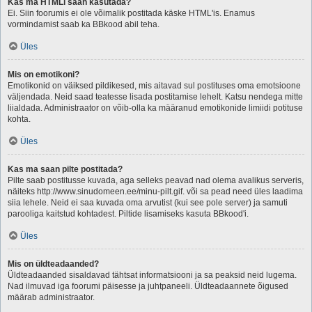
Kas ma HTMLi saan kasutada?
Ei. Siin foorumis ei ole võimalik postitada käske HTML'is. Enamus
vormindamist saab ka BBkood abil teha.
Üles
Mis on emotikoni?
Emotikonid on väiksed pildikesed, mis aitavad sul postituses oma emotsioone
väljendada. Neid saad teatesse lisada postitamise lehelt. Katsu nendega mitte
liialdada. Administraator on võib-olla ka määranud emotikonide limiidi potituse
kohta.
Üles
Kas ma saan pilte postitada?
Pilte saab postitusse kuvada, aga selleks peavad nad olema avalikus serveris,
näiteks http://www.sinudomeen.ee/minu-pilt.gif. või sa pead need üles laadima
siia lehele. Neid ei saa kuvada oma arvutist (kui see pole server) ja samuti
parooliga kaitstud kohtadest. Piltide lisamiseks kasuta BBkood'i.
Üles
Mis on üldteadaanded?
Üldteadaanded sisaldavad tähtsat informatsiooni ja sa peaksid neid lugema.
Nad ilmuvad iga foorumi päisesse ja juhtpaneeli. Üldteadaannete õigused
määrab administraator.