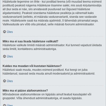
Hääletuste tegemine on lihte - kui postitad teema (või muudad teema esimest
postitust) peaksid nägema
Hääletuse lisamine
sakki, mis asub kirjutamisvälja
all (kui seda ei näe, siis arvatavasti puuduvad sul õigused hääletuse
algatamiseks). Peaksid sisestama hääletuse pealkirja ja vähemalt kaks
vastusevarianti (selleks, et määrata vastusevarianti, sisesta see vastavale
reale. Hääletusele saab ka määrata ajalimiidi, 0 tähendab piiramatut aega.
Valikvastuste arv võib olla piiratud, selle määrab foorumi administraator.
Üles
Miks ma ei saa lisada hääletuse valikuid?
Hääletuse valikute limiidi määrab administraator. Kui tunned vajadust ületada
seda limiiti, kontakteeru administraatoriga.
Üles
Kuidas ma muudan või kustutan hääletuse?
Hääletusi saab muuta, muutes esimest postitust. Kui keegi on juba
hääletanud, saavad seda muuta ainult moderaatorid ja administraatorid.
Üles
Miks ma ei pääse alafoorumisse?
Mõndadesse alafoorumitesse on ligipääs ainult teatud kasutajatel või
gruppidel. Võta ühendust administraatoriga, et saada ligipääs.
Üles