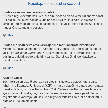
Kasutaja eelistused ja seaded
Kuidas saan ma oma seadeid muuta?
Kui oled registreeritud kasutaja, siis sinu seaded on salvestatud andmebaasi.
Et neid muuta, mine Kasutaja Juhtpaneeli (KJP); Linki KJP lehele näeb
tavaliselt, kui vajutada oma kasutajanimel - üleval foorumi päises. Seal saad
muuta kõiki seadeid ja eelistusi.
Üles
Kuidas ma saan peita oma kasutajanime foorumilolijate nimekirjast?
Minnes Kasutaja Juhtpaneeli (KJP) ja sealt valides “Foorumi seaded”, leiad
valiku
Peida mu foorumil olek
. Kui aktiveerid selle, siis näevad sind ainult
administraatorid, moderaatorid ja sa ise. Statistikas Sind loendatakse kui
varjatud kasutaja.
Üles
Ajad on valed!
Tõenäoliselt on ajad õiged, aga sa oled lihtsalt teises ajavööndis. Sellisel
juhul mine Kasutaja Juhtpaneel (KJP) ja muuda ajavöönd omale sobivamaks,
näiteks: Tallinn, London, Pariis, New York, Sydney jne. Palun pane tähele, et
ajatsooni muutmiseks, nagu ka muude seadete muutmiseks, pead olema
registreeritud kasutaja. Kui sa ei ole registreeritud kasutaja, siis ehk on nüüd
õige aeg luua omale konto.