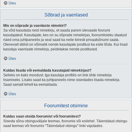
Üles
Sõbrad ja vaenlased
Mis on sõprade ja vaenlaste nimekiri?
Sa võid kasutada neid nimekirju, et saada parem ülevaade foorumi
kasutajatest. Kasutajate, kes on su sõprade nimekirjas, foorumiloleku staatust
näed oma juhtpaneelis ja seal saad ka neile kiiresti privaatsõnumi saata.
Olenevalt stiilist on võimalik nende kasutajate postitusi ka esile tõsta. Kui lisad
kasutaja vaenlaste nimekirja, peidetakse nende postitused.
Üles
Kuidas lisada või eemaldada kasutajaid nimekirjast?
Selleks on kaks moodust. Iga kasutaja profiilis on link ühte nimekirja
lisamiseks. Lisaks saad ka juhtpaneelis nime sisestades lisada nimekirja.
Saad samalt lehelt ka eemaldada.
Üles
Foorumitest otsimine
Kuidas saan otsida foorumist või foorumitest?
Sisesta sõna otsinguväljale teemas, foorumis või esilehel. Täiendatud otsingu
saad teemas või foorumis "Täiendatud otsingu" linki vajutades.