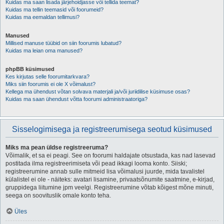
Kuidas ma saan lisada järjehoidjasse või tellida teemat?
Kuidas ma tellin teemasid või foorumeid?
Kuidas ma eemaldan tellimusi?
Manused
Millised manuse tüübid on siin foorumis lubatud?
Kuidas ma leian oma manused?
phpBB küsimused
Kes kirjutas selle foorumitarkvara?
Miks siin foorumis ei ole X võimalust?
Kellega ma ühendust võtan solvava materjali ja/või juriidilise küsimuse osas?
Kuidas ma saan ühendust võtta foorumi administraatoriga?
Sisselogimisega ja registreerumisega seotud küsimused
Miks ma pean üldse registreeruma?
Võimalik, et sa ei peagi. See on foorumi haldajate otsustada, kas nad lasevad
postitada ilma registreerimiseta või pead ikkagi looma konto. Siiski;
registreerumine annab sulle mitmeid lisa võimalusi juurde, mida tavalistel
külalistel ei ole - näiteks: avatari lisamine, privaatsõnumite saatmine, e-kirjad,
gruppidega liitumine jpm veelgi. Registreerumine võtab kõigest mõne minuti,
seega on soovituslik omale konto teha.
Üles