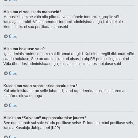
Miks ma ei saa lisada manuseid?
Manuste lisamine võib olla piiratud vaid mõnele foorumile, grupile või
kasutajale eraldi. Võtta ühendust foorumi administraatoriga kui sa ei ole
kindel, miks ei saa postitada manuseid.
Üles
Miks ma hoiatuse sain?
Igal administraatoril on oma saidil omad reeglid. Kui oled reeglit rikkunud, võid
saada hoiatuse. See on administraatori otsus ja phpBB pole sellega seotud.
Võta ühendust administraatoriga, kui sa ei tea, mille eest hoiatuse said.
Üles
Kuidas ma saan raporteerida postitusest?
Kui administraator on selle lubanud, saad raporteerida postituse paremas
ülaääres oleva nupuga.
Üles
Milleks on “Salvesta” nupp postitamise juures?
See nupp lubab sul salvestada postituse seise. Et laadida mõni postituse seis,
kasuta Kasutaja Juhtpaneel (KJP).
Üles