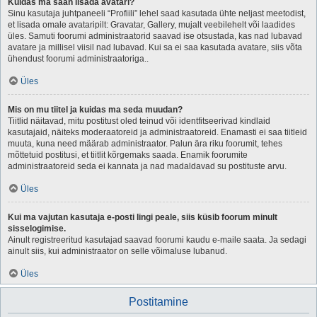
Kuidas ma saan lisada avatari?
Sinu kasutaja juhtpaneeli “Profiili” lehel saad kasutada ühte neljast meetodist,
et lisada omale avataripilt: Gravatar, Gallery, mujalt veebilehelt või laadides
üles. Samuti foorumi administraatorid saavad ise otsustada, kas nad lubavad
avatare ja millisel viisil nad lubavad. Kui sa ei saa kasutada avatare, siis võta
ühendust foorumi administraatoriga..
Üles
Mis on mu tiitel ja kuidas ma seda muudan?
Tiitlid näitavad, mitu postitust oled teinud või identfitseerivad kindlaid
kasutajaid, näiteks moderaatoreid ja administraatoreid. Enamasti ei saa tiitleid
muuta, kuna need määrab administraator. Palun ära riku foorumit, tehes
mõttetuid postitusi, et tiitlit kõrgemaks saada. Enamik foorumite
administraatoreid seda ei kannata ja nad madaldavad su postituste arvu.
Üles
Kui ma vajutan kasutaja e-posti lingi peale, siis küsib foorum minult
sisselogimise.
Ainult registreeritud kasutajad saavad foorumi kaudu e-maile saata. Ja sedagi
ainult siis, kui administraator on selle võimaluse lubanud.
Üles
Postitamine