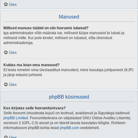
Üles
Manused
Millised manuse tüübid on siin foorumis lubatud?
Iga administraator võib määrata ise, milliseid tüüpe manuseid ta lubab ja
milliseid mitte. Kui pole kindel, millised on lubatud, võta ühendust
administraatoriga.
Üles
Kuidas ma leian oma manused?
Et leida nimekiri oma üleslaaditud manustest, mine kasutaja juhtpaneeli (KJP)
ja järgi edasisi juhiseid.
Üles
phpBB küsimused
Kes kirjutas selle foorumitarkvara?
Selle foorumi (muutmata kujul) on tootnud, avaldanud ja õigustega kaitsnud
phpBB Limited
. Foorumitarkvara on väljalastud GNU Üldise Avaliku Litsentsi,
versioon 2 (GPL-2.0) alusel ja on täiesti tasuta kasutatav kõigile. Rohkem
informatsiooni phpBB kohta leiad
phpBB.com
veebilehelt.
Üles