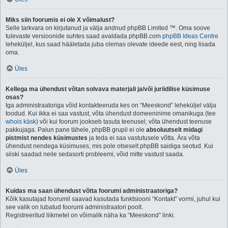
Miks siin foorumis ei ole X võimalust?
Selle tarkvara on kirjutanud ja välja andnud phpBB Limited ™. Oma soove
tulevaste versioonide suhtes saad avaldada phpBB.com
phpBB Ideas Centre
leheküljel, kus saad hääletada juba olemas olevate ideede eest, ning lisada
oma.
Üles
Kellega ma ühendust võtan solvava materjali ja/või juriidilise küsimuse
osas?
Iga administraatoriga võid kontakteeruda kes on “Meeskond” leheküljel välja
toodud. Kui ikka ei saa vastust, võta ühendust domeeninime omanikuga (tee
whois käsk
) või kui foorum jookseb tasuta teenusel, võta ühendust teenuse
pakkujaga. Palun pane tähele, phpBB grupil ei ole
absoluutselt midagi
pistmist nendes küsimustes
ja teda ei saa vastutusele võtta. Ära võta
ühendust nendega küsimuses, mis pole otseselt phpBB saidiga seotud. Kui
siiski saadad neile sedasorti probleemi, võid mitte vastust saada.
Üles
Kuidas ma saan ühendust võtta foorumi administraatoriga?
Kõik kasutajad foorumil saavad kasutada funktsiooni “Kontakt” vormi, juhul kui
see valik on lubatud foorumi administraatori poolt.
Registreeritud liikmetel on võimalik näha ka “Meeskond” linki.