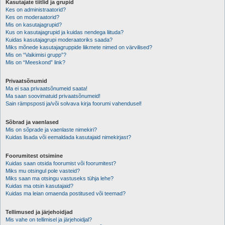
Kasutajate tiitlid ja grupid
Kes on administraatorid?
Kes on moderaatorid?
Mis on kasutajagrupid?
Kus on kasutajagrupid ja kuidas nendega liituda?
Kuidas kasutajagrupi moderaatoriks saada?
Miks mõnede kasutajagruppide liikmete nimed on värvilised?
Mis on “Vaikimisi grupp”?
Mis on “Meeskond” link?
Privaatsõnumid
Ma ei saa privaatsõnumeid saata!
Ma saan soovimatuid privaatsõnumeid!
Sain rämpsposti ja/või solvava kirja foorumi vahendusel!
Sõbrad ja vaenlased
Mis on sõprade ja vaenlaste nimekiri?
Kuidas lisada või eemaldada kasutajaid nimekirjast?
Foorumitest otsimine
Kuidas saan otsida foorumist või foorumitest?
Miks mu otsingul pole vasteid?
Miks saan ma otsingu vastuseks tühja lehe?
Kuidas ma otsin kasutajaid?
Kuidas ma leian omaenda postitused või teemad?
Tellimused ja järjehoidjad
Mis vahe on tellimisel ja järjehoidjal?