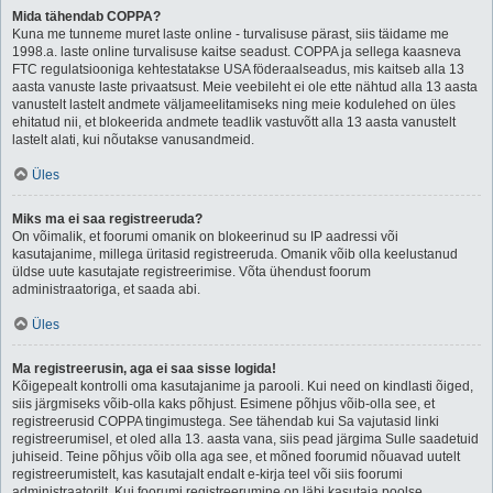
Mida tähendab COPPA?
Kuna me tunneme muret laste online - turvalisuse pärast, siis täidame me
1998.a. laste online turvalisuse kaitse seadust. COPPA ja sellega kaasneva
FTC regulatsiooniga kehtestatakse USA föderaalseadus, mis kaitseb alla 13
aasta vanuste laste privaatsust. Meie veebileht ei ole ette nähtud alla 13 aasta
vanustelt lastelt andmete väljameelitamiseks ning meie kodulehed on üles
ehitatud nii, et blokeerida andmete teadlik vastuvõtt alla 13 aasta vanustelt
lastelt alati, kui nõutakse vanusandmeid.
Üles
Miks ma ei saa registreeruda?
On võimalik, et foorumi omanik on blokeerinud su IP aadressi või
kasutajanime, millega üritasid registreeruda. Omanik võib olla keelustanud
üldse uute kasutajate registreerimise. Võta ühendust foorum
administraatoriga, et saada abi.
Üles
Ma registreerusin, aga ei saa sisse logida!
Kõigepealt kontrolli oma kasutajanime ja parooli. Kui need on kindlasti õiged,
siis järgmiseks võib-olla kaks põhjust. Esimene põhjus võib-olla see, et
registreerusid COPPA tingimustega. See tähendab kui Sa vajutasid linki
registreerumisel, et oled alla 13. aasta vana, siis pead järgima Sulle saadetuid
juhiseid. Teine põhjus võib olla aga see, et mõned foorumid nõuavad uutelt
registreerumistelt, kas kasutajalt endalt e-kirja teel või siis foorumi
administraatorilt. Kui foorumi registreerumine on läbi kasutaja poolse