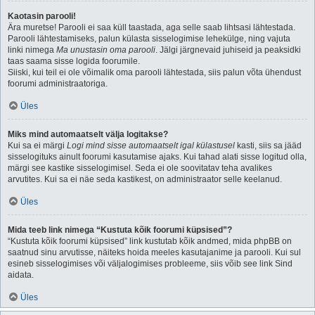
Kaotasin parooli!
Ära muretse! Parooli ei saa küll taastada, aga selle saab lihtsasi lähtestada.
Parooli lähtestamiseks, palun külasta sisselogimise lehekülge, ning vajuta
linki nimega
Ma unustasin oma parooli
. Jälgi järgnevaid juhiseid ja peaksidki
taas saama sisse logida foorumile.
Siiski, kui teil ei ole võimalik oma parooli lähtestada, siis palun võta ühendust
foorumi administraatoriga.
Üles
Miks mind automaatselt välja logitakse?
Kui sa ei märgi
Logi mind sisse automaatselt igal külastusel
kasti, siis sa jääd
sisselogituks ainult foorumi kasutamise ajaks. Kui tahad alati sisse logitud olla,
märgi see kastike sisselogimisel. Seda ei ole soovitatav teha avalikes
arvutites. Kui sa ei näe seda kastikest, on administraator selle keelanud.
Üles
Mida teeb link nimega “Kustuta kõik foorumi küpsised”?
“Kustuta kõik foorumi küpsised” link kustutab kõik andmed, mida phpBB on
saatnud sinu arvutisse, näiteks hoida meeles kasutajanime ja parooli. Kui sul
esineb sisselogimises või väljalogimises probleeme, siis võib see link Sind
aidata.
Üles