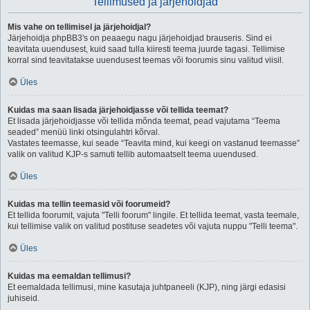
Tellimused ja järjehoidjad
Mis vahe on tellimisel ja järjehoidjal?
Järjehoidja phpBB3's on peaaegu nagu järjehoidjad brauseris. Sind ei
teavitata uuendusest, kuid saad tulla kiiresti teema juurde tagasi. Tellimise
korral sind teavitatakse uuendusest teemas või foorumis sinu valitud viisil.
Üles
Kuidas ma saan lisada järjehoidjasse või tellida teemat?
Et lisada järjehoidjasse või tellida mõnda teemat, pead vajutama “Teema
seaded” menüü linki otsingulahtri kõrval.
Vastates teemasse, kui seade “Teavita mind, kui keegi on vastanud teemasse”
valik on valitud KJP-s samuti tellib automaatselt teema uuendused.
Üles
Kuidas ma tellin teemasid või foorumeid?
Et tellida foorumit, vajuta "Telli foorum" lingile. Et tellida teemat, vasta teemale,
kui tellimise valik on valitud postituse seadetes või vajuta nuppu "Telli teema".
Üles
Kuidas ma eemaldan tellimusi?
Et eemaldada tellimusi, mine kasutaja juhtpaneeli (KJP), ning järgi edasisi
juhiseid.