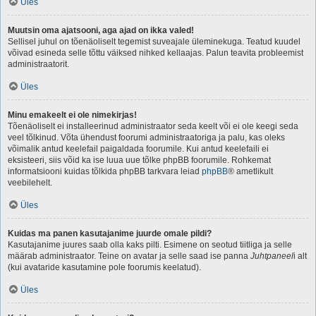
Üles
Muutsin oma ajatsooni, aga ajad on ikka valed!
Sellisel juhul on tõenäoliselt tegemist suveajale üleminekuga. Teatud kuudel
võivad esineda selle tõttu väiksed nihked kellaajas. Palun teavita probleemist
administraatorit.
Üles
Minu emakeelt ei ole nimekirjas!
Tõenäoliselt ei installeerinud administraator seda keelt või ei ole keegi seda
veel tõlkinud. Võta ühendust foorumi administraatoriga ja palu, kas oleks
võimalik antud keelefail paigaldada foorumile. Kui antud keelefaili ei
eksisteeri, siis võid ka ise luua uue tõlke phpBB foorumile. Rohkemat
informatsiooni kuidas tõlkida phpBB tarkvara leiad
phpBB
® ametlikult
veebilehelt.
Üles
Kuidas ma panen kasutajanime juurde omale pildi?
Kasutajanime juures saab olla kaks pilti. Esimene on seotud tiitliga ja selle
määrab administraator. Teine on avatar ja selle saad ise panna
Juhtpaneel
i alt
(kui avataride kasutamine pole foorumis keelatud).
Üles