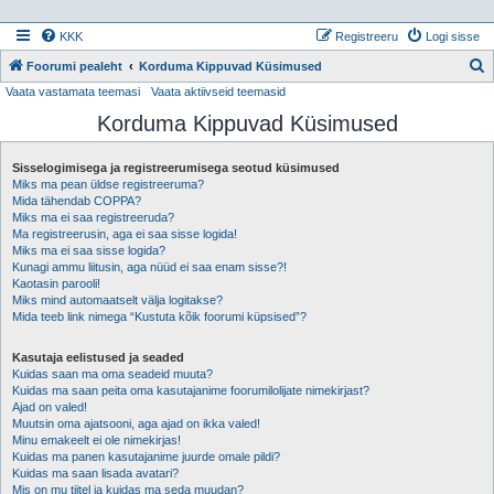
KKK
Registreeru
Logi sisse
Foorumi pealeht
Korduma Kippuvad Küsimused
Vaata vastamata teemasi
Vaata aktiivseid teemasid
t
Korduma Kippuvad Küsimused
s
i
Sisselogimisega ja registreerumisega seotud küsimused
Miks ma pean üldse registreeruma?
Mida tähendab COPPA?
Miks ma ei saa registreeruda?
Ma registreerusin, aga ei saa sisse logida!
Miks ma ei saa sisse logida?
Kunagi ammu liitusin, aga nüüd ei saa enam sisse?!
Kaotasin parooli!
Miks mind automaatselt välja logitakse?
Mida teeb link nimega “Kustuta kõik foorumi küpsised”?
Kasutaja eelistused ja seaded
Kuidas saan ma oma seadeid muuta?
Kuidas ma saan peita oma kasutajanime foorumilolijate nimekirjast?
Ajad on valed!
Muutsin oma ajatsooni, aga ajad on ikka valed!
Minu emakeelt ei ole nimekirjas!
Kuidas ma panen kasutajanime juurde omale pildi?
Kuidas ma saan lisada avatari?
Mis on mu tiitel ja kuidas ma seda muudan?