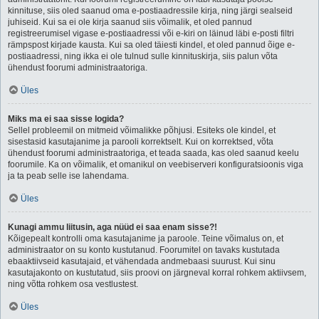
kinnituse, siis oled saanud oma e-postiaadressile kirja, ning järgi sealseid
juhiseid. Kui sa ei ole kirja saanud siis võimalik, et oled pannud
registreerumisel vigase e-postiaadressi või e-kiri on läinud läbi e-posti filtri
rämpspost kirjade kausta. Kui sa oled täiesti kindel, et oled pannud õige e-
postiaadressi, ning ikka ei ole tulnud sulle kinnituskirja, siis palun võta
ühendust foorumi administraatoriga.
Üles
Miks ma ei saa sisse logida?
Sellel probleemil on mitmeid võimalikke põhjusi. Esiteks ole kindel, et
sisestasid kasutajanime ja parooli korrektselt. Kui on korrektsed, võta
ühendust foorumi administraatoriga, et teada saada, kas oled saanud keelu
foorumile. Ka on võimalik, et omanikul on veebiserveri konfiguratsioonis viga
ja ta peab selle ise lahendama.
Üles
Kunagi ammu liitusin, aga nüüd ei saa enam sisse?!
Kõigepealt kontrolli oma kasutajanime ja paroole. Teine võimalus on, et
administraator on su konto kustutanud. Foorumitel on tavaks kustutada
ebaaktiivseid kasutajaid, et vähendada andmebaasi suurust. Kui sinu
kasutajakonto on kustutatud, siis proovi on järgneval korral rohkem aktiivsem,
ning võtta rohkem osa vestlustest.
Üles