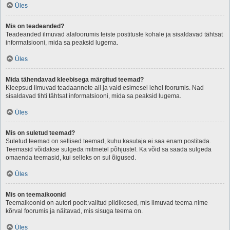
Üles
Mis on teadeanded?
Teadeanded ilmuvad alafoorumis teiste postituste kohale ja sisaldavad tähtsat
informatsiooni, mida sa peaksid lugema.
Üles
Mida tähendavad kleebisega märgitud teemad?
Kleepsud ilmuvad teadaannete all ja vaid esimesel lehel foorumis. Nad
sisaldavad tihti tähtsat informatsiooni, mida sa peaksid lugema.
Üles
Mis on suletud teemad?
Suletud teemad on sellised teemad, kuhu kasutaja ei saa enam postitada.
Teemasid võidakse sulgeda mitmetel põhjustel. Ka võid sa saada sulgeda
omaenda teemasid, kui selleks on sul õigused.
Üles
Mis on teemaikoonid
Teemaikoonid on autori poolt valitud pildikesed, mis ilmuvad teema nime
kõrval foorumis ja näitavad, mis sisuga teema on.
Üles