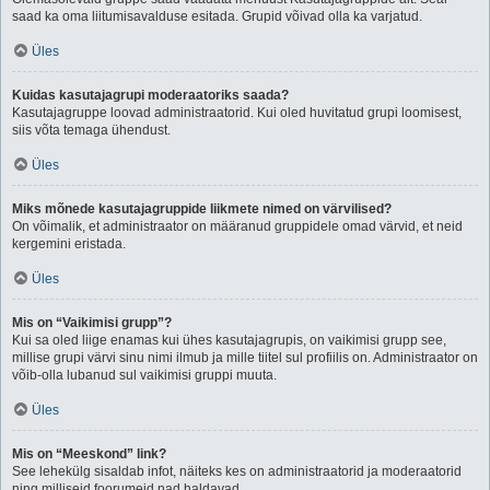
saad ka oma liitumisavalduse esitada. Grupid võivad olla ka varjatud.
Üles
Kuidas kasutajagrupi moderaatoriks saada?
Kasutajagruppe loovad administraatorid. Kui oled huvitatud grupi loomisest,
siis võta temaga ühendust.
Üles
Miks mõnede kasutajagruppide liikmete nimed on värvilised?
On võimalik, et administraator on määranud gruppidele omad värvid, et neid
kergemini eristada.
Üles
Mis on “Vaikimisi grupp”?
Kui sa oled liige enamas kui ühes kasutajagrupis, on vaikimisi grupp see,
millise grupi värvi sinu nimi ilmub ja mille tiitel sul profiilis on. Administraator on
võib-olla lubanud sul vaikimisi gruppi muuta.
Üles
Mis on “Meeskond” link?
See lehekülg sisaldab infot, näiteks kes on administraatorid ja moderaatorid
ning milliseid foorumeid nad haldavad.