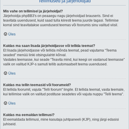
Tellimused ja järjehoidjad
Mis vahe on tellimisel ja järjehoidjal?
Järjehoidja phpBB3's on peaaegu nagu järjehoidjad brauseris. Sind ei
teavitata uuendusest, kuid saad tulla kiiresti teema juurde tagasi. Tellimise
korral sind teavitatakse uuendusest teemas või foorumis sinu valitud viisil.
Üles
Kuidas ma saan lisada järjehoidjasse või tellida teemat?
Et lisada järjehoidjasse või tellida mõnda teemat, pead vajutama “Teema
seaded” menüü linki otsingulahtri kõrval.
Vastates teemasse, kui seade “Teavita mind, kui keegi on vastanud teemasse”
valik on valitud KJP-s samuti tellib automaatselt teema uuendused.
Üles
Kuidas ma tellin teemasid või foorumeid?
Et tellida foorumit, vajuta "Telli foorum" lingile. Et tellida teemat, vasta teemale,
kui tellimise valik on valitud postituse seadetes või vajuta nuppu "Telli teema".
Üles
Kuidas ma eemaldan tellimusi?
Et eemaldada tellimusi, mine kasutaja juhtpaneeli (KJP), ning järgi edasisi
juhiseid.