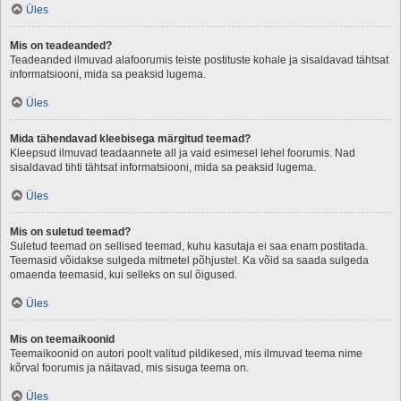
Üles
Mis on teadeanded?
Teadeanded ilmuvad alafoorumis teiste postituste kohale ja sisaldavad tähtsat
informatsiooni, mida sa peaksid lugema.
Üles
Mida tähendavad kleebisega märgitud teemad?
Kleepsud ilmuvad teadaannete all ja vaid esimesel lehel foorumis. Nad
sisaldavad tihti tähtsat informatsiooni, mida sa peaksid lugema.
Üles
Mis on suletud teemad?
Suletud teemad on sellised teemad, kuhu kasutaja ei saa enam postitada.
Teemasid võidakse sulgeda mitmetel põhjustel. Ka võid sa saada sulgeda
omaenda teemasid, kui selleks on sul õigused.
Üles
Mis on teemaikoonid
Teemaikoonid on autori poolt valitud pildikesed, mis ilmuvad teema nime
kõrval foorumis ja näitavad, mis sisuga teema on.
Üles