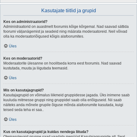
Kasutajate tiitlid ja grupid
Kes on administraatorid?
Administraatorid on auastmelt foorumis kõige kõrgemal. Nad saavad sättida
foorumi väljanägemist ja seadeid ning määrata moderaatoreid. Neil võivad
olla ka moderaatoriõigused kõigis alafoorumites.
Üles
Kes on moderaatorid?
Moderaatorite ülesanne on hoolitseda korra eest foorumis. Nad saavad
kustutada, muuta ja liigutada teemasid.
Üles
Mis on kasutajagrupid?
Kasutajagrupid on võimalus liikmeid gruppidesse jagada. Üks inimene saab
kuuluda mitmesse gruppi ning gruppidel saab olla eriõiguseid. Nii saab
näiteks anda mõnele grupile õiguse mõnda alafoorumite kasutada, kuigi
teised seda teha ei saa..
Üles
Kus on kasutajagrupid ja kuidas nendega liituda?
Olemasolevaid gruppe saad vaadata menüüst Kasutajagruppide alt. Seal