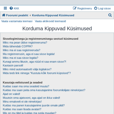
KKK
Registreeru
Logi sisse
Foorumi pealeht
Korduma Kippuvad Küsimused
Vaata vastamata teemasi
Vaata aktiivseid teemasid
t
Korduma Kippuvad Küsimused
s
i
Sisselogimisega ja registreerumisega seotud küsimused
Miks ma pean üldse registreeruma?
Mida tähendab COPPA?
Miks ma ei saa registreeruda?
Ma registreerusin, aga ei saa sisse logida!
Miks ma ei saa sisse logida?
Kunagi ammu liitusin, aga nüüd ei saa enam sisse?!
Kaotasin parooli!
Miks mind automaatselt välja logitakse?
Mida teeb link nimega “Kustuta kõik foorumi küpsised”?
Kasutaja eelistused ja seaded
Kuidas saan ma oma seadeid muuta?
Kuidas ma saan peita oma kasutajanime foorumilolijate nimekirjast?
Ajad on valed!
Muutsin oma ajatsooni, aga ajad on ikka valed!
Minu emakeelt ei ole nimekirjas!
Kuidas ma panen kasutajanime juurde omale pildi?
Kuidas ma saan lisada avatari?
Mis on mu tiitel ja kuidas ma seda muudan?