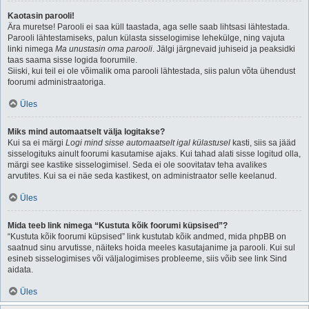
Kaotasin parooli!
Ära muretse! Parooli ei saa küll taastada, aga selle saab lihtsasi lähtestada.
Parooli lähtestamiseks, palun külasta sisselogimise lehekülge, ning vajuta
linki nimega
Ma unustasin oma parooli
. Jälgi järgnevaid juhiseid ja peaksidki
taas saama sisse logida foorumile.
Siiski, kui teil ei ole võimalik oma parooli lähtestada, siis palun võta ühendust
foorumi administraatoriga.
Üles
Miks mind automaatselt välja logitakse?
Kui sa ei märgi
Logi mind sisse automaatselt igal külastusel
kasti, siis sa jääd
sisselogituks ainult foorumi kasutamise ajaks. Kui tahad alati sisse logitud olla,
märgi see kastike sisselogimisel. Seda ei ole soovitatav teha avalikes
arvutites. Kui sa ei näe seda kastikest, on administraator selle keelanud.
Üles
Mida teeb link nimega “Kustuta kõik foorumi küpsised”?
“Kustuta kõik foorumi küpsised” link kustutab kõik andmed, mida phpBB on
saatnud sinu arvutisse, näiteks hoida meeles kasutajanime ja parooli. Kui sul
esineb sisselogimises või väljalogimises probleeme, siis võib see link Sind
aidata.
Üles