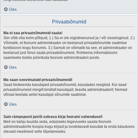
Üles
Privaatsõnumid
Ma ei saa privaatsõnumeid saata!
Siin võib olla kolm põhjust; 1.) Sa ei ole registreerunud ja / või sisseloginud. 2.)
Võimalik, et foorumi administraator on keelanud privaatsõnumite saatmise
funktsiooni kogu foorumis. 3.) Samuti on võimalik ka see, et administraator on
keelanud just Sinul saata privaatsõnumeid. Rohkema informatsiooni
saamiseks tuleks pöörduda foorumi administraatori poole.
Üles
Ma saan soovimatuid privaatsõnumeid!
Saad blokeerida kasutajaid privaatsõnumid, kasutades reegleid. Kui saad
privaatsõnumeid mingilt kindlalt kasutajalt, teavita administraatorit; Nemad
võivad keelata sellel kasutajal sõnumite saatmise.
Üles
Sain rämpsposti ja/või solvava kirja foorumi vahendusel!
Meil on kahju kuulda seda, edasiseks tegevuseks saada foorumi
administraatorile koopia kogu kirjast ja loodetavasti kasutab ta enda käsutuses
olevaid meetmeid selle lõpetamiseks.