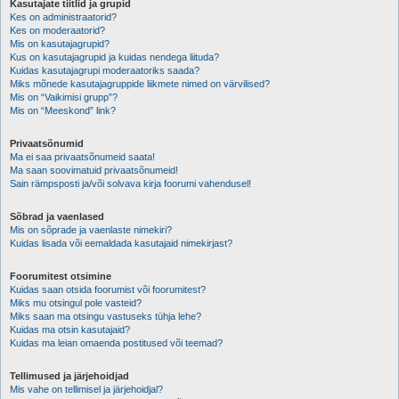
Kasutajate tiitlid ja grupid
Kes on administraatorid?
Kes on moderaatorid?
Mis on kasutajagrupid?
Kus on kasutajagrupid ja kuidas nendega liituda?
Kuidas kasutajagrupi moderaatoriks saada?
Miks mõnede kasutajagruppide liikmete nimed on värvilised?
Mis on “Vaikimisi grupp”?
Mis on “Meeskond” link?
Privaatsõnumid
Ma ei saa privaatsõnumeid saata!
Ma saan soovimatuid privaatsõnumeid!
Sain rämpsposti ja/või solvava kirja foorumi vahendusel!
Sõbrad ja vaenlased
Mis on sõprade ja vaenlaste nimekiri?
Kuidas lisada või eemaldada kasutajaid nimekirjast?
Foorumitest otsimine
Kuidas saan otsida foorumist või foorumitest?
Miks mu otsingul pole vasteid?
Miks saan ma otsingu vastuseks tühja lehe?
Kuidas ma otsin kasutajaid?
Kuidas ma leian omaenda postitused või teemad?
Tellimused ja järjehoidjad
Mis vahe on tellimisel ja järjehoidjal?