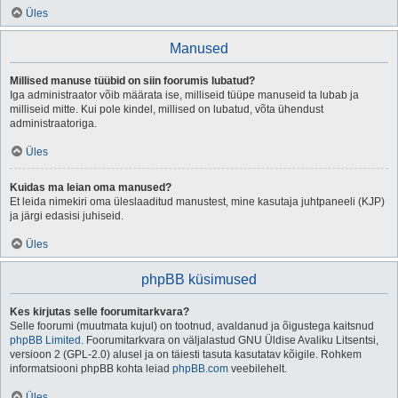
Üles
Manused
Millised manuse tüübid on siin foorumis lubatud?
Iga administraator võib määrata ise, milliseid tüüpe manuseid ta lubab ja
milliseid mitte. Kui pole kindel, millised on lubatud, võta ühendust
administraatoriga.
Üles
Kuidas ma leian oma manused?
Et leida nimekiri oma üleslaaditud manustest, mine kasutaja juhtpaneeli (KJP)
ja järgi edasisi juhiseid.
Üles
phpBB küsimused
Kes kirjutas selle foorumitarkvara?
Selle foorumi (muutmata kujul) on tootnud, avaldanud ja õigustega kaitsnud
phpBB Limited
. Foorumitarkvara on väljalastud GNU Üldise Avaliku Litsentsi,
versioon 2 (GPL-2.0) alusel ja on täiesti tasuta kasutatav kõigile. Rohkem
informatsiooni phpBB kohta leiad
phpBB.com
veebilehelt.
Üles