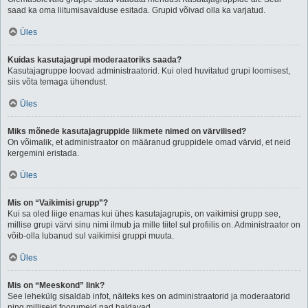
saad ka oma liitumisavalduse esitada. Grupid võivad olla ka varjatud.
Üles
Kuidas kasutajagrupi moderaatoriks saada?
Kasutajagruppe loovad administraatorid. Kui oled huvitatud grupi loomisest,
siis võta temaga ühendust.
Üles
Miks mõnede kasutajagruppide liikmete nimed on värvilised?
On võimalik, et administraator on määranud gruppidele omad värvid, et neid
kergemini eristada.
Üles
Mis on “Vaikimisi grupp”?
Kui sa oled liige enamas kui ühes kasutajagrupis, on vaikimisi grupp see,
millise grupi värvi sinu nimi ilmub ja mille tiitel sul profiilis on. Administraator on
võib-olla lubanud sul vaikimisi gruppi muuta.
Üles
Mis on “Meeskond” link?
See lehekülg sisaldab infot, näiteks kes on administraatorid ja moderaatorid
ning milliseid foorumeid nad haldavad.