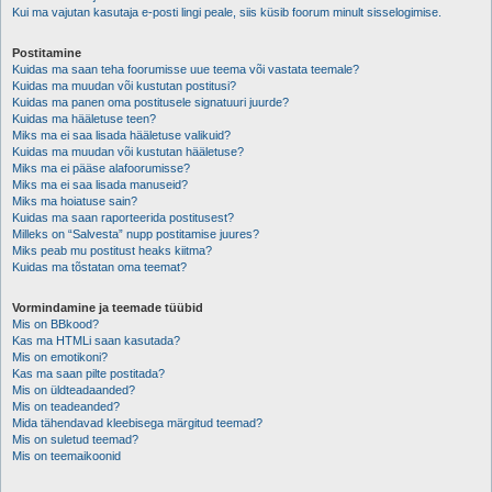
Kui ma vajutan kasutaja e-posti lingi peale, siis küsib foorum minult sisselogimise.
Postitamine
Kuidas ma saan teha foorumisse uue teema või vastata teemale?
Kuidas ma muudan või kustutan postitusi?
Kuidas ma panen oma postitusele signatuuri juurde?
Kuidas ma hääletuse teen?
Miks ma ei saa lisada hääletuse valikuid?
Kuidas ma muudan või kustutan hääletuse?
Miks ma ei pääse alafoorumisse?
Miks ma ei saa lisada manuseid?
Miks ma hoiatuse sain?
Kuidas ma saan raporteerida postitusest?
Milleks on “Salvesta” nupp postitamise juures?
Miks peab mu postitust heaks kiitma?
Kuidas ma tõstatan oma teemat?
Vormindamine ja teemade tüübid
Mis on BBkood?
Kas ma HTMLi saan kasutada?
Mis on emotikoni?
Kas ma saan pilte postitada?
Mis on üldteadaanded?
Mis on teadeanded?
Mida tähendavad kleebisega märgitud teemad?
Mis on suletud teemad?
Mis on teemaikoonid