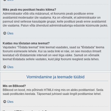
Miks peab mu postitust heaks kiitma?
Administraator võib olla määranud, et foorumis peab postituse enne
avaldamist moderaator üle vaatama. Ka on võimalik, et administraator on
pannud sind sellesse kasutajate gruppi, kelle postitusi peab enne avaldamist
üle vaatama. Palun võta ühendust administraatoriga edasiste küsimuste jaoks.
Üles
Kuidas ma tõstatan oma teemat?
Vajutades “Tõstata teemat” linki teemat vaadates, saad sa "tõstatada" teema
foorumi esimesele lehele. Kui sa seda linki ei näe, on see moodus ilmselt
keelatud või tõstatamiste intervall on veel liiga väike. Samuti on võimalik
teemat tõstatada sellele vastates, kuid jälgi foorumi reegleid seda tehes.
Üles
Vormindamine ja teemade tüübid
Mis on BBkood?
BBkood on kood, mis põhineb HTMLil ning mis on abiks postitamisel. Seda
saab postitustes keelata. Täpsemad juhised saab lingilt postitamise lehel.
Üles