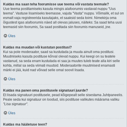
Kuidas ma saan teha foorumisse uue teema või vastata teemale?
Uue teema postitamiseks kasuta mingis alafoorumis vastavat nuppu "Uus
teema". Vastuse lisamiseks teemasse, vajuta "Vasta" nuppu. Võimalik, et sul on
esmalt vaja registreerida kasutajaks, et saaksid seda toimi. Nimekirja oma
õigustest igas alafoorumis näed all olevas jaluses, näiteks: Sa saad teha uusi
teemasid siin foorumis, Sa saad postitada siin foorumis manuseid, jne.
Üles
Kuidas ma muudan või kustutan postitusi?
Kui sa pole moderaator, saad sa kustutada ja muuta ainult oma postitusi.
Muutmiseks kasuta postituse kõrval olevat nuppu. Kui keegi on su teatele
vastanud, sa seda enam kustutada ei saa ja muutes tuleb teate alla kiri selle
kohta, millal sa seda viimati muutsid. Moderaatorite muutmisest enamasti
märki ei jää, kuid nad võivad selle omal soovil lisada.
Üles
Kuidas ma panen oma postitusele signatuuri juurde?
Et lisada signatuuri postitusele, pead kõigepealt selle sisestama Juhtpaneelis.
Peale seda kui signatuur on loodud, siis postituse valikutes määrama valiku
"Lisa signatuur"
.
Üles
Kuidas ma hääletuse teen?