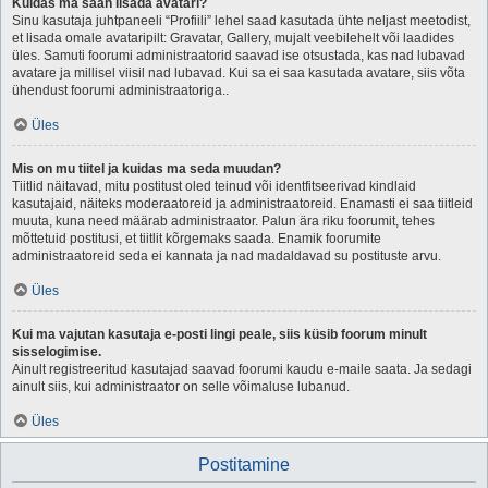
Kuidas ma saan lisada avatari?
Sinu kasutaja juhtpaneeli “Profiili” lehel saad kasutada ühte neljast meetodist,
et lisada omale avataripilt: Gravatar, Gallery, mujalt veebilehelt või laadides
üles. Samuti foorumi administraatorid saavad ise otsustada, kas nad lubavad
avatare ja millisel viisil nad lubavad. Kui sa ei saa kasutada avatare, siis võta
ühendust foorumi administraatoriga..
Üles
Mis on mu tiitel ja kuidas ma seda muudan?
Tiitlid näitavad, mitu postitust oled teinud või identfitseerivad kindlaid
kasutajaid, näiteks moderaatoreid ja administraatoreid. Enamasti ei saa tiitleid
muuta, kuna need määrab administraator. Palun ära riku foorumit, tehes
mõttetuid postitusi, et tiitlit kõrgemaks saada. Enamik foorumite
administraatoreid seda ei kannata ja nad madaldavad su postituste arvu.
Üles
Kui ma vajutan kasutaja e-posti lingi peale, siis küsib foorum minult
sisselogimise.
Ainult registreeritud kasutajad saavad foorumi kaudu e-maile saata. Ja sedagi
ainult siis, kui administraator on selle võimaluse lubanud.
Üles
Postitamine