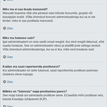
Miks ma ei saa lisada manuseid?
Manuste lisamine võib olla piiratud vaid mõnele foorumile, grupile või
kasutajale eraldi. Võtta ühendust foorumi administraatoriga kui sa ei ole
kindel, miks ei saa postitada manuseid.
Üles
Miks ma hoiatuse sain?
Igal administraatoril on oma saidil omad reeglid. Kui oled reeglit rikkunud, võid
saada hoiatuse. See on administraatori otsus ja phpBB pole sellega seotud.
Võta ühendust administraatoriga, kui sa ei tea, mille eest hoiatuse said.
Üles
Kuidas ma saan raporteerida postitusest?
Kui administraator on selle lubanud, saad raporteerida postituse paremas
ülaääres oleva nupuga.
Üles
Milleks on “Salvesta” nupp postitamise juures?
See nupp lubab sul salvestada postituse seise. Et laadida mõni postituse seis,
kasuta Kasutaja Juhtpaneel (KJP).
Üles