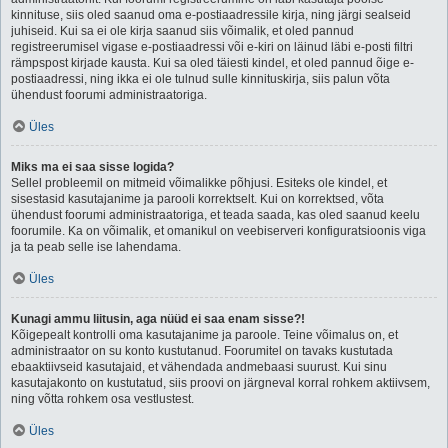
kinnituse, siis oled saanud oma e-postiaadressile kirja, ning järgi sealseid
juhiseid. Kui sa ei ole kirja saanud siis võimalik, et oled pannud
registreerumisel vigase e-postiaadressi või e-kiri on läinud läbi e-posti filtri
rämpspost kirjade kausta. Kui sa oled täiesti kindel, et oled pannud õige e-
postiaadressi, ning ikka ei ole tulnud sulle kinnituskirja, siis palun võta
ühendust foorumi administraatoriga.
Üles
Miks ma ei saa sisse logida?
Sellel probleemil on mitmeid võimalikke põhjusi. Esiteks ole kindel, et
sisestasid kasutajanime ja parooli korrektselt. Kui on korrektsed, võta
ühendust foorumi administraatoriga, et teada saada, kas oled saanud keelu
foorumile. Ka on võimalik, et omanikul on veebiserveri konfiguratsioonis viga
ja ta peab selle ise lahendama.
Üles
Kunagi ammu liitusin, aga nüüd ei saa enam sisse?!
Kõigepealt kontrolli oma kasutajanime ja paroole. Teine võimalus on, et
administraator on su konto kustutanud. Foorumitel on tavaks kustutada
ebaaktiivseid kasutajaid, et vähendada andmebaasi suurust. Kui sinu
kasutajakonto on kustutatud, siis proovi on järgneval korral rohkem aktiivsem,
ning võtta rohkem osa vestlustest.
Üles