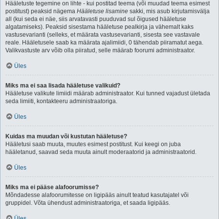
Hääletuste tegemine on lihte - kui postitad teema (või muudad teema esimest
postitust) peaksid nägema
Hääletuse lisamine
sakki, mis asub kirjutamisvälja
all (kui seda ei näe, siis arvatavasti puuduvad sul õigused hääletuse
algatamiseks). Peaksid sisestama hääletuse pealkirja ja vähemalt kaks
vastusevarianti (selleks, et määrata vastusevarianti, sisesta see vastavale
reale. Hääletusele saab ka määrata ajalimiidi, 0 tähendab piiramatut aega.
Valikvastuste arv võib olla piiratud, selle määrab foorumi administraator.
Üles
Miks ma ei saa lisada hääletuse valikuid?
Hääletuse valikute limiidi määrab administraator. Kui tunned vajadust ületada
seda limiiti, kontakteeru administraatoriga.
Üles
Kuidas ma muudan või kustutan hääletuse?
Hääletusi saab muuta, muutes esimest postitust. Kui keegi on juba
hääletanud, saavad seda muuta ainult moderaatorid ja administraatorid.
Üles
Miks ma ei pääse alafoorumisse?
Mõndadesse alafoorumitesse on ligipääs ainult teatud kasutajatel või
gruppidel. Võta ühendust administraatoriga, et saada ligipääs.
Üles