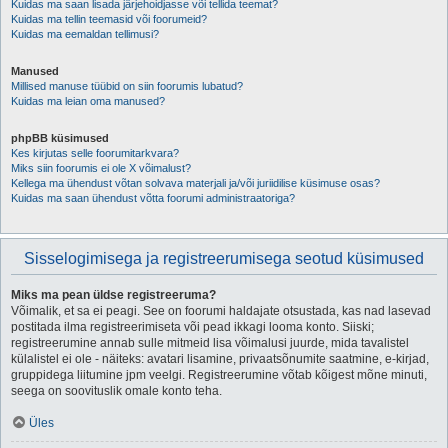
Kuidas ma saan lisada järjehoidjasse või tellida teemat?
Kuidas ma tellin teemasid või foorumeid?
Kuidas ma eemaldan tellimusi?
Manused
Millised manuse tüübid on siin foorumis lubatud?
Kuidas ma leian oma manused?
phpBB küsimused
Kes kirjutas selle foorumitarkvara?
Miks siin foorumis ei ole X võimalust?
Kellega ma ühendust võtan solvava materjali ja/või juriidilise küsimuse osas?
Kuidas ma saan ühendust võtta foorumi administraatoriga?
Sisselogimisega ja registreerumisega seotud küsimused
Miks ma pean üldse registreeruma?
Võimalik, et sa ei peagi. See on foorumi haldajate otsustada, kas nad lasevad
postitada ilma registreerimiseta või pead ikkagi looma konto. Siiski;
registreerumine annab sulle mitmeid lisa võimalusi juurde, mida tavalistel
külalistel ei ole - näiteks: avatari lisamine, privaatsõnumite saatmine, e-kirjad,
gruppidega liitumine jpm veelgi. Registreerumine võtab kõigest mõne minuti,
seega on soovituslik omale konto teha.
Üles