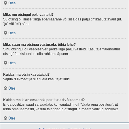
Üles
Miks mu otsingul pole vasteid?
Su otsing oli ilmselt liiga ebamäärane või sisaldas palju tihtikasutatavaid (nt.
"ja" või "ei") sõnu.
Üles
Miks saan ma otsingu vastuseks tühja lehe?
Sinu otsingul oli veebiserveri jaoks liiga palju vasteid. Kasutaja “täiendatud
otsing” funktsiooni, et olla rohkem täpsem.
Üles
Kuidas ma otsin kasutajaid?
Vajuta “Liikmed” ja siis “Leia kasutaja” linki.
Üles
Kuidas ma leian omaenda postitused või teemad?
Enda postitusi saad sa vaadata, kui vajutad lingil “Vaata oma postitusi”. Et
leida oma teemasid, kasuta täiendatud otsingut ja määra valikud sobivaks.
Üles