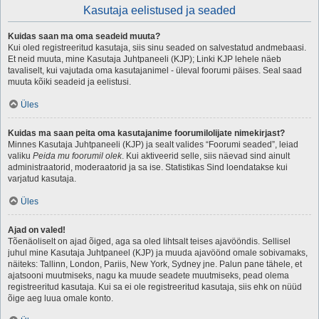
Kasutaja eelistused ja seaded
Kuidas saan ma oma seadeid muuta?
Kui oled registreeritud kasutaja, siis sinu seaded on salvestatud andmebaasi.
Et neid muuta, mine Kasutaja Juhtpaneeli (KJP); Linki KJP lehele näeb
tavaliselt, kui vajutada oma kasutajanimel - üleval foorumi päises. Seal saad
muuta kõiki seadeid ja eelistusi.
Üles
Kuidas ma saan peita oma kasutajanime foorumilolijate nimekirjast?
Minnes Kasutaja Juhtpaneeli (KJP) ja sealt valides “Foorumi seaded”, leiad
valiku
Peida mu foorumil olek
. Kui aktiveerid selle, siis näevad sind ainult
administraatorid, moderaatorid ja sa ise. Statistikas Sind loendatakse kui
varjatud kasutaja.
Üles
Ajad on valed!
Tõenäoliselt on ajad õiged, aga sa oled lihtsalt teises ajavööndis. Sellisel
juhul mine Kasutaja Juhtpaneel (KJP) ja muuda ajavöönd omale sobivamaks,
näiteks: Tallinn, London, Pariis, New York, Sydney jne. Palun pane tähele, et
ajatsooni muutmiseks, nagu ka muude seadete muutmiseks, pead olema
registreeritud kasutaja. Kui sa ei ole registreeritud kasutaja, siis ehk on nüüd
õige aeg luua omale konto.