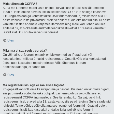
Mida tähendab COPPA?
Kuna me tunneme muret laste online - turvalisuse pärast, siis täidame me
1998.a. laste online turvalisuse kaitse seadust. COPPA ja sellega kaasneva
FTC regulatsiooniga kehtestatakse USA föderaalseadus, mis kaitseb alla 13
aasta vanuste laste privaatsust. Meie veebileht ei ole ette nähtud alla 13 aasta
vanustelt lastelt andmete väljameelitamiseks ning meie kodulehed on üles
ehitatud nii, et blokeerida andmete teadlik vastuvõtt alla 13 aasta vanustelt
lastelt alati, kui nõutakse vanusandmeid.
Üles
Miks ma ei saa registreeruda?
On võimalik, et foorumi omanik on blokeerinud su IP aadressi või
kasutajanime, millega üritasid registreeruda. Omanik võib olla keelustanud
üldse uute kasutajate registreerimise. Võta ühendust foorum
administraatoriga, et saada abi.
Üles
Ma registreerusin, aga ei saa sisse logida!
Kõigepealt kontrolli oma kasutajanime ja parooli. Kui need on kindlasti õiged,
siis järgmiseks võib-olla kaks põhjust. Esimene põhjus võib-olla see, et
registreerusid COPPA tingimustega. See tähendab kui Sa vajutasid linki
registreerumisel, et oled alla 13. aasta vana, siis pead järgima Sulle saadetuid
juhiseid. Teine põhjus võib olla aga see, et mõned foorumid nõuavad uutelt
registreerumistelt, kas kasutajalt endalt e-kirja teel või siis foorumi
administraatorilt. Kui foorumi registreerumine on läbi kasutaja poolse