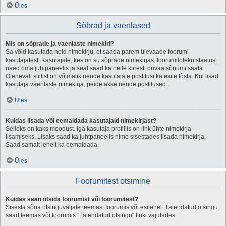
Üles
Sõbrad ja vaenlased
Mis on sõprade ja vaenlaste nimekiri?
Sa võid kasutada neid nimekirju, et saada parem ülevaade foorumi
kasutajatest. Kasutajate, kes on su sõprade nimekirjas, foorumiloleku staatust
näed oma juhtpaneelis ja seal saad ka neile kiiresti privaatsõnumi saata.
Olenevalt stiilist on võimalik nende kasutajate postitusi ka esile tõsta. Kui lisad
kasutaja vaenlaste nimekirja, peidetakse nende postitused.
Üles
Kuidas lisada või eemaldada kasutajaid nimekirjast?
Selleks on kaks moodust. Iga kasutaja profiilis on link ühte nimekirja
lisamiseks. Lisaks saad ka juhtpaneelis nime sisestades lisada nimekirja.
Saad samalt lehelt ka eemaldada.
Üles
Foorumitest otsimine
Kuidas saan otsida foorumist või foorumitest?
Sisesta sõna otsinguväljale teemas, foorumis või esilehel. Täiendatud otsingu
saad teemas või foorumis "Täiendatud otsingu" linki vajutades.