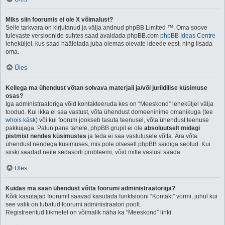
Miks siin foorumis ei ole X võimalust?
Selle tarkvara on kirjutanud ja välja andnud phpBB Limited ™. Oma soove
tulevaste versioonide suhtes saad avaldada phpBB.com
phpBB Ideas Centre
leheküljel, kus saad hääletada juba olemas olevate ideede eest, ning lisada
oma.
Üles
Kellega ma ühendust võtan solvava materjali ja/või juriidilise küsimuse
osas?
Iga administraatoriga võid kontakteeruda kes on “Meeskond” leheküljel välja
toodud. Kui ikka ei saa vastust, võta ühendust domeeninime omanikuga (tee
whois käsk
) või kui foorum jookseb tasuta teenusel, võta ühendust teenuse
pakkujaga. Palun pane tähele, phpBB grupil ei ole
absoluutselt midagi
pistmist nendes küsimustes
ja teda ei saa vastutusele võtta. Ära võta
ühendust nendega küsimuses, mis pole otseselt phpBB saidiga seotud. Kui
siiski saadad neile sedasorti probleemi, võid mitte vastust saada.
Üles
Kuidas ma saan ühendust võtta foorumi administraatoriga?
Kõik kasutajad foorumil saavad kasutada funktsiooni “Kontakt” vormi, juhul kui
see valik on lubatud foorumi administraatori poolt.
Registreeritud liikmetel on võimalik näha ka “Meeskond” linki.