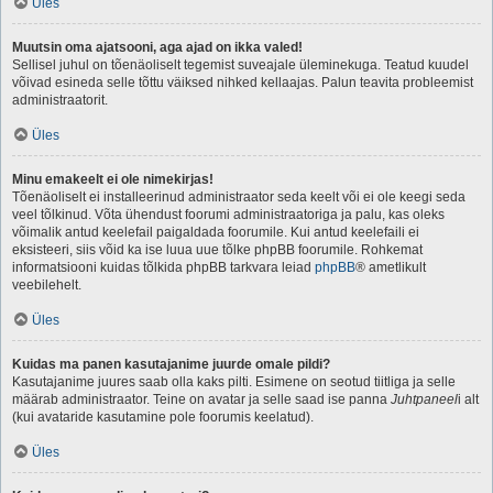
Üles
Muutsin oma ajatsooni, aga ajad on ikka valed!
Sellisel juhul on tõenäoliselt tegemist suveajale üleminekuga. Teatud kuudel
võivad esineda selle tõttu väiksed nihked kellaajas. Palun teavita probleemist
administraatorit.
Üles
Minu emakeelt ei ole nimekirjas!
Tõenäoliselt ei installeerinud administraator seda keelt või ei ole keegi seda
veel tõlkinud. Võta ühendust foorumi administraatoriga ja palu, kas oleks
võimalik antud keelefail paigaldada foorumile. Kui antud keelefaili ei
eksisteeri, siis võid ka ise luua uue tõlke phpBB foorumile. Rohkemat
informatsiooni kuidas tõlkida phpBB tarkvara leiad
phpBB
® ametlikult
veebilehelt.
Üles
Kuidas ma panen kasutajanime juurde omale pildi?
Kasutajanime juures saab olla kaks pilti. Esimene on seotud tiitliga ja selle
määrab administraator. Teine on avatar ja selle saad ise panna
Juhtpaneel
i alt
(kui avataride kasutamine pole foorumis keelatud).
Üles