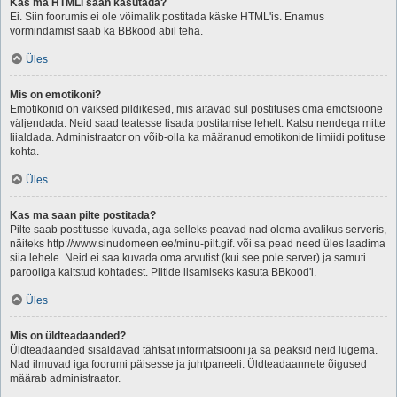
Kas ma HTMLi saan kasutada?
Ei. Siin foorumis ei ole võimalik postitada käske HTML'is. Enamus
vormindamist saab ka BBkood abil teha.
Üles
Mis on emotikoni?
Emotikonid on väiksed pildikesed, mis aitavad sul postituses oma emotsioone
väljendada. Neid saad teatesse lisada postitamise lehelt. Katsu nendega mitte
liialdada. Administraator on võib-olla ka määranud emotikonide limiidi potituse
kohta.
Üles
Kas ma saan pilte postitada?
Pilte saab postitusse kuvada, aga selleks peavad nad olema avalikus serveris,
näiteks http://www.sinudomeen.ee/minu-pilt.gif. või sa pead need üles laadima
siia lehele. Neid ei saa kuvada oma arvutist (kui see pole server) ja samuti
parooliga kaitstud kohtadest. Piltide lisamiseks kasuta BBkood'i.
Üles
Mis on üldteadaanded?
Üldteadaanded sisaldavad tähtsat informatsiooni ja sa peaksid neid lugema.
Nad ilmuvad iga foorumi päisesse ja juhtpaneeli. Üldteadaannete õigused
määrab administraator.