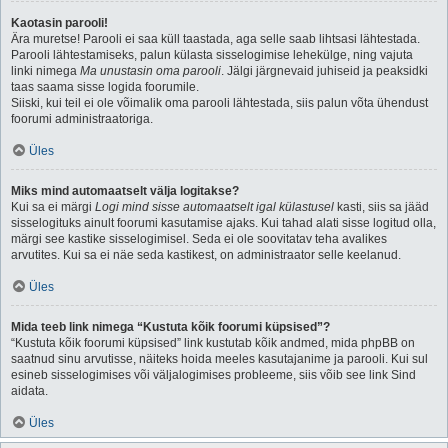
Kaotasin parooli!
Ära muretse! Parooli ei saa küll taastada, aga selle saab lihtsasi lähtestada.
Parooli lähtestamiseks, palun külasta sisselogimise lehekülge, ning vajuta
linki nimega
Ma unustasin oma parooli
. Jälgi järgnevaid juhiseid ja peaksidki
taas saama sisse logida foorumile.
Siiski, kui teil ei ole võimalik oma parooli lähtestada, siis palun võta ühendust
foorumi administraatoriga.
Üles
Miks mind automaatselt välja logitakse?
Kui sa ei märgi
Logi mind sisse automaatselt igal külastusel
kasti, siis sa jääd
sisselogituks ainult foorumi kasutamise ajaks. Kui tahad alati sisse logitud olla,
märgi see kastike sisselogimisel. Seda ei ole soovitatav teha avalikes
arvutites. Kui sa ei näe seda kastikest, on administraator selle keelanud.
Üles
Mida teeb link nimega “Kustuta kõik foorumi küpsised”?
“Kustuta kõik foorumi küpsised” link kustutab kõik andmed, mida phpBB on
saatnud sinu arvutisse, näiteks hoida meeles kasutajanime ja parooli. Kui sul
esineb sisselogimises või väljalogimises probleeme, siis võib see link Sind
aidata.
Üles