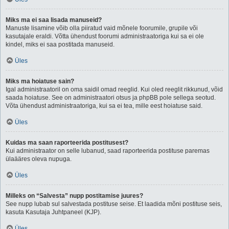
Miks ma ei saa lisada manuseid?
Manuste lisamine võib olla piiratud vaid mõnele foorumile, grupile või
kasutajale eraldi. Võtta ühendust foorumi administraatoriga kui sa ei ole
kindel, miks ei saa postitada manuseid.
Üles
Miks ma hoiatuse sain?
Igal administraatoril on oma saidil omad reeglid. Kui oled reeglit rikkunud, võid
saada hoiatuse. See on administraatori otsus ja phpBB pole sellega seotud.
Võta ühendust administraatoriga, kui sa ei tea, mille eest hoiatuse said.
Üles
Kuidas ma saan raporteerida postitusest?
Kui administraator on selle lubanud, saad raporteerida postituse paremas
ülaääres oleva nupuga.
Üles
Milleks on “Salvesta” nupp postitamise juures?
See nupp lubab sul salvestada postituse seise. Et laadida mõni postituse seis,
kasuta Kasutaja Juhtpaneel (KJP).
Üles