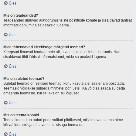
Üles
Mis on teadeanded?
Teadeanded ilmuvad alafoorumis teiste postituste kohale ja sisaldavad tähtsat
informatsiooni, mida sa peaksid lugema.
Üles
Mida tähendavad kleebisega märgitud teemad?
Kleepsud ilmuvad teadaannete all ja vaid esimesel lehel foorumis. Nad
sisaldavad tihti tähtsat informatsiooni, mida sa peaksid lugema.
Üles
Mis on suletud teemad?
Suletud teemad on sellised teemad, kuhu kasutaja ei saa enam postitada.
Teemasid võidakse sulgeda mitmetel põhjustel. Ka võid sa saada sulgeda
omaenda teemasid, kui selleks on sul õigused.
Üles
Mis on teemaikoonid
Teemaikoonid on autori poolt valitud pildikesed, mis ilmuvad teema nime
kõrval foorumis ja näitavad, mis sisuga teema on.
Üles