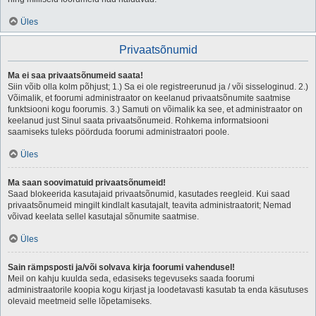
Üles
Privaatsõnumid
Ma ei saa privaatsõnumeid saata!
Siin võib olla kolm põhjust; 1.) Sa ei ole registreerunud ja / või sisseloginud. 2.)
Võimalik, et foorumi administraator on keelanud privaatsõnumite saatmise
funktsiooni kogu foorumis. 3.) Samuti on võimalik ka see, et administraator on
keelanud just Sinul saata privaatsõnumeid. Rohkema informatsiooni
saamiseks tuleks pöörduda foorumi administraatori poole.
Üles
Ma saan soovimatuid privaatsõnumeid!
Saad blokeerida kasutajaid privaatsõnumid, kasutades reegleid. Kui saad
privaatsõnumeid mingilt kindlalt kasutajalt, teavita administraatorit; Nemad
võivad keelata sellel kasutajal sõnumite saatmise.
Üles
Sain rämpsposti ja/või solvava kirja foorumi vahendusel!
Meil on kahju kuulda seda, edasiseks tegevuseks saada foorumi
administraatorile koopia kogu kirjast ja loodetavasti kasutab ta enda käsutuses
olevaid meetmeid selle lõpetamiseks.