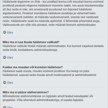
Hääletuste tegemine on lihte - kui postitad teema (või muudad teema esimest
postitust) peaksid nägema
Hääletuse lisamine
sakki, mis asub kirjutamisvälja
all (kui seda ei näe, siis arvatavasti puuduvad sul õigused hääletuse
algatamiseks). Peaksid sisestama hääletuse pealkirja ja vähemalt kaks
vastusevarianti (selleks, et määrata vastusevarianti, sisesta see vastavale
reale. Hääletusele saab ka määrata ajalimiidi, 0 tähendab piiramatut aega.
Valikvastuste arv võib olla piiratud, selle määrab foorumi administraator.
Üles
Miks ma ei saa lisada hääletuse valikuid?
Hääletuse valikute limiidi määrab administraator. Kui tunned vajadust ületada
seda limiiti, kontakteeru administraatoriga.
Üles
Kuidas ma muudan või kustutan hääletuse?
Hääletusi saab muuta, muutes esimest postitust. Kui keegi on juba
hääletanud, saavad seda muuta ainult moderaatorid ja administraatorid.
Üles
Miks ma ei pääse alafoorumisse?
Mõndadesse alafoorumitesse on ligipääs ainult teatud kasutajatel või
gruppidel. Võta ühendust administraatoriga, et saada ligipääs.
Üles