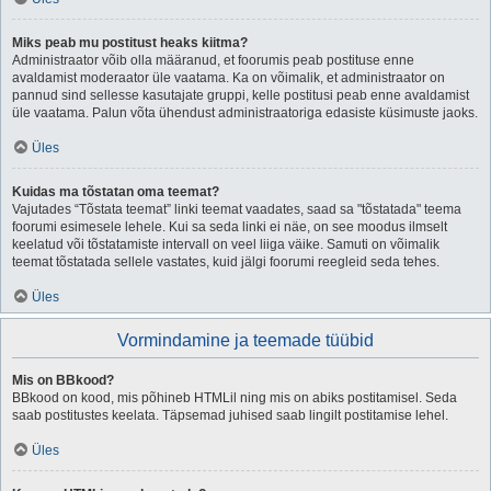
Miks peab mu postitust heaks kiitma?
Administraator võib olla määranud, et foorumis peab postituse enne
avaldamist moderaator üle vaatama. Ka on võimalik, et administraator on
pannud sind sellesse kasutajate gruppi, kelle postitusi peab enne avaldamist
üle vaatama. Palun võta ühendust administraatoriga edasiste küsimuste jaoks.
Üles
Kuidas ma tõstatan oma teemat?
Vajutades “Tõstata teemat” linki teemat vaadates, saad sa "tõstatada" teema
foorumi esimesele lehele. Kui sa seda linki ei näe, on see moodus ilmselt
keelatud või tõstatamiste intervall on veel liiga väike. Samuti on võimalik
teemat tõstatada sellele vastates, kuid jälgi foorumi reegleid seda tehes.
Üles
Vormindamine ja teemade tüübid
Mis on BBkood?
BBkood on kood, mis põhineb HTMLil ning mis on abiks postitamisel. Seda
saab postitustes keelata. Täpsemad juhised saab lingilt postitamise lehel.
Üles