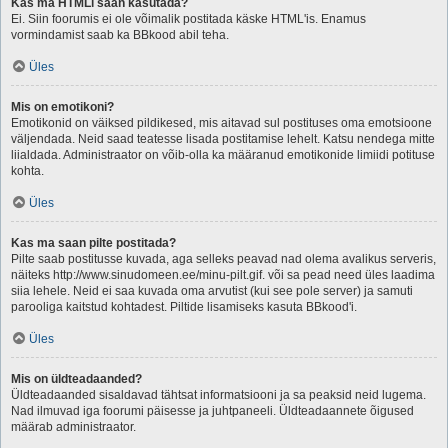
Kas ma HTMLi saan kasutada?
Ei. Siin foorumis ei ole võimalik postitada käske HTML'is. Enamus
vormindamist saab ka BBkood abil teha.
Üles
Mis on emotikoni?
Emotikonid on väiksed pildikesed, mis aitavad sul postituses oma emotsioone
väljendada. Neid saad teatesse lisada postitamise lehelt. Katsu nendega mitte
liialdada. Administraator on võib-olla ka määranud emotikonide limiidi potituse
kohta.
Üles
Kas ma saan pilte postitada?
Pilte saab postitusse kuvada, aga selleks peavad nad olema avalikus serveris,
näiteks http://www.sinudomeen.ee/minu-pilt.gif. või sa pead need üles laadima
siia lehele. Neid ei saa kuvada oma arvutist (kui see pole server) ja samuti
parooliga kaitstud kohtadest. Piltide lisamiseks kasuta BBkood'i.
Üles
Mis on üldteadaanded?
Üldteadaanded sisaldavad tähtsat informatsiooni ja sa peaksid neid lugema.
Nad ilmuvad iga foorumi päisesse ja juhtpaneeli. Üldteadaannete õigused
määrab administraator.