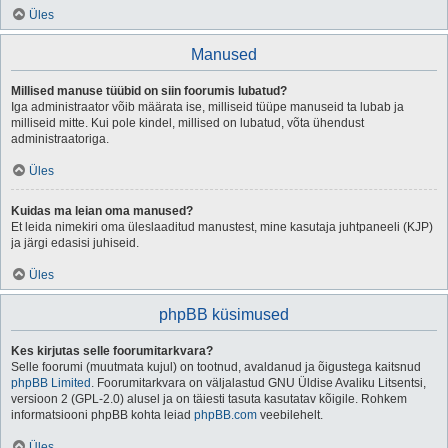
Üles
Manused
Millised manuse tüübid on siin foorumis lubatud?
Iga administraator võib määrata ise, milliseid tüüpe manuseid ta lubab ja
milliseid mitte. Kui pole kindel, millised on lubatud, võta ühendust
administraatoriga.
Üles
Kuidas ma leian oma manused?
Et leida nimekiri oma üleslaaditud manustest, mine kasutaja juhtpaneeli (KJP)
ja järgi edasisi juhiseid.
Üles
phpBB küsimused
Kes kirjutas selle foorumitarkvara?
Selle foorumi (muutmata kujul) on tootnud, avaldanud ja õigustega kaitsnud
phpBB Limited
. Foorumitarkvara on väljalastud GNU Üldise Avaliku Litsentsi,
versioon 2 (GPL-2.0) alusel ja on täiesti tasuta kasutatav kõigile. Rohkem
informatsiooni phpBB kohta leiad
phpBB.com
veebilehelt.
Üles