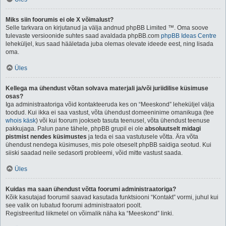
Miks siin foorumis ei ole X võimalust?
Selle tarkvara on kirjutanud ja välja andnud phpBB Limited ™. Oma soove
tulevaste versioonide suhtes saad avaldada phpBB.com
phpBB Ideas Centre
leheküljel, kus saad hääletada juba olemas olevate ideede eest, ning lisada
oma.
Üles
Kellega ma ühendust võtan solvava materjali ja/või juriidilise küsimuse
osas?
Iga administraatoriga võid kontakteeruda kes on “Meeskond” leheküljel välja
toodud. Kui ikka ei saa vastust, võta ühendust domeeninime omanikuga (tee
whois käsk
) või kui foorum jookseb tasuta teenusel, võta ühendust teenuse
pakkujaga. Palun pane tähele, phpBB grupil ei ole
absoluutselt midagi
pistmist nendes küsimustes
ja teda ei saa vastutusele võtta. Ära võta
ühendust nendega küsimuses, mis pole otseselt phpBB saidiga seotud. Kui
siiski saadad neile sedasorti probleemi, võid mitte vastust saada.
Üles
Kuidas ma saan ühendust võtta foorumi administraatoriga?
Kõik kasutajad foorumil saavad kasutada funktsiooni “Kontakt” vormi, juhul kui
see valik on lubatud foorumi administraatori poolt.
Registreeritud liikmetel on võimalik näha ka “Meeskond” linki.