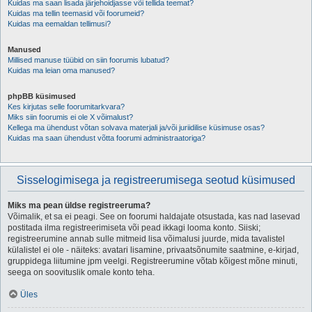
Kuidas ma saan lisada järjehoidjasse või tellida teemat?
Kuidas ma tellin teemasid või foorumeid?
Kuidas ma eemaldan tellimusi?
Manused
Millised manuse tüübid on siin foorumis lubatud?
Kuidas ma leian oma manused?
phpBB küsimused
Kes kirjutas selle foorumitarkvara?
Miks siin foorumis ei ole X võimalust?
Kellega ma ühendust võtan solvava materjali ja/või juriidilise küsimuse osas?
Kuidas ma saan ühendust võtta foorumi administraatoriga?
Sisselogimisega ja registreerumisega seotud küsimused
Miks ma pean üldse registreeruma?
Võimalik, et sa ei peagi. See on foorumi haldajate otsustada, kas nad lasevad
postitada ilma registreerimiseta või pead ikkagi looma konto. Siiski;
registreerumine annab sulle mitmeid lisa võimalusi juurde, mida tavalistel
külalistel ei ole - näiteks: avatari lisamine, privaatsõnumite saatmine, e-kirjad,
gruppidega liitumine jpm veelgi. Registreerumine võtab kõigest mõne minuti,
seega on soovituslik omale konto teha.
Üles