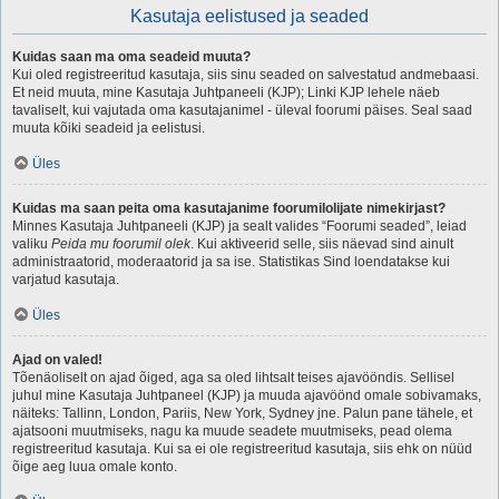
Kasutaja eelistused ja seaded
Kuidas saan ma oma seadeid muuta?
Kui oled registreeritud kasutaja, siis sinu seaded on salvestatud andmebaasi.
Et neid muuta, mine Kasutaja Juhtpaneeli (KJP); Linki KJP lehele näeb
tavaliselt, kui vajutada oma kasutajanimel - üleval foorumi päises. Seal saad
muuta kõiki seadeid ja eelistusi.
Üles
Kuidas ma saan peita oma kasutajanime foorumilolijate nimekirjast?
Minnes Kasutaja Juhtpaneeli (KJP) ja sealt valides “Foorumi seaded”, leiad
valiku
Peida mu foorumil olek
. Kui aktiveerid selle, siis näevad sind ainult
administraatorid, moderaatorid ja sa ise. Statistikas Sind loendatakse kui
varjatud kasutaja.
Üles
Ajad on valed!
Tõenäoliselt on ajad õiged, aga sa oled lihtsalt teises ajavööndis. Sellisel
juhul mine Kasutaja Juhtpaneel (KJP) ja muuda ajavöönd omale sobivamaks,
näiteks: Tallinn, London, Pariis, New York, Sydney jne. Palun pane tähele, et
ajatsooni muutmiseks, nagu ka muude seadete muutmiseks, pead olema
registreeritud kasutaja. Kui sa ei ole registreeritud kasutaja, siis ehk on nüüd
õige aeg luua omale konto.