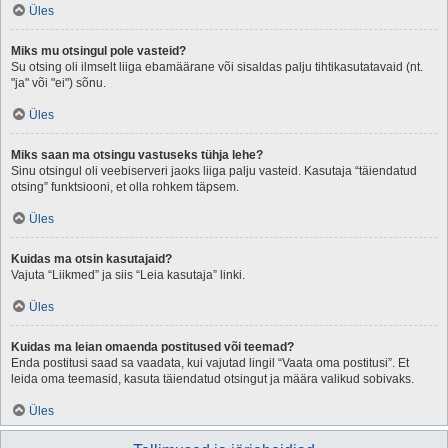
Üles
Miks mu otsingul pole vasteid?
Su otsing oli ilmselt liiga ebamäärane või sisaldas palju tihtikasutatavaid (nt.
"ja" või "ei") sõnu.
Üles
Miks saan ma otsingu vastuseks tühja lehe?
Sinu otsingul oli veebiserveri jaoks liiga palju vasteid. Kasutaja “täiendatud
otsing” funktsiooni, et olla rohkem täpsem.
Üles
Kuidas ma otsin kasutajaid?
Vajuta “Liikmed” ja siis “Leia kasutaja” linki.
Üles
Kuidas ma leian omaenda postitused või teemad?
Enda postitusi saad sa vaadata, kui vajutad lingil “Vaata oma postitusi”. Et
leida oma teemasid, kasuta täiendatud otsingut ja määra valikud sobivaks.
Üles