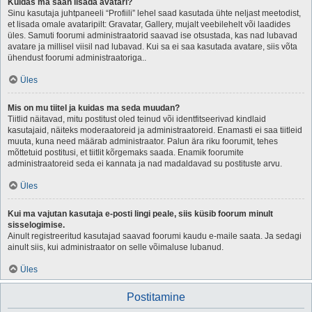
Kuidas ma saan lisada avatari?
Sinu kasutaja juhtpaneeli “Profiili” lehel saad kasutada ühte neljast meetodist,
et lisada omale avataripilt: Gravatar, Gallery, mujalt veebilehelt või laadides
üles. Samuti foorumi administraatorid saavad ise otsustada, kas nad lubavad
avatare ja millisel viisil nad lubavad. Kui sa ei saa kasutada avatare, siis võta
ühendust foorumi administraatoriga..
Üles
Mis on mu tiitel ja kuidas ma seda muudan?
Tiitlid näitavad, mitu postitust oled teinud või identfitseerivad kindlaid
kasutajaid, näiteks moderaatoreid ja administraatoreid. Enamasti ei saa tiitleid
muuta, kuna need määrab administraator. Palun ära riku foorumit, tehes
mõttetuid postitusi, et tiitlit kõrgemaks saada. Enamik foorumite
administraatoreid seda ei kannata ja nad madaldavad su postituste arvu.
Üles
Kui ma vajutan kasutaja e-posti lingi peale, siis küsib foorum minult
sisselogimise.
Ainult registreeritud kasutajad saavad foorumi kaudu e-maile saata. Ja sedagi
ainult siis, kui administraator on selle võimaluse lubanud.
Üles
Postitamine