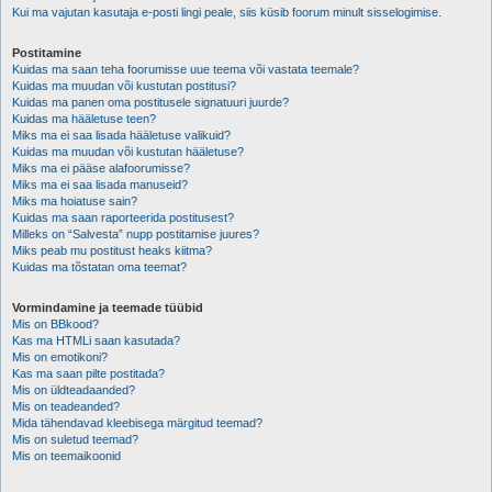
Kui ma vajutan kasutaja e-posti lingi peale, siis küsib foorum minult sisselogimise.
Postitamine
Kuidas ma saan teha foorumisse uue teema või vastata teemale?
Kuidas ma muudan või kustutan postitusi?
Kuidas ma panen oma postitusele signatuuri juurde?
Kuidas ma hääletuse teen?
Miks ma ei saa lisada hääletuse valikuid?
Kuidas ma muudan või kustutan hääletuse?
Miks ma ei pääse alafoorumisse?
Miks ma ei saa lisada manuseid?
Miks ma hoiatuse sain?
Kuidas ma saan raporteerida postitusest?
Milleks on “Salvesta” nupp postitamise juures?
Miks peab mu postitust heaks kiitma?
Kuidas ma tõstatan oma teemat?
Vormindamine ja teemade tüübid
Mis on BBkood?
Kas ma HTMLi saan kasutada?
Mis on emotikoni?
Kas ma saan pilte postitada?
Mis on üldteadaanded?
Mis on teadeanded?
Mida tähendavad kleebisega märgitud teemad?
Mis on suletud teemad?
Mis on teemaikoonid