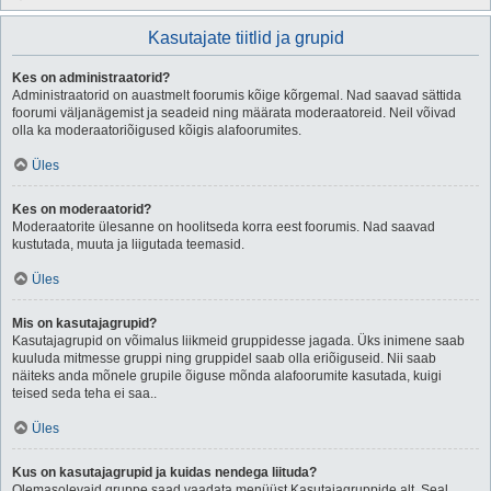
Kasutajate tiitlid ja grupid
Kes on administraatorid?
Administraatorid on auastmelt foorumis kõige kõrgemal. Nad saavad sättida
foorumi väljanägemist ja seadeid ning määrata moderaatoreid. Neil võivad
olla ka moderaatoriõigused kõigis alafoorumites.
Üles
Kes on moderaatorid?
Moderaatorite ülesanne on hoolitseda korra eest foorumis. Nad saavad
kustutada, muuta ja liigutada teemasid.
Üles
Mis on kasutajagrupid?
Kasutajagrupid on võimalus liikmeid gruppidesse jagada. Üks inimene saab
kuuluda mitmesse gruppi ning gruppidel saab olla eriõiguseid. Nii saab
näiteks anda mõnele grupile õiguse mõnda alafoorumite kasutada, kuigi
teised seda teha ei saa..
Üles
Kus on kasutajagrupid ja kuidas nendega liituda?
Olemasolevaid gruppe saad vaadata menüüst Kasutajagruppide alt. Seal