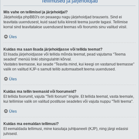
Tellimused ja järjehoidjad
Mis vahe on tellimisel ja järjehoidjal?
Järjehoidja phpBB3's on peaaegu nagu järjehoidjad brauseris. Sind ei
teavitata uuendusest, kuid saad tulla kiiresti teema juurde tagasi. Tellimise
korral sind teavitatakse uuendusest teemas või foorumis sinu valitud viisil.
Üles
Kuidas ma saan lisada järjehoidjasse või tellida teemat?
Et lisada järjehoidjasse või tellida mõnda teemat, pead vajutama “Teema
seaded” menüü linki otsingulahtri kõrval.
Vastates teemasse, kui seade “Teavita mind, kui keegi on vastanud teemasse”
valik on valitud KJP-s samuti tellib automaatselt teema uuendused.
Üles
Kuidas ma tellin teemasid või foorumeid?
Et tellida foorumit, vajuta "Telli foorum" lingile. Et tellida teemat, vasta teemale,
kui tellimise valik on valitud postituse seadetes või vajuta nuppu "Telli teema".
Üles
Kuidas ma eemaldan tellimusi?
Et eemaldada tellimusi, mine kasutaja juhtpaneeli (KJP), ning järgi edasisi
juhiseid.