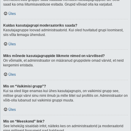
saad ka oma liitumisavalduse esitada. Grupid võivad olla ka varjatud.
Üles
Kuidas kasutajagrupi moderaatoriks saada?
Kasutajagruppe loovad administraatorid. Kui oled huvitatud grupi loomisest,
siis võta temaga ühendust.
Üles
Miks mõnede kasutajagruppide liikmete nimed on värvilised?
On võimalik, et administraator on määranud gruppidele omad värvid, et neid
kergemini eristada.
Üles
Mis on “Vaikimisi grupp”?
Kui sa oled liige enamas kui ühes kasutajagrupis, on vaikimisi grupp see,
millise grupi värvi sinu nimi ilmub ja mille tiitel sul profiilis on. Administraator on
võib-olla lubanud sul vaikimisi gruppi muuta.
Üles
Mis on “Meeskond” link?
See lehekülg sisaldab infot, näiteks kes on administraatorid ja moderaatorid
ning milliseid foorumeid nad haldavad.