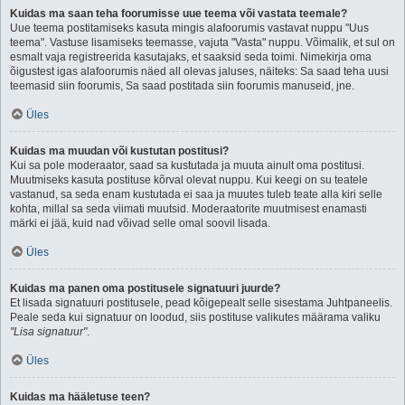
Kuidas ma saan teha foorumisse uue teema või vastata teemale?
Uue teema postitamiseks kasuta mingis alafoorumis vastavat nuppu "Uus
teema". Vastuse lisamiseks teemasse, vajuta "Vasta" nuppu. Võimalik, et sul on
esmalt vaja registreerida kasutajaks, et saaksid seda toimi. Nimekirja oma
õigustest igas alafoorumis näed all olevas jaluses, näiteks: Sa saad teha uusi
teemasid siin foorumis, Sa saad postitada siin foorumis manuseid, jne.
Üles
Kuidas ma muudan või kustutan postitusi?
Kui sa pole moderaator, saad sa kustutada ja muuta ainult oma postitusi.
Muutmiseks kasuta postituse kõrval olevat nuppu. Kui keegi on su teatele
vastanud, sa seda enam kustutada ei saa ja muutes tuleb teate alla kiri selle
kohta, millal sa seda viimati muutsid. Moderaatorite muutmisest enamasti
märki ei jää, kuid nad võivad selle omal soovil lisada.
Üles
Kuidas ma panen oma postitusele signatuuri juurde?
Et lisada signatuuri postitusele, pead kõigepealt selle sisestama Juhtpaneelis.
Peale seda kui signatuur on loodud, siis postituse valikutes määrama valiku
"Lisa signatuur"
.
Üles
Kuidas ma hääletuse teen?