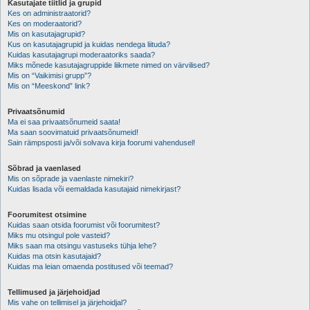
Kasutajate tiitlid ja grupid
Kes on administraatorid?
Kes on moderaatorid?
Mis on kasutajagrupid?
Kus on kasutajagrupid ja kuidas nendega liituda?
Kuidas kasutajagrupi moderaatoriks saada?
Miks mõnede kasutajagruppide liikmete nimed on värvilised?
Mis on “Vaikimisi grupp”?
Mis on “Meeskond” link?
Privaatsõnumid
Ma ei saa privaatsõnumeid saata!
Ma saan soovimatuid privaatsõnumeid!
Sain rämpsposti ja/või solvava kirja foorumi vahendusel!
Sõbrad ja vaenlased
Mis on sõprade ja vaenlaste nimekiri?
Kuidas lisada või eemaldada kasutajaid nimekirjast?
Foorumitest otsimine
Kuidas saan otsida foorumist või foorumitest?
Miks mu otsingul pole vasteid?
Miks saan ma otsingu vastuseks tühja lehe?
Kuidas ma otsin kasutajaid?
Kuidas ma leian omaenda postitused või teemad?
Tellimused ja järjehoidjad
Mis vahe on tellimisel ja järjehoidjal?