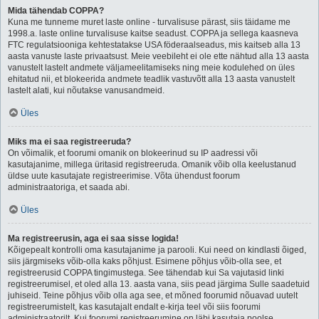
Mida tähendab COPPA?
Kuna me tunneme muret laste online - turvalisuse pärast, siis täidame me
1998.a. laste online turvalisuse kaitse seadust. COPPA ja sellega kaasneva
FTC regulatsiooniga kehtestatakse USA föderaalseadus, mis kaitseb alla 13
aasta vanuste laste privaatsust. Meie veebileht ei ole ette nähtud alla 13 aasta
vanustelt lastelt andmete väljameelitamiseks ning meie kodulehed on üles
ehitatud nii, et blokeerida andmete teadlik vastuvõtt alla 13 aasta vanustelt
lastelt alati, kui nõutakse vanusandmeid.
Üles
Miks ma ei saa registreeruda?
On võimalik, et foorumi omanik on blokeerinud su IP aadressi või
kasutajanime, millega üritasid registreeruda. Omanik võib olla keelustanud
üldse uute kasutajate registreerimise. Võta ühendust foorum
administraatoriga, et saada abi.
Üles
Ma registreerusin, aga ei saa sisse logida!
Kõigepealt kontrolli oma kasutajanime ja parooli. Kui need on kindlasti õiged,
siis järgmiseks võib-olla kaks põhjust. Esimene põhjus võib-olla see, et
registreerusid COPPA tingimustega. See tähendab kui Sa vajutasid linki
registreerumisel, et oled alla 13. aasta vana, siis pead järgima Sulle saadetuid
juhiseid. Teine põhjus võib olla aga see, et mõned foorumid nõuavad uutelt
registreerumistelt, kas kasutajalt endalt e-kirja teel või siis foorumi
administraatorilt. Kui foorumi registreerumine on läbi kasutaja poolse