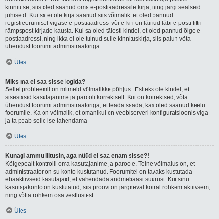
kinnituse, siis oled saanud oma e-postiaadressile kirja, ning järgi sealseid
juhiseid. Kui sa ei ole kirja saanud siis võimalik, et oled pannud
registreerumisel vigase e-postiaadressi või e-kiri on läinud läbi e-posti filtri
rämpspost kirjade kausta. Kui sa oled täiesti kindel, et oled pannud õige e-
postiaadressi, ning ikka ei ole tulnud sulle kinnituskirja, siis palun võta
ühendust foorumi administraatoriga.
Üles
Miks ma ei saa sisse logida?
Sellel probleemil on mitmeid võimalikke põhjusi. Esiteks ole kindel, et
sisestasid kasutajanime ja parooli korrektselt. Kui on korrektsed, võta
ühendust foorumi administraatoriga, et teada saada, kas oled saanud keelu
foorumile. Ka on võimalik, et omanikul on veebiserveri konfiguratsioonis viga
ja ta peab selle ise lahendama.
Üles
Kunagi ammu liitusin, aga nüüd ei saa enam sisse?!
Kõigepealt kontrolli oma kasutajanime ja paroole. Teine võimalus on, et
administraator on su konto kustutanud. Foorumitel on tavaks kustutada
ebaaktiivseid kasutajaid, et vähendada andmebaasi suurust. Kui sinu
kasutajakonto on kustutatud, siis proovi on järgneval korral rohkem aktiivsem,
ning võtta rohkem osa vestlustest.
Üles