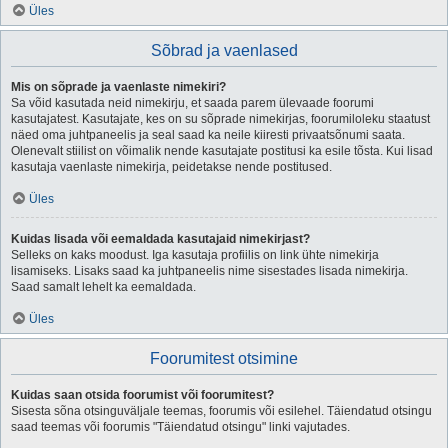
Üles
Sõbrad ja vaenlased
Mis on sõprade ja vaenlaste nimekiri?
Sa võid kasutada neid nimekirju, et saada parem ülevaade foorumi
kasutajatest. Kasutajate, kes on su sõprade nimekirjas, foorumiloleku staatust
näed oma juhtpaneelis ja seal saad ka neile kiiresti privaatsõnumi saata.
Olenevalt stiilist on võimalik nende kasutajate postitusi ka esile tõsta. Kui lisad
kasutaja vaenlaste nimekirja, peidetakse nende postitused.
Üles
Kuidas lisada või eemaldada kasutajaid nimekirjast?
Selleks on kaks moodust. Iga kasutaja profiilis on link ühte nimekirja
lisamiseks. Lisaks saad ka juhtpaneelis nime sisestades lisada nimekirja.
Saad samalt lehelt ka eemaldada.
Üles
Foorumitest otsimine
Kuidas saan otsida foorumist või foorumitest?
Sisesta sõna otsinguväljale teemas, foorumis või esilehel. Täiendatud otsingu
saad teemas või foorumis "Täiendatud otsingu" linki vajutades.