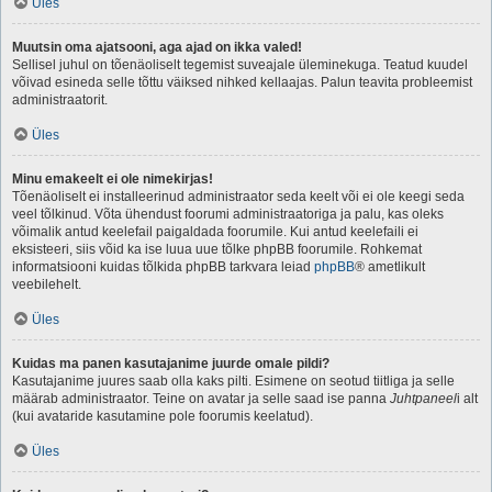
Üles
Muutsin oma ajatsooni, aga ajad on ikka valed!
Sellisel juhul on tõenäoliselt tegemist suveajale üleminekuga. Teatud kuudel
võivad esineda selle tõttu väiksed nihked kellaajas. Palun teavita probleemist
administraatorit.
Üles
Minu emakeelt ei ole nimekirjas!
Tõenäoliselt ei installeerinud administraator seda keelt või ei ole keegi seda
veel tõlkinud. Võta ühendust foorumi administraatoriga ja palu, kas oleks
võimalik antud keelefail paigaldada foorumile. Kui antud keelefaili ei
eksisteeri, siis võid ka ise luua uue tõlke phpBB foorumile. Rohkemat
informatsiooni kuidas tõlkida phpBB tarkvara leiad
phpBB
® ametlikult
veebilehelt.
Üles
Kuidas ma panen kasutajanime juurde omale pildi?
Kasutajanime juures saab olla kaks pilti. Esimene on seotud tiitliga ja selle
määrab administraator. Teine on avatar ja selle saad ise panna
Juhtpaneel
i alt
(kui avataride kasutamine pole foorumis keelatud).
Üles