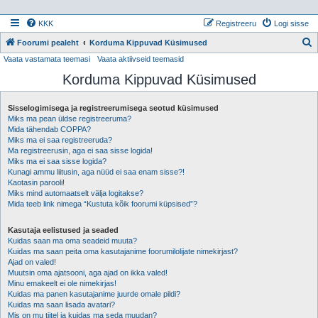
KKK
Registreeru
Logi sisse
Foorumi pealeht
Korduma Kippuvad Küsimused
Vaata vastamata teemasi
Vaata aktiivseid teemasid
t
Korduma Kippuvad Küsimused
s
i
Sisselogimisega ja registreerumisega seotud küsimused
Miks ma pean üldse registreeruma?
Mida tähendab COPPA?
Miks ma ei saa registreeruda?
Ma registreerusin, aga ei saa sisse logida!
Miks ma ei saa sisse logida?
Kunagi ammu liitusin, aga nüüd ei saa enam sisse?!
Kaotasin parooli!
Miks mind automaatselt välja logitakse?
Mida teeb link nimega “Kustuta kõik foorumi küpsised”?
Kasutaja eelistused ja seaded
Kuidas saan ma oma seadeid muuta?
Kuidas ma saan peita oma kasutajanime foorumilolijate nimekirjast?
Ajad on valed!
Muutsin oma ajatsooni, aga ajad on ikka valed!
Minu emakeelt ei ole nimekirjas!
Kuidas ma panen kasutajanime juurde omale pildi?
Kuidas ma saan lisada avatari?
Mis on mu tiitel ja kuidas ma seda muudan?